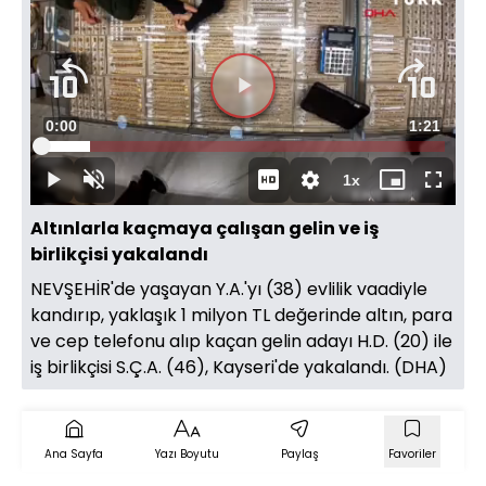
Videoyu
Süre
0:00
Toplam
1:21
Oynat
Yüklendi
:
12.18%
Süre
1x
Oynat
Sesi
Oynatma
Mini
Tam
Aç
Hızı
oynatıcı
Ekran
Altınlarla kaçmaya çalışan gelin ve iş
birlikçisi yakalandı
NEVŞEHİR'de yaşayan Y.A.'yı (38) evlilik vaadiyle
kandırıp, yaklaşık 1 milyon TL değerinde altın, para
ve cep telefonu alıp kaçan gelin adayı H.D. (20) ile
iş birlikçisi S.Ç.A. (46), Kayseri'de yakalandı. (DHA)
Ana Sayfa
Yazı Boyutu
Paylaş
Favoriler