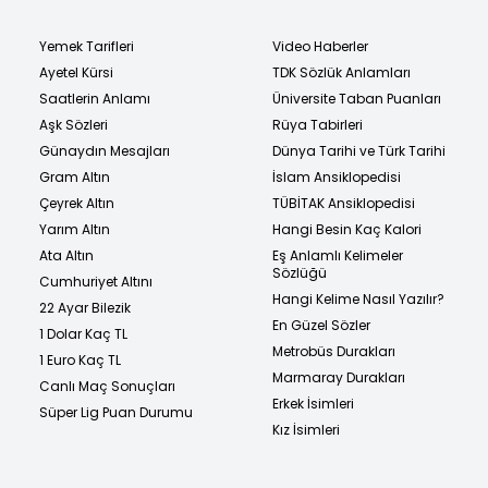
Yemek Tarifleri
Video Haberler
Ayetel Kürsi
TDK Sözlük Anlamları
Saatlerin Anlamı
Üniversite Taban Puanları
Aşk Sözleri
Rüya Tabirleri
Günaydın Mesajları
Dünya Tarihi ve Türk Tarihi
Gram Altın
İslam Ansiklopedisi
Çeyrek Altın
TÜBİTAK Ansiklopedisi
Yarım Altın
Hangi Besin Kaç Kalori
Ata Altın
Eş Anlamlı Kelimeler
Sözlüğü
Cumhuriyet Altını
Hangi Kelime Nasıl Yazılır?
22 Ayar Bilezik
En Güzel Sözler
1 Dolar Kaç TL
Metrobüs Durakları
1 Euro Kaç TL
Marmaray Durakları
Canlı Maç Sonuçları
Erkek İsimleri
Süper Lig Puan Durumu
Kız İsimleri