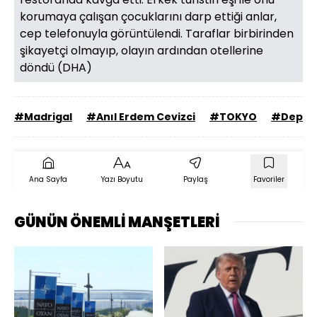
korumaya çalışan çocuklarını darp ettiği anlar,
cep telefonuyla görüntülendi. Taraflar birbirinden
şikayetçi olmayıp, olayın ardından otellerine
döndü (DHA)
#Madrigal
#Anıl Erdem Cevizci
#TOKYO
#Depr
Ana Sayfa
Yazı Boyutu
Paylaş
Favoriler
GÜNÜN ÖNEMLİ MANŞETLERİ