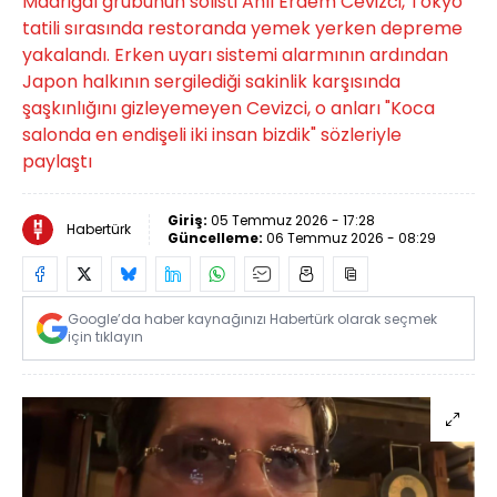
Madrigal grubunun solisti Anıl Erdem Cevizci, Tokyo
tatili sırasında restoranda yemek yerken depreme
yakalandı. Erken uyarı sistemi alarmının ardından
Japon halkının sergilediği sakinlik karşısında
şaşkınlığını gizleyemeyen Cevizci, o anları "Koca
salonda en endişeli iki insan bizdik" sözleriyle
paylaştı
Giriş:
05 Temmuz 2026 - 17:28
Habertürk
Güncelleme:
06 Temmuz 2026 - 08:29
Google’da haber kaynağınızı Habertürk olarak seçmek
için tıklayın