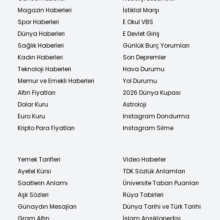
Magazin Haberleri
İstiklal Marşı
Spor Haberleri
E Okul VBS
Dünya Haberleri
E Devlet Giriş
Sağlık Haberleri
Günlük Burç Yorumları
Kadın Haberleri
Son Depremler
Teknoloji Haberleri
Hava Durumu
Memur ve Emekli Haberleri
Yol Durumu
Altın Fiyatları
2026 Dünya Kupası
Dolar Kuru
Astroloji
Euro Kuru
Instagram Dondurma
Kripto Para Fiyatları
Instagram Silme
Yemek Tarifleri
Video Haberler
Ayetel Kürsi
TDK Sözlük Anlamları
Saatlerin Anlamı
Üniversite Taban Puanları
Aşk Sözleri
Rüya Tabirleri
Günaydın Mesajları
Dünya Tarihi ve Türk Tarihi
Gram Altın
İslam Ansiklopedisi