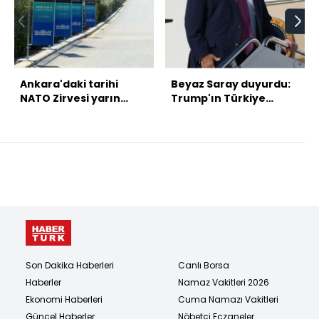
Ankara'daki tarihi
Beyaz Saray duyurdu:
NATO Zirvesi yarın
Trump'ın Türkiye
başlayacak
programı
Son Dakika Haberleri
Canlı Borsa
Haberler
Namaz Vakitleri 2026
Ekonomi Haberleri
Cuma Namazı Vakitleri
Güncel Haberler
Nöbetçi Eczaneler