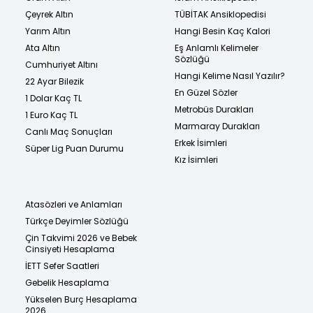
Çeyrek Altın
TÜBİTAK Ansiklopedisi
Yarım Altın
Hangi Besin Kaç Kalori
Ata Altın
Eş Anlamlı Kelimeler
Sözlüğü
Cumhuriyet Altını
Hangi Kelime Nasıl Yazılır?
22 Ayar Bilezik
En Güzel Sözler
1 Dolar Kaç TL
Metrobüs Durakları
1 Euro Kaç TL
Marmaray Durakları
Canlı Maç Sonuçları
Erkek İsimleri
Süper Lig Puan Durumu
Kız İsimleri
Atasözleri ve Anlamları
Türkçe Deyimler Sözlüğü
Çin Takvimi 2026 ve Bebek
Cinsiyeti Hesaplama
İETT Sefer Saatleri
Gebelik Hesaplama
Yükselen Burç Hesaplama
2026