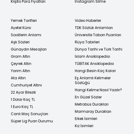
Kripto Para Fiyatları
Instagram Silme
Yemek Tarifleri
Video Haberler
Ayetel Kürsi
TDK Sözlük Anlamları
Saatlerin Anlamı
Üniversite Taban Puanları
Aşk Sözleri
Rüya Tabirleri
Günaydın Mesajları
Dünya Tarihi ve Türk Tarihi
Gram Altın
İslam Ansiklopedisi
Çeyrek Altın
TÜBİTAK Ansiklopedisi
Yarım Altın
Hangi Besin Kaç Kalori
Ata Altın
Eş Anlamlı Kelimeler
Sözlüğü
Cumhuriyet Altını
Hangi Kelime Nasıl Yazılır?
22 Ayar Bilezik
En Güzel Sözler
1 Dolar Kaç TL
Metrobüs Durakları
1 Euro Kaç TL
Marmaray Durakları
Canlı Maç Sonuçları
Erkek İsimleri
Süper Lig Puan Durumu
Kız İsimleri