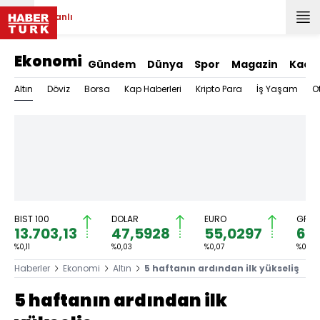
Canlı
Ekonomi
Gündem
Dünya
Spor
Magazin
Kadı
Altın
Döviz
Borsa
Kap Haberleri
Kripto Para
İş Yaşam
O
BIST 100
DOLAR
EURO
GRAM
13.703,13
47,5928
55,0297
6.5
%0,11
%0,03
%0,07
%0,47
Haberler
Ekonomi
Altın
5 haftanın ardından ilk yükseliş
5 haftanın ardından ilk