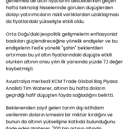
gerilemesi de altın fiyatlarını desteklerken geçen
hafta teknoloji hisselerinde görülen düşüşlerden
dolayı yatırımcıların riskli varlıklardan uzaklaşması
da fiyatlardaki yükselişte etkili oldu.
Orta Doğu'daki jeopolitik gelişmelerin enflasyonist
baskıları güçlendireceğine yönelik endişeler ve bu
endişelerin Fed'e yönelik "şahin" beklentileri
artırması bu yıl altın fiyatlarındaki düşüşte etkili
olurken altının onsu yılın ilk yarısında yüzde 7,1 değer
kaybetmişti.
Avustralya merkezli KCM Trade Global Baş Piyasa
Analisti Tim Waterer, altının bu hafta doların
geçirdiği hafif düşüşten fayda sağladığını belirtti.
Beklenenden zayıf gelen tarım dışı istihdam
verilerinin doların ivmesini bir miktar kırdığını ve
bunun da altının yükselişine katkıda bulunduğunu
ifade eden Waterer, "100 bin artışın altında