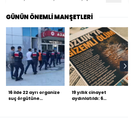
GÜNÜN ÖNEMLİ MANŞETLERİ
16 ilde 22 ayrı organize
19 yıllık cinayet
suç örgütüne
aydınlatıldı: 6
operasyon: 228 gözaltı
tutuklama