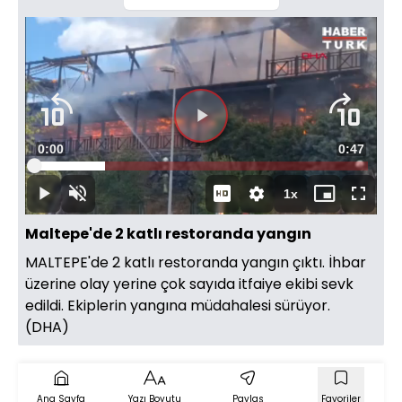
Videoyu
Süre
0:00
Toplam
0:47
Oynat
Yüklendi
:
21.24%
Süre
1x
Oynat
Sesi
Oynatma
Mini
Tam
Aç
Hızı
oynatıcı
Ekran
Maltepe'de 2 katlı restoranda yangın
MALTEPE'de 2 katlı restoranda yangın çıktı. İhbar
üzerine olay yerine çok sayıda itfaiye ekibi sevk
edildi. Ekiplerin yangına müdahalesi sürüyor.
(DHA)
Ana Sayfa
Yazı Boyutu
Paylaş
Favoriler