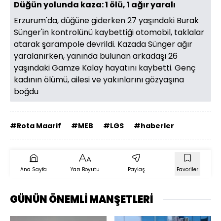
Düğün yolunda kaza: 1 ölü, 1 ağır yaralı
Erzurum'da, düğüne giderken 27 yaşındaki Burak
Sünger'in kontrolünü kaybettiği otomobil, taklalar
atarak şarampole devrildi. Kazada Sünger ağır
yaralanırken, yanında bulunan arkadaşı 26
yaşındaki Gamze Kalay hayatını kaybetti. Genç
kadının ölümü, ailesi ve yakınlarını gözyaşına
boğdu
#Rota Maarif
#MEB
#LGS
#haberler
Ana Sayfa
Yazı Boyutu
Paylaş
Favoriler
GÜNÜN ÖNEMLİ MANŞETLERİ