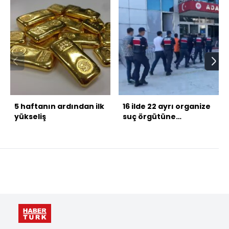
5 haftanın ardından ilk
16 ilde 22 ayrı organize
yükseliş
suç örgütüne
operasyon: 228 gözaltı