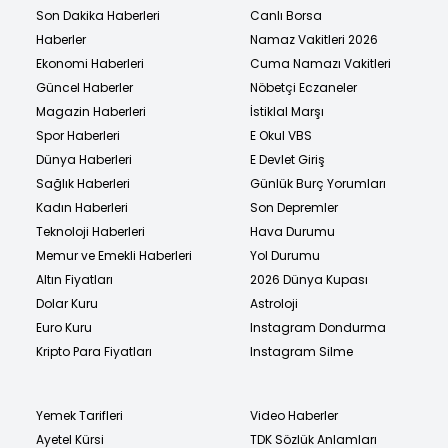
Son Dakika Haberleri
Canlı Borsa
Haberler
Namaz Vakitleri 2026
Ekonomi Haberleri
Cuma Namazı Vakitleri
Güncel Haberler
Nöbetçi Eczaneler
Magazin Haberleri
İstiklal Marşı
Spor Haberleri
E Okul VBS
Dünya Haberleri
E Devlet Giriş
Sağlık Haberleri
Günlük Burç Yorumları
Kadın Haberleri
Son Depremler
Teknoloji Haberleri
Hava Durumu
Memur ve Emekli Haberleri
Yol Durumu
Altın Fiyatları
2026 Dünya Kupası
Dolar Kuru
Astroloji
Euro Kuru
Instagram Dondurma
Kripto Para Fiyatları
Instagram Silme
Yemek Tarifleri
Video Haberler
Ayetel Kürsi
TDK Sözlük Anlamları