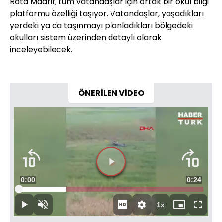
Rota Maarif, tüm vatandaşlar için ortak bir okul bilgi
platformu özelliği taşıyor. Vatandaşlar, yaşadıkları
yerdeki ya da taşınmayı planladıkları bölgedeki
okulları sistem üzerinden detaylı olarak
inceleyebilecek.
ÖNERİLEN VİDEO
Videoyu
Süre
0:00
Toplam
0:24
Oynat
Yüklendi
:
25.74%
Süre
1x
Oynat
Sesi
Oynatma
Mini
Tam
Aç
Hızı
oynatıcı
Ekran