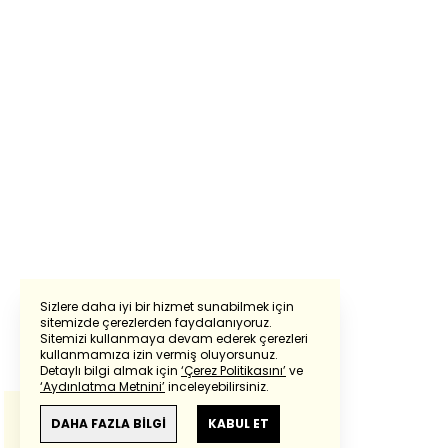
Sizlere daha iyi bir hizmet sunabilmek için
sitemizde çerezlerden faydalanıyoruz.
Sitemizi kullanmaya devam ederek çerezleri
Powered by
Translate
kullanmamıza izin vermiş oluyorsunuz.
Detaylı bilgi almak için
‘Çerez Politikasını’
ve
‘Aydınlatma Metnini’
inceleyebilirsiniz.
Bu çeviride
Google Translete
kullanılmıştır.
Anlam ve çeviri hatalarından
haberturk.com
DAHA FAZLA BİLGİ
KABUL ET
sorumlu değildir.