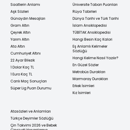
Saatlerin Anlamı
Üniversite Taban Puanları
Aşk Sözleri
Rüya Tabirleri
Günaydın Mesajları
Dünya Tarihi ve Türk Tarihi
Gram Altın
İslam Ansiklopedisi
Çeyrek Altın
TÜBİTAK Ansiklopedisi
Yarım Altın
Hangi Besin Kaç Kalori
Ata Altın
Eş Anlamlı Kelimeler
Sözlüğü
Cumhuriyet Altını
Hangi Kelime Nasıl Yazılır?
22 Ayar Bilezik
En Güzel Sözler
1 Dolar Kaç TL
Metrobüs Durakları
1 Euro Kaç TL
Marmaray Durakları
Canlı Maç Sonuçları
Erkek İsimleri
Süper Lig Puan Durumu
Kız İsimleri
Atasözleri ve Anlamları
Türkçe Deyimler Sözlüğü
Çin Takvimi 2026 ve Bebek
Cinsiyeti Hesaplama