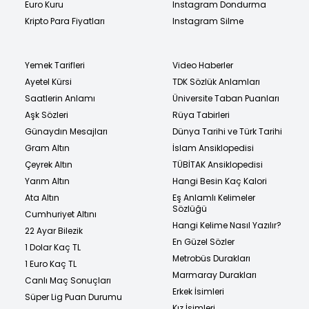
Euro Kuru
Instagram Dondurma
Kripto Para Fiyatları
Instagram Silme
Yemek Tarifleri
Video Haberler
Ayetel Kürsi
TDK Sözlük Anlamları
Saatlerin Anlamı
Üniversite Taban Puanları
Aşk Sözleri
Rüya Tabirleri
Günaydın Mesajları
Dünya Tarihi ve Türk Tarihi
Gram Altın
İslam Ansiklopedisi
Çeyrek Altın
TÜBİTAK Ansiklopedisi
Yarım Altın
Hangi Besin Kaç Kalori
Ata Altın
Eş Anlamlı Kelimeler
Sözlüğü
Cumhuriyet Altını
Hangi Kelime Nasıl Yazılır?
22 Ayar Bilezik
En Güzel Sözler
1 Dolar Kaç TL
Metrobüs Durakları
1 Euro Kaç TL
Marmaray Durakları
Canlı Maç Sonuçları
Erkek İsimleri
Süper Lig Puan Durumu
Kız İsimleri