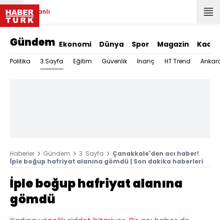
Canlı
Gündem
Ekonomi
Dünya
Spor
Magazin
Kadın
3.Sayfa
Politika
Eğitim
Güvenlik
İnanç
HT Trend
Ankar
Haberler
Gündem
3. Sayfa
Çanakkale'den acı haber!
İple boğup hafriyat alanına gömdü | Son dakika haberleri
İple boğup hafriyat alanına
gömdü