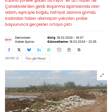
Kadına yönelik şiddet bitmiyor. Bir acı haber de
Çanakkale'den geldi. Boşanma aşamasında olan
adam, eşini iple boğdu, hafriyat alanına gömdü.
Kadından haber alamayan yakınları polise
başvurunca gerçekler ortaya çıktı
Demirören
Giriş:
18.02.2024 - 19:07
Haber Ajansı
Güncelleme:
18.02.2024 - 22:35
ABONE OL