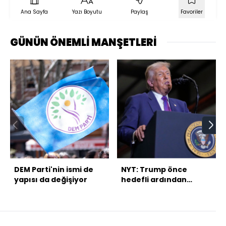
Ana Sayfa
Yazı Boyutu
Paylaş
Favoriler
GÜNÜN ÖNEMLİ MANŞETLERİ
DEM Parti'nin ismi de
NYT: Trump önce
yapısı da değişiyor
hedefli ardından
kapsamlı saldırı
planlıyor