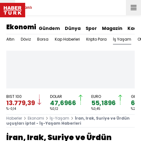
Canlı
Ekonomi
Gündem
Dünya
Spor
Magazin
Kadı
İş Yaşam
Altın
Döviz
Borsa
Kap Haberleri
Kripto Para
O
BIST 100
DOLAR
EURO
GRAM
13.779,39
47,6966
55,1896
6.
%-0,14
%0,12
%0,45
%2,59
Haberler
Ekonomi
İş-Yaşam
İran, Irak, Suriye ve Ürdün
uçuşları iptal - İş-Yaşam Haberleri
İran, Irak, Suriye ve Ürdün