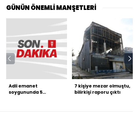
GÜNÜN ÖNEMLİ MANŞETLERİ
Adli emanet
7 kişiye mezar olmuştu,
soygununda 5
bilirkişi raporu çıktı
tutuklama