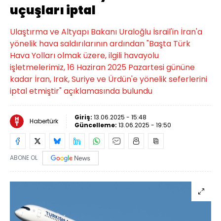
uçuşları iptal
Ulaştırma ve Altyapı Bakanı Uraloğlu İsrail'in İran'a
yönelik hava saldırılarının ardından "Başta Türk
Hava Yolları olmak üzere, ilgili havayolu
işletmelerimiz, 16 Haziran 2025 Pazartesi gününe
kadar İran, Irak, Suriye ve Ürdün'e yönelik seferlerini
iptal etmiştir" açıklamasında bulundu
Giriş:
13.06.2025 - 15:48
Habertürk
Güncelleme:
13.06.2025 - 19:50
ABONE OL