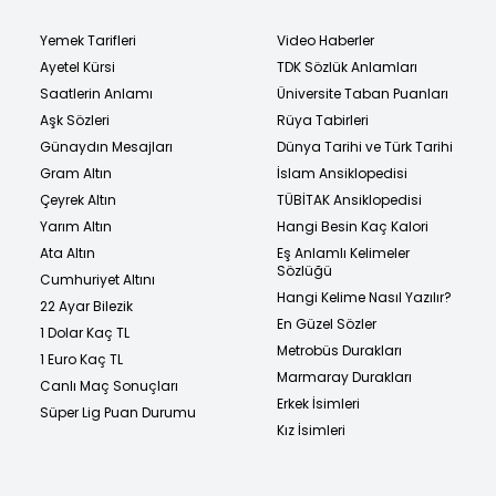
Yemek Tarifleri
Video Haberler
Ayetel Kürsi
TDK Sözlük Anlamları
Saatlerin Anlamı
Üniversite Taban Puanları
Aşk Sözleri
Rüya Tabirleri
Günaydın Mesajları
Dünya Tarihi ve Türk Tarihi
Gram Altın
İslam Ansiklopedisi
Çeyrek Altın
TÜBİTAK Ansiklopedisi
Yarım Altın
Hangi Besin Kaç Kalori
Ata Altın
Eş Anlamlı Kelimeler
Sözlüğü
Cumhuriyet Altını
Hangi Kelime Nasıl Yazılır?
22 Ayar Bilezik
En Güzel Sözler
1 Dolar Kaç TL
Metrobüs Durakları
1 Euro Kaç TL
Marmaray Durakları
Canlı Maç Sonuçları
Erkek İsimleri
Süper Lig Puan Durumu
Kız İsimleri