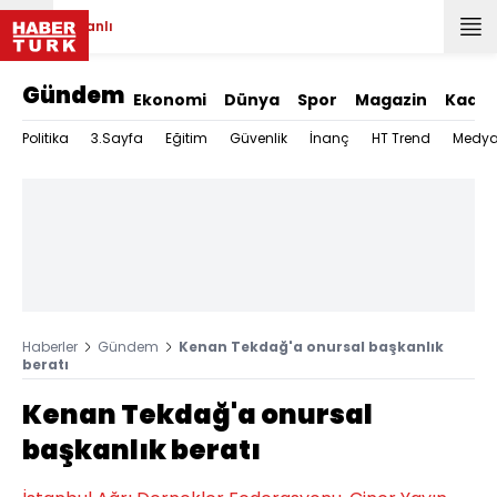
Canlı
Gündem
Ekonomi
Dünya
Spor
Magazin
Kadın
Politika
3.Sayfa
Eğitim
Güvenlik
İnanç
HT Trend
Medy
Haberler
Gündem
Kenan Tekdağ'a onursal başkanlık
beratı
Kenan Tekdağ'a onursal
başkanlık beratı