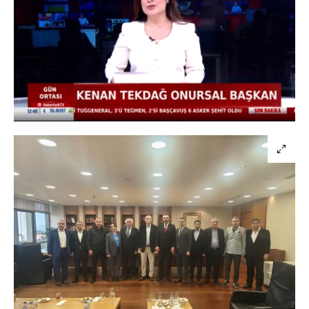
Yüklendi
:
35.07%
Sesi
Oynatma
Aç
Hızı