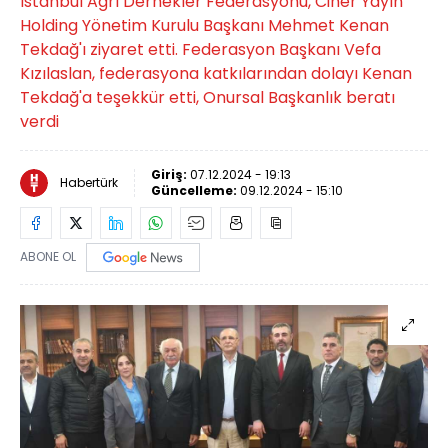
İstanbul Ağrı Dernekler Federasyonu, Ciner Yayın
Holding Yönetim Kurulu Başkanı Mehmet Kenan
Tekdağ'ı ziyaret etti. Federasyon Başkanı Vefa
Kızılaslan, federasyona katkılarından dolayı Kenan
Tekdağ'a teşekkür etti, Onursal Başkanlık beratı
verdi
Giriş:
07.12.2024 - 19:13
Habertürk
Güncelleme:
09.12.2024 - 15:10
ABONE OL