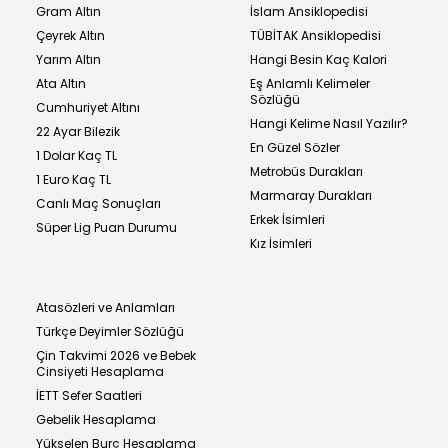
Gram Altın
İslam Ansiklopedisi
Çeyrek Altın
TÜBİTAK Ansiklopedisi
Yarım Altın
Hangi Besin Kaç Kalori
Ata Altın
Eş Anlamlı Kelimeler
Sözlüğü
Cumhuriyet Altını
Hangi Kelime Nasıl Yazılır?
22 Ayar Bilezik
En Güzel Sözler
1 Dolar Kaç TL
Metrobüs Durakları
1 Euro Kaç TL
Marmaray Durakları
Canlı Maç Sonuçları
Erkek İsimleri
Süper Lig Puan Durumu
Kız İsimleri
Atasözleri ve Anlamları
Türkçe Deyimler Sözlüğü
Çin Takvimi 2026 ve Bebek
Cinsiyeti Hesaplama
İETT Sefer Saatleri
Gebelik Hesaplama
Yükselen Burç Hesaplama