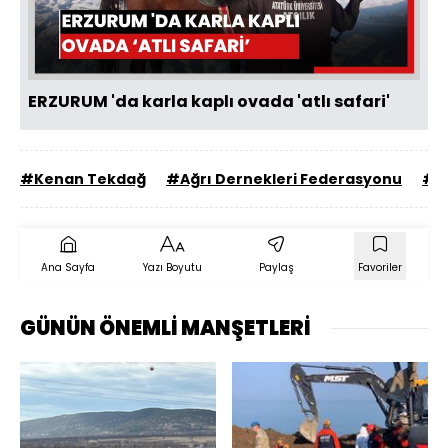
Oynat
ERZURUM 'da karla kaplı ovada 'atlı safari'
#Kenan Tekdağ
#Ağrı Dernekleri Federasyonu
#h
Ana Sayfa
Yazı Boyutu
Paylaş
Favoriler
GÜNÜN ÖNEMLİ MANŞETLERİ