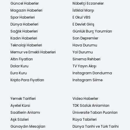
Güncel Haberler
Nöbetçi Eczaneler
Magazin Haberleri
İstiklal Marşı
Spor Haberleri
E Okul VBS
Dünya Haberleri
E Devlet Giriş
Sağlık Haberleri
Günlük Burç Yorumları
Kadın Haberleri
Son Depremler
Teknoloji Haberleri
Hava Durumu
Memur ve Emekli Haberleri
Yol Durumu
Altın Fiyatları
Sinema Rehberi
Dolar Kuru
TV Yayın Akışı
Euro Kuru
Instagram Dondurma
Kripto Para Fiyatları
Instagram Silme
Yemek Tarifleri
Video Haberler
Ayetel Kürsi
TDK Sözlük Anlamları
Saatlerin Anlamı
Üniversite Taban Puanları
Aşk Sözleri
Rüya Tabirleri
Günaydın Mesajları
Dünya Tarihi ve Türk Tarihi