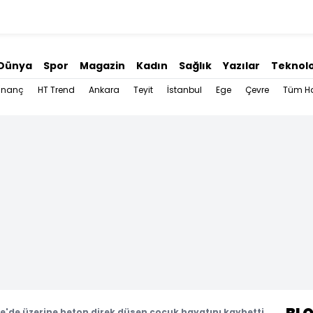
Dünya
Spor
Magazin
Kadın
Sağlık
Yazılar
Teknolo
İnanç
HT Trend
Ankara
Teyit
İstanbul
Ege
Çevre
Tüm Ha
le'de üzerine beton direk düşen çocuk hayatını kaybetti