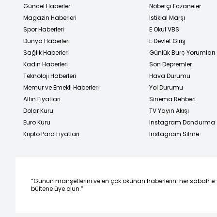
Güncel Haberler
Nöbetçi Eczaneler
Magazin Haberleri
İstiklal Marşı
Spor Haberleri
E Okul VBS
Dünya Haberleri
E Devlet Giriş
Sağlık Haberleri
Günlük Burç Yorumları
Kadın Haberleri
Son Depremler
Teknoloji Haberleri
Hava Durumu
Memur ve Emekli Haberleri
Yol Durumu
Altın Fiyatları
Sinema Rehberi
Dolar Kuru
TV Yayın Akışı
Euro Kuru
Instagram Dondurma
Kripto Para Fiyatları
Instagram Silme
“Günün manşetlerini ve en çok okunan haberlerini her sabah e
bültene üye olun.”