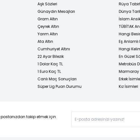
Aşk Sözleri
Rüya Tabirl
Günaydın Mesajları
Dünya Tarih
Gram Altın
İslam Ansi
Çeyrek Altın
TÜBİTAK An
Yarım Altın
Hangi Besi
Ata Altın
Eş Anlamlı 
Cumhuriyet Altını
Hangi Kelim
22 Ayar Bilezik
En Güzel Sö
1 Dolar Kaç TL
Metrobüs D
1 Euro Kaç TL
Marmaray D
Canlı Maç Sonuçları
Erkek İsimle
Süper Lig Puan Durumu
Kız İsimleri
-postanızdan takip etmek için