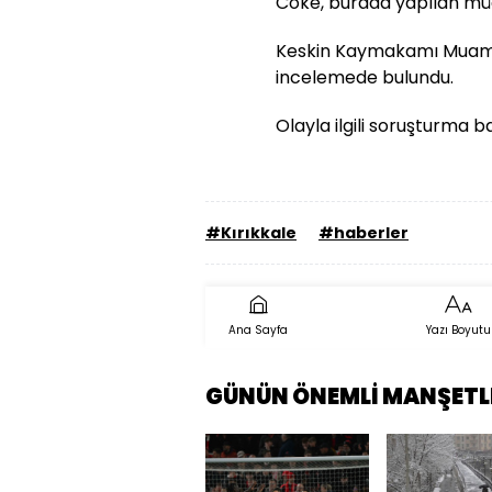
Cöke, burada yapılan mü
Keskin Kaymakamı Muamm
incelemede bulundu.
Olayla ilgili soruşturma ba
#Kırıkkale
#haberler
Ana Sayfa
Yazı Boyutu
GÜNÜN ÖNEMLİ MANŞETL