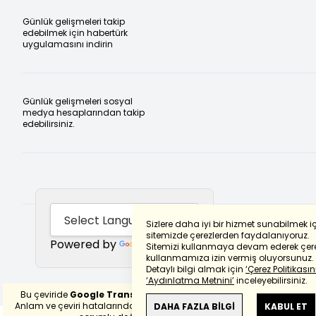
Günlük gelişmeleri takip
edebilmek için habertürk
uygulamasını indirin
Günlük gelişmeleri sosyal
medya hesaplarından takip
edebilirsiniz.
Sizlere daha iyi bir hizmet sunabilmek i
sitemizde çerezlerden faydalanıyoruz.
Powered by
Translate
Sitemizi kullanmaya devam ederek çere
kullanmamıza izin vermiş oluyorsunuz.
Detaylı bilgi almak için
‘Çerez Politikasını
‘Aydınlatma Metnini’
inceleyebilirsiniz.
Bu çeviride
Google Translete
kullanılmıştır.
Anlam ve çeviri hatalarından
haberturk.com
DAHA FAZLA BİLGİ
KABUL ET