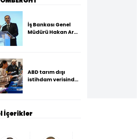
OOMBERGHT
İş Bankası Genel
Müdürü Hakan Aran
görevden ayrılıyor
ABD tarım dışı
istihdam verisinde
negatif sürpriz
l İçerikler