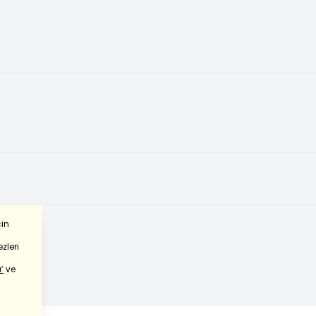
çin
zleri
’
ve