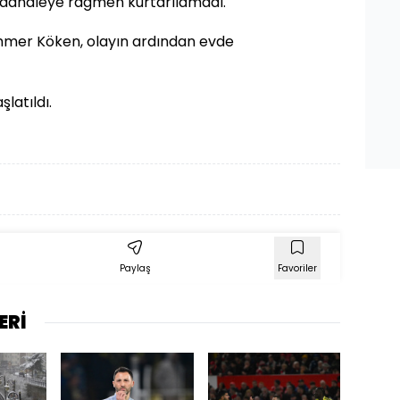
dahaleye rağmen kurtarılamadı.
er Köken, olayın ardından evde
şlatıldı.
Paylaş
Favoriler
ERİ