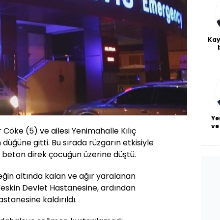
Kay
De
haf
a
bl
Ye
ve
r Cöke (5) ve ailesi Yenimahalle Kılıç
 düğüne gitti. Bu sırada rüzgarın etkisiyle
n beton direk çocuğun üzerine düştü.
eğin altında kalan ve ağır yaralanan
eskin Devlet Hastanesine, ardından
astanesine kaldırıldı.