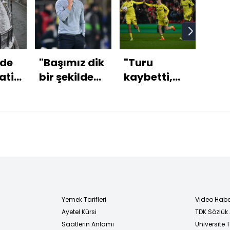
rde
"Başımız dik
"Turu
Cum
atil
bir şekilde
kaybetti,
Erd
elendik!"
çok şey
açı
kazandı"
Yemek Tarifleri
Video Habe
Ayetel Kürsi
TDK Sözlük
i
Saatlerin Anlamı
Üniversite