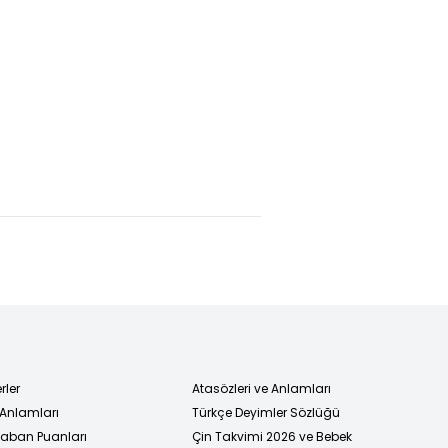
hurbaşkanı
ABD-İran
Samsunspor,
oğan'dan
müzakerelerinin
Konferans
klamalar
3. turu sona
Ligi'nde son
erdi
16'da!
rler
Atasözleri ve Anlamları
 Anlamları
Türkçe Deyimler Sözlüğü
 Taban Puanları
Çin Takvimi 2026 ve Bebek