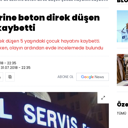
BL
rine beton direk düşen
kaybetti
rek düşen 5 yaşındaki çocuk hayatını kaybetti.
n, olayın ardından evde incelemede bulundu
18 - 22:35
:
31.07.2018 - 22:35
ABONE OL
Öze
TÜMÜ