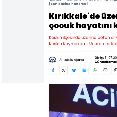
| Son dakika haberleri
Kırıkkale'de üze
çocuk hayatını 
Keskin ilçesinde üzerine beton di
Keskin Kaymakamı Muammer Köke
Giriş:
31.07.20
Anadolu Ajansı
Güncelleme