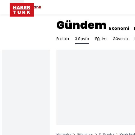
Canlı
Gündem
Ekonomi
3.Sayfa
Politika
Eğitim
Güvenlik
Haberler
Gündem
3. Sayfa
Kırıkka