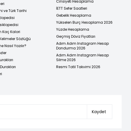
Cinsiyeti Hesaplama
eri
İETT Sefer Saatleri
i ve Türk Tarihi
Gebelik Hesaplama
klopedisi
Yükselen Burç Hesaplama 2026
siklopedisi
Yüzde Hesaplama
n Kaç Kalori
Geçmiş Döviz Fiyatları
Kelimeler Sözlüğü
Adım Adım Instagram Hesap
e Nasıl Yazılır?
Dondurma 2026
zler
Adım Adım Instagram Hesap
urakları
Silme 2026
urakları
Resmi Tatil Takvimi 2026
ri
Kaydet