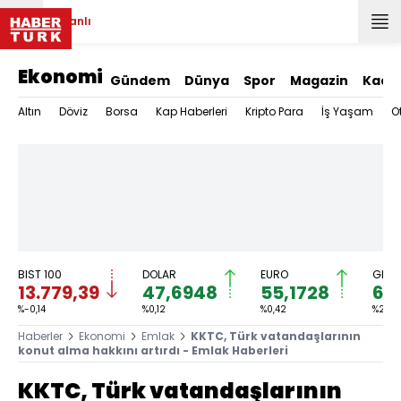
Canlı
Ekonomi
Gündem
Dünya
Spor
Magazin
Kadı
Altın
Döviz
Borsa
Kap Haberleri
Kripto Para
İş Yaşam
O
BIST 100
DOLAR
EURO
GRAM
13.779,39
47,6948
55,1728
6.
%-0,14
%0,12
%0,42
%2,68
Haberler
Ekonomi
Emlak
KKTC, Türk vatandaşlarının
konut alma hakkını artırdı - Emlak Haberleri
KKTC, Türk vatandaşlarının