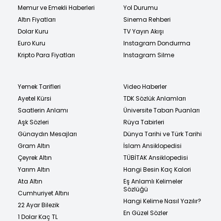
Memur ve Emekli Haberleri
Yol Durumu
Altın Fiyatları
Sinema Rehberi
Dolar Kuru
TV Yayın Akışı
Euro Kuru
Instagram Dondurma
Kripto Para Fiyatları
Instagram Silme
Yemek Tarifleri
Video Haberler
Ayetel Kürsi
TDK Sözlük Anlamları
Saatlerin Anlamı
Üniversite Taban Puanları
Aşk Sözleri
Rüya Tabirleri
Günaydın Mesajları
Dünya Tarihi ve Türk Tarihi
Gram Altın
İslam Ansiklopedisi
Çeyrek Altın
TÜBİTAK Ansiklopedisi
Yarım Altın
Hangi Besin Kaç Kalori
Ata Altın
Eş Anlamlı Kelimeler
Sözlüğü
Cumhuriyet Altını
Hangi Kelime Nasıl Yazılır?
22 Ayar Bilezik
En Güzel Sözler
1 Dolar Kaç TL