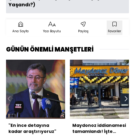
Yaşandı?)
Ana Sayfa
Yazı Boyutu
Paylaş
Favoriler
GÜNÜN ÖNEMLİ MANŞETLERİ
"En ince detayına
Maydonoz iddianamesi
kadar araştırıyoruz"
tamamlandı! İşte