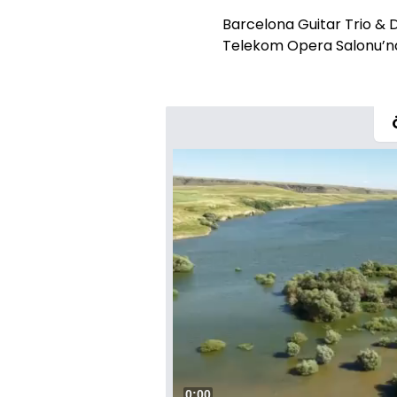
Barcelona Guitar Trio & D
Telekom Opera Salonu’nd
Süre
0:01