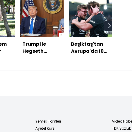
nem
Trump ile
Beşiktaş'tan
Tru
r
Hegseth
Avrupa'da 100.
doğ
arasında İran
galibiyet!
vata
gerilimi
hakk
erdir
Yemek Tarifleri
Video Habe
Ayetel Kürsi
TDK Sözlük