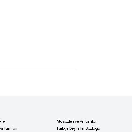
mp
Normali yüzde
Bu dil
umla
60-65 üzerinde
kelimelerden
ndaşlık
oluşmuyor!
ını sona
ebilir mi?
rler
Atasözleri ve Anlamları
 Anlamları
Türkçe Deyimler Sözlüğü