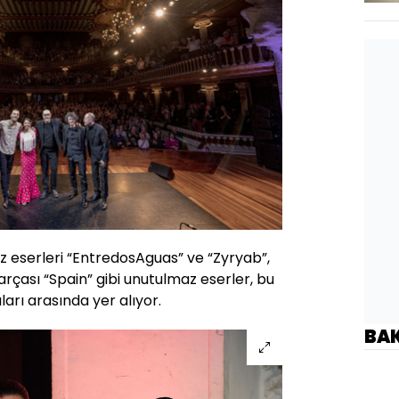
z eserleri “EntredosAguas” ve “Zyryab”,
rçası “Spain” gibi unutulmaz eserler, bu
arı arasında yer alıyor.
BA