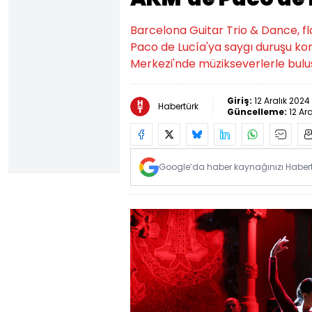
Barcelona Guitar Trio & Dance, fl
Paco de Lucía'ya saygı duruşu kons
Merkezi'nde müzikseverlerle bulu
Giriş:
12 Aralık 2024
Habertürk
Güncelleme:
12 Ar
Google’da haber kaynağınızı Habertü