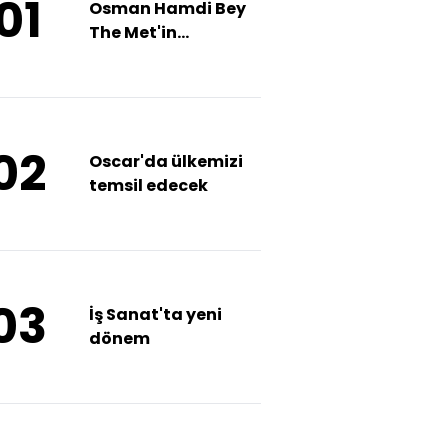
01
Osman Hamdi Bey
The Met'in
oryantalizm
sergisinde
02
Oscar'da ülkemizi
temsil edecek
03
İş Sanat'ta yeni
dönem