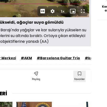
Ke
Süre
a
1x
Oynatma
Mini
Tam
Hızı
oynatıcı
Ekran
 yükseldi, ağaçlar suya gömüldü
 Barajı'nda yağışlar ve kar sularıyla yükselen su
lerini su altında bıraktı. Ortaya çıkan etkileyici
objektiflerine yansıdı (AA)
r Merkezi
#AKM
#Barcelona Guitar Trio
#konser
Paylaş
Favoriler
ERİ