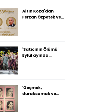
Altın Koza'dan
Ferzan Özpetek ve
Vahide Perçin'e
Onur Ödülü
'Satıcının Ölümü'
Eylül ayında
sahnelere dönüyor
'Geçmek,
duraksamak ve
fark etmek' bu
sergide