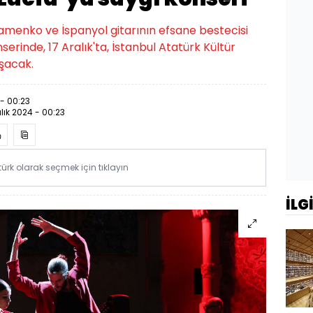
amenko ve İspanyol gitarının efsane bestecisi
erinde, 17 Aralık'ta, İstanbul Atatürk Kültür
şacak.
 - 00:23
alık 2024 - 00:23
rk olarak seçmek için tıklayın
İLG