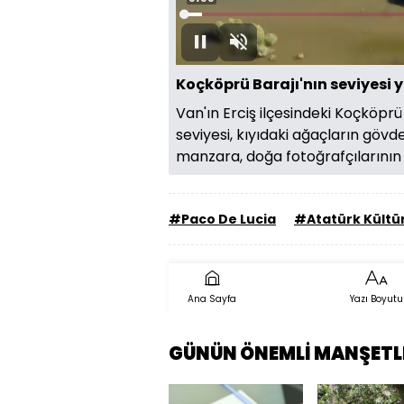
Yüklendi
:
3.21%
Duraklat
Sesi
Aç
Koçköprü Barajı'nın seviyesi
Van'ın Erciş ilçesindeki Koçköprü
seviyesi, kıyıdaki ağaçların gövde
manzara, doğa fotoğrafçılarının 
#Paco De Lucia
#Atatürk Kültü
Ana Sayfa
Yazı Boyutu
GÜNÜN ÖNEMLİ MANŞETL