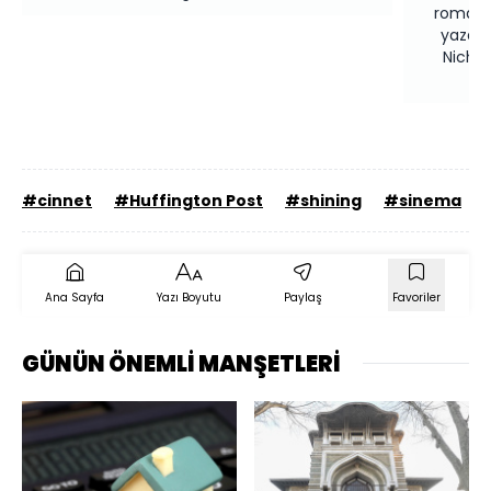
romanın
yazar 
Nichol
#cinnet
#Huffington Post
#shining
#sinema
Ana Sayfa
Yazı Boyutu
Paylaş
Favoriler
GÜNÜN ÖNEMLİ MANŞETLERİ