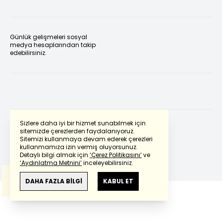
Günlük gelişmeleri sosyal
medya hesaplarından takip
edebilirsiniz.
Sizlere daha iyi bir hizmet sunabilmek için
sitemizde çerezlerden faydalanıyoruz.
Sitemizi kullanmaya devam ederek çerezleri
Powered by
Translate
kullanmamıza izin vermiş oluyorsunuz.
Detaylı bilgi almak için
‘Çerez Politikasını’
ve
‘Aydınlatma Metnini’
inceleyebilirsiniz.
Bu çeviride
Google Translete
kullanılmıştır.
Anlam ve çeviri hatalarından
haberturk.com
DAHA FAZLA BİLGİ
KABUL ET
sorumlu değildir.