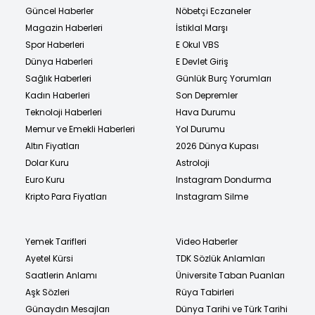
Güncel Haberler
Nöbetçi Eczaneler
Magazin Haberleri
İstiklal Marşı
Spor Haberleri
E Okul VBS
Dünya Haberleri
E Devlet Giriş
Sağlık Haberleri
Günlük Burç Yorumları
Kadın Haberleri
Son Depremler
Teknoloji Haberleri
Hava Durumu
Memur ve Emekli Haberleri
Yol Durumu
Altın Fiyatları
2026 Dünya Kupası
Dolar Kuru
Astroloji
Euro Kuru
Instagram Dondurma
Kripto Para Fiyatları
Instagram Silme
Yemek Tarifleri
Video Haberler
Ayetel Kürsi
TDK Sözlük Anlamları
Saatlerin Anlamı
Üniversite Taban Puanları
Aşk Sözleri
Rüya Tabirleri
Günaydın Mesajları
Dünya Tarihi ve Türk Tarihi