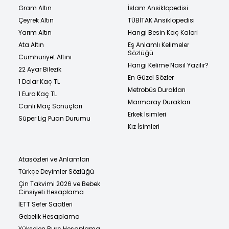
Gram Altın
İslam Ansiklopedisi
Çeyrek Altın
TÜBİTAK Ansiklopedisi
Yarım Altın
Hangi Besin Kaç Kalori
Ata Altın
Eş Anlamlı Kelimeler
Sözlüğü
Cumhuriyet Altını
Hangi Kelime Nasıl Yazılır?
22 Ayar Bilezik
En Güzel Sözler
1 Dolar Kaç TL
Metrobüs Durakları
1 Euro Kaç TL
Marmaray Durakları
Canlı Maç Sonuçları
Erkek İsimleri
Süper Lig Puan Durumu
Kız İsimleri
Atasözleri ve Anlamları
Türkçe Deyimler Sözlüğü
Çin Takvimi 2026 ve Bebek
Cinsiyeti Hesaplama
İETT Sefer Saatleri
Gebelik Hesaplama
Yükselen Burç Hesaplama