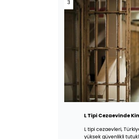
3
L Tipi Cezaevinde Ki
L tipi cezaevleri, Türk
yüksek güvenlikli tutuk