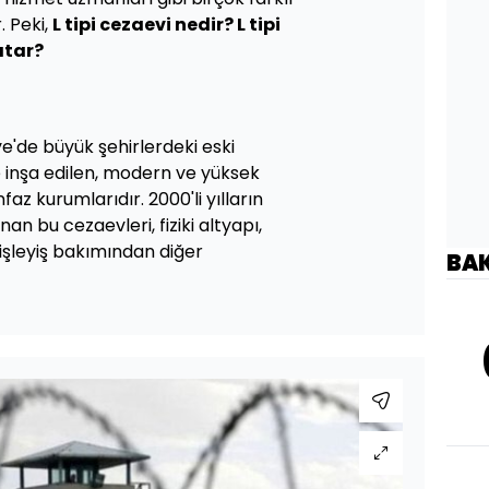
. Peki,
L tipi cezaevi nedir? L tipi
atar?
iye'de büyük şehirlerdeki eski
e inşa edilen, modern ve yüksek
nfaz kurumlarıdır. 2000'li yılların
an bu cezaevleri, fiziki altyapı,
işleyiş bakımından diğer
BA