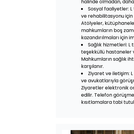
halinde olmadan, daha i
Sosyal faaliyetler: 
ve rehabilitasyonu için 
Atölyeler, kütüphaneler
mahkumların boş zama
kazandırılmaları için i
Sağlık hizmetleri: L
teşekküllü hastaneler v
Mahkumların sağlık iht
karşılanır.
Ziyaret ve iletişim:
ve avukatlarıyla görüşm
Ziyaretler elektronik o
edilir. Telefon görüşmel
kısıtlamalara tabi tutul