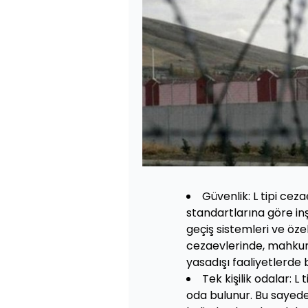
Güvenlik: L tipi cez
standartlarına göre inş
geçiş sistemleri ve özel
cezaevlerinde, mahkum
yasadışı faaliyetlerde
Tek kişilik odalar: 
oda bulunur. Bu sayed