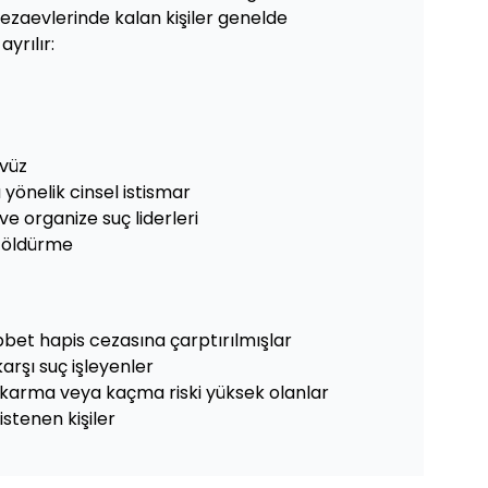
cezaevlerinde kalan kişiler genelde
yrılır:
avüz
yönelik cinsel istismar
ve organize suç liderleri
m öldürme
bbet hapis cezasına çarptırılmışlar
arşı suç işleyenler
ıkarma veya kaçma riski yüksek olanlar
istenen kişiler