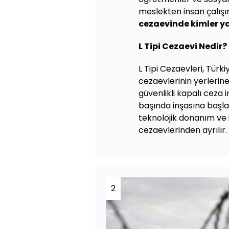
meslekten insan çalışır
cezaevinde kimler y
L Tipi Cezaevi Nedir?
L Tipi Cezaevleri, Türk
cezaevlerinin yerlerin
güvenlikli kapalı ceza i
başında inşasına başlan
teknolojik donanım ve 
cezaevlerinden ayrılır.
2