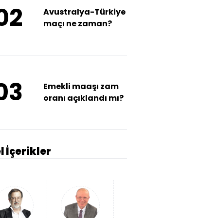
02
Avustralya-Türkiye
maçı ne zaman?
03
Emekli maaşı zam
oranı açıklandı mı?
l İçerikler