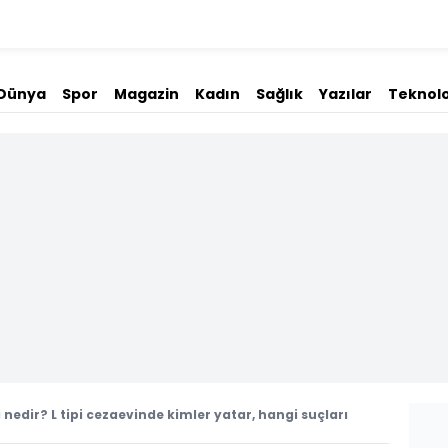
Dünya
Spor
Magazin
Kadın
Sağlık
Yazılar
Teknolo
i nedir? L tipi cezaevinde kimler yatar, hangi suçları