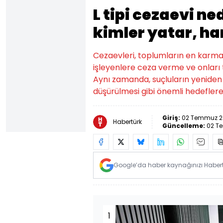
L tipi cezaevi ne
kimler yatar, ha
Cezaevleri, toplumların en karmaş
işleyenlere ceza verme ve onları
Aynı zamanda, suçluların yeniden
düşürülmesi gibi önemli hedefler
Giriş:
02 Temmuz 20
Habertürk
Güncelleme:
02 T
Google’da haber kaynağınızı Habertü
1