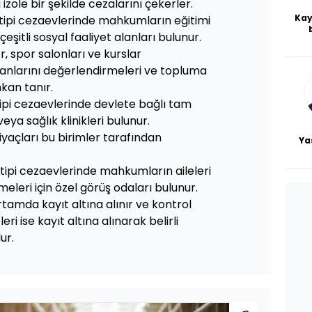
zole bir şekilde cezalarını çekerler.
Kay
L tipi cezaevlerinde mahkumların eğitimi
çeşitli sosyal faaliyet alanları bulunur.
De
haf
, spor salonları ve kurslar
a
nlarını değerlendirmeleri ve topluma
bl
mkan tanır.
 tipi cezaevlerinde devlete bağlı tam
eya sağlık klinikleri bulunur.
iyaçları bu birimler tarafından
Ya
 L tipi cezaevlerinde mahkumların aileleri
eleri için özel görüş odaları bulunur.
rtamda kayıt altına alınır ve kontrol
eri ise kayıt altına alınarak belirli
ur.