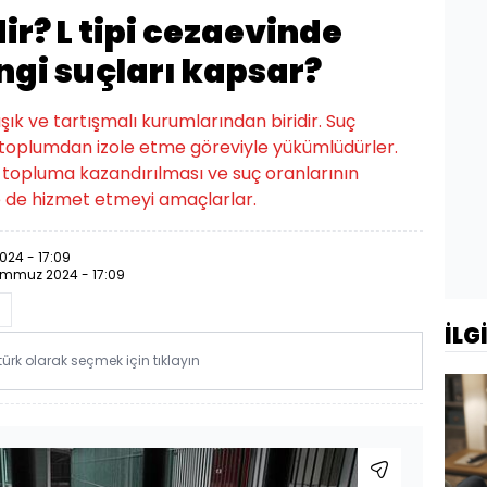
dir? L tipi cezaevinde
ngi suçları kapsar?
ık ve tartışmalı kurumlarından biridir. Suç
 toplumdan izole etme göreviyle yükümlüdürler.
 topluma kazandırılması ve suç oranlarının
e de hizmet etmeyi amaçlarlar.
24 - 17:09
emmuz 2024 - 17:09
İLG
rk olarak seçmek için tıklayın