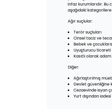
infaz kurumlarıdır. Bu 
aşağıdaki kategorilere a
Ağır suçlular:
Terör suçluları
Cinsel taciz ve tec
Bebek ve çocuklara 
Uyuşturucu ticareti 
Kasıtlı olarak ada
Diğer:
Ağırlaştırılmış müe
Devlet güvenliğine k
Cezaevinde isyan ç
Yurt dışından iadesi 