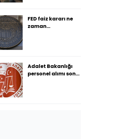
FED faiz kararı ne
zaman
açıklanacak?
Adalet Bakanlığı
personel alımı son
gün ne zaman?