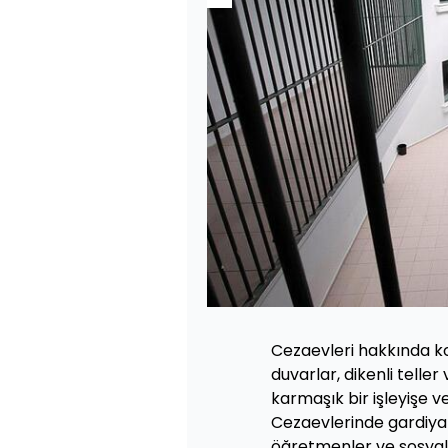
Cezaevleri hakkında ko
duvarlar, dikenli tell
karmaşık bir işleyişe ve
Cezaevlerinde gardiyanl
öğretmenler ve sosyal 