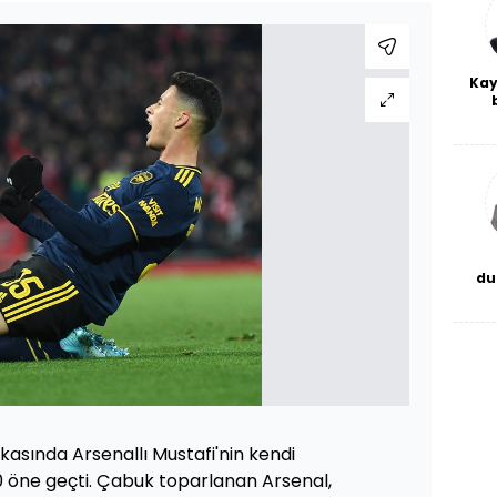
Kay
De
haf
a
bl
du
bor
kasında Arsenallı Mustafi'nin kendi
-0 öne geçti. Çabuk toparlanan Arsenal,