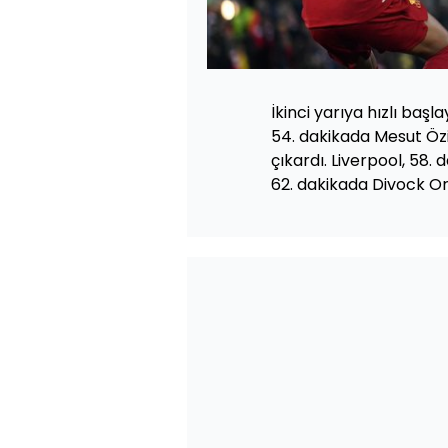
İkinci yarıya hızlı baş
54. dakikada Mesut Özil
çıkardı. Liverpool, 58
62. dakikada Divock Origi