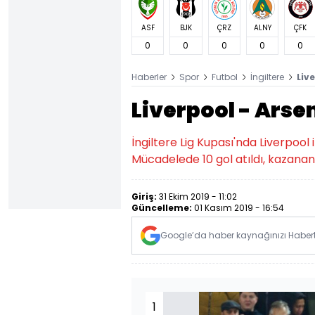
ASF
BJK
ÇRZ
ALNY
ÇFK
0
0
0
0
0
Haberler
Spor
Futbol
İngiltere
Liv
Liverpool - Arse
İngiltere Lig Kupası'nda Liverpool 
Mücadelede 10 gol atıldı, kazananı
Giriş:
31 Ekim 2019 - 11:02
Güncelleme:
01 Kasım 2019 - 16:54
Google’da haber kaynağınızı Habertü
1