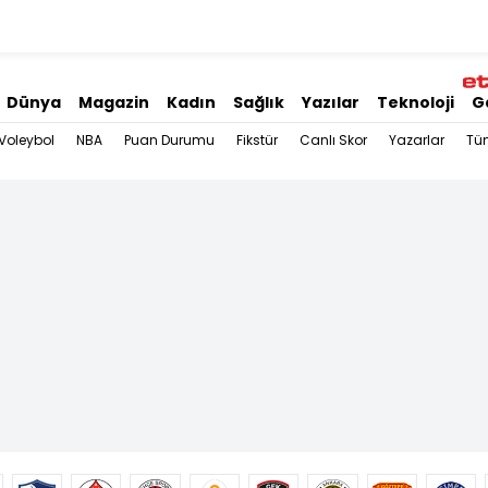
Dünya
Magazin
Kadın
Sağlık
Yazılar
Teknoloji
G
Voleybol
NBA
Puan Durumu
Fikstür
Canlı Skor
Yazarlar
Tü