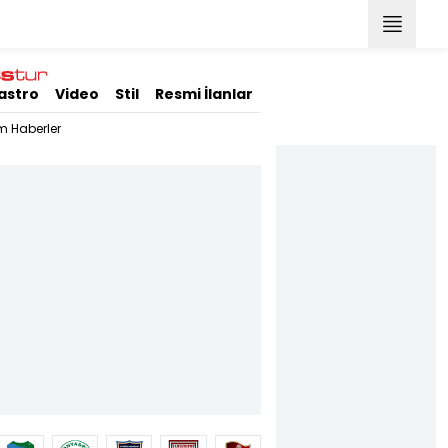
astro
Video
Stil
Resmi İlanlar
m Haberler