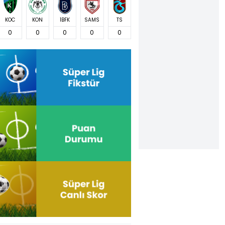
KOC
KON
İBFK
SAMS
TS
0
0
0
0
0