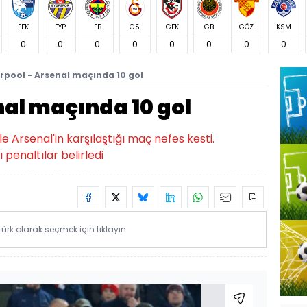
EFK
EYP
FB
GS
GFK
GB
GÖZ
KSM
0
0
0
0
0
0
0
0
erpool - Arsenal maçında 10 gol
nal maçında 10 gol
ile Arsenal'in karşılaştığı maç nefes kesti.
 penaltılar belirledi
rk olarak seçmek için tıklayın