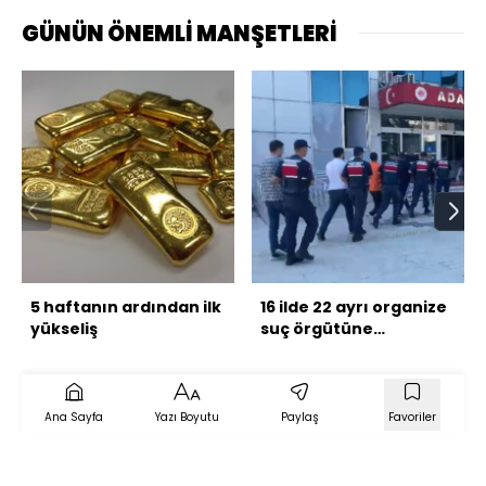
GÜNÜN ÖNEMLİ MANŞETLERİ
5 haftanın ardından ilk
16 ilde 22 ayrı organize
yükseliş
suç örgütüne
operasyon: 228 gözaltı
Ana Sayfa
Yazı Boyutu
Paylaş
Favoriler