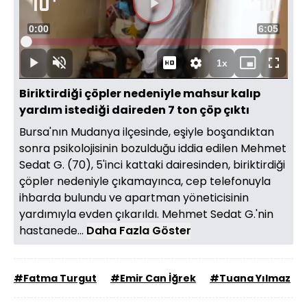
Videoyu
Süre
0:00
Toplam
6:05
Oynat
Yüklendi
:
1.41%
Süre
1x
Oynat
Sesi
Oynatma
Mini
Tam
Aç
Hızı
oynatıcı
Ekran
Biriktirdiği çöpler nedeniyle mahsur kalıp
yardım istediği daireden 7 ton çöp çıktı
Bursa'nın Mudanya ilçesinde, eşiyle boşandıktan
sonra psikolojisinin bozulduğu iddia edilen Mehmet
Sedat G. (70), 5'inci kattaki dairesinden, biriktirdiği
çöpler nedeniyle çıkamayınca, cep telefonuyla
ihbarda bulundu ve apartman yöneticisinin
yardımıyla evden çıkarıldı. Mehmet Sedat G.'nin
hastanede...
Daha Fazla Göster
#Fatma Turgut
#Emir Can İğrek
#Tuana Yılmaz