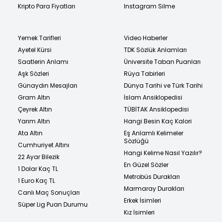
Kripto Para Fiyatları
Instagram Silme
Yemek Tarifleri
Video Haberler
Ayetel Kürsi
TDK Sözlük Anlamları
Saatlerin Anlamı
Üniversite Taban Puanları
Aşk Sözleri
Rüya Tabirleri
Günaydın Mesajları
Dünya Tarihi ve Türk Tarihi
Gram Altın
İslam Ansiklopedisi
Çeyrek Altın
TÜBİTAK Ansiklopedisi
Yarım Altın
Hangi Besin Kaç Kalori
Ata Altın
Eş Anlamlı Kelimeler
Sözlüğü
Cumhuriyet Altını
Hangi Kelime Nasıl Yazılır?
22 Ayar Bilezik
En Güzel Sözler
1 Dolar Kaç TL
Metrobüs Durakları
1 Euro Kaç TL
Marmaray Durakları
Canlı Maç Sonuçları
Erkek İsimleri
Süper Lig Puan Durumu
Kız İsimleri