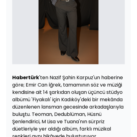
Habertürk
'ten Nazif Şahin Karpuz'un haberine
göre; Emir Can İğrek, tamamının söz ve müziği
kendisine ait 14 şarkıdan oluşan üçüncü stüdyo
albümü 'Fiyakalı' için Kadıköy'deki bir mekânda
düzenlenen lansman gecesinde arkadaşlarıyla
buluştu. Teoman, Dedublüman, Hüsnü
Şenlendirici, M Lisa ve Tuana'nın sürpriz
düetleriyle yer aldığı albüm, farklı müzikal
renkleri aynı hikâyede buluşturuyor.