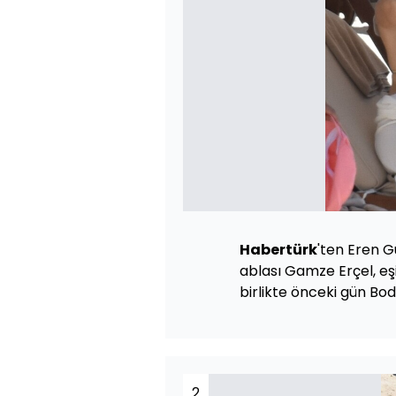
Habertürk
'ten Eren G
ablası Gamze Erçel, eşi
birlikte önceki gün Bo
2