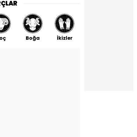
RÇLAR
oç
Boğa
İkizler
Yengeç
Aslan