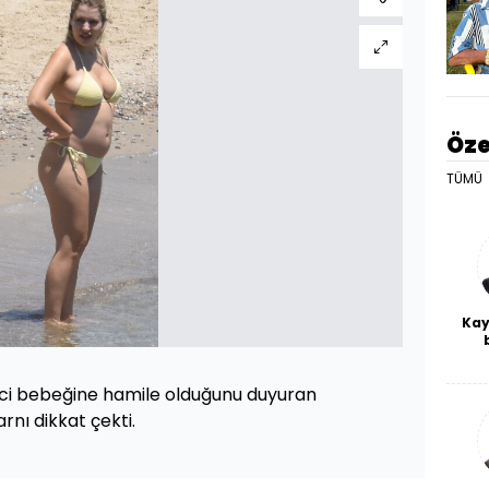
Öze
TÜMÜ
Kay
De
haf
inci bebeğine hamile olduğunu duyuran
a
bl
arnı dikkat çekti.