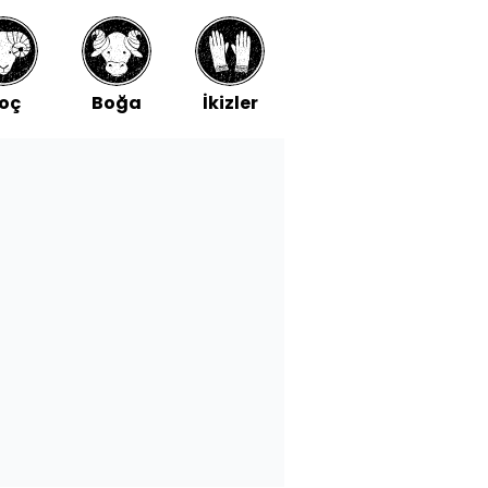
oç
Boğa
İkizler
Yengeç
Aslan