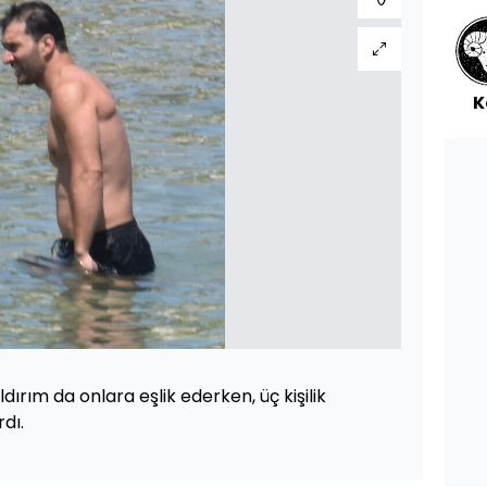
K
dırım da onlara eşlik ederken, üç kişilik
rdı.