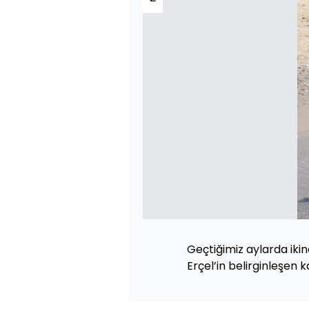
Geçtiğimiz aylarda ik
Erçel’in belirginleşen k