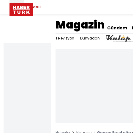
Canlı
Magazin
Gündem
Televizyon
Dünyadan
Haberler
Magazin
Gamze Erçel gün 