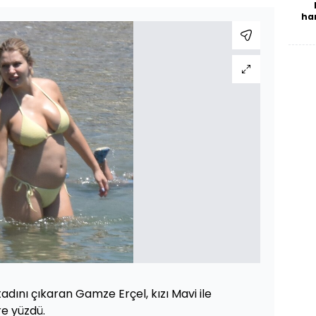
ha
n tadını çıkaran Gamze Erçel, kızı Mavi ile
re yüzdü.