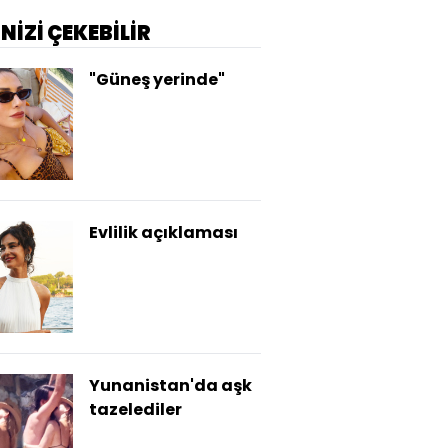
İNİZİ ÇEKEBİLİR
"Güneş yerinde"
Evlilik açıklaması
Yunanistan'da aşk
tazelediler