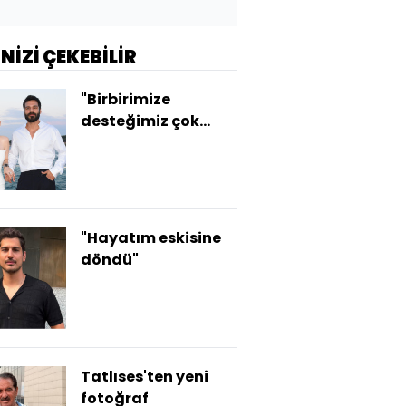
İNİZİ ÇEKEBİLİR
"Birbirimize
desteğimiz çok
güzel"
"Hayatım eskisine
döndü"
Tatlıses'ten yeni
fotoğraf