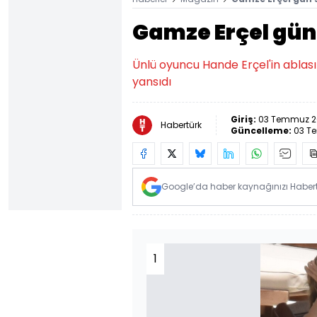
Gamze Erçel gün
Ünlü oyuncu Hande Erçel'in ablası
yansıdı
Giriş:
03 Temmuz 2
Habertürk
Güncelleme:
03 T
Google’da haber kaynağınızı Habertü
1