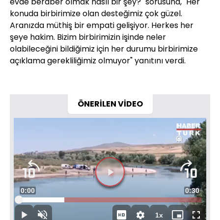
evde beraber olmak nasıl bir şey?" sorusuna, "Her
konuda birbirimize olan desteğimiz çok güzel.
Aranızda müthiş bir empati gelişiyor. Herkes her
şeye hakim. Bizim birbirimizin işinde neler
olabileceğini bildiğimiz için her durumu birbirimize
açıklama gerekliliğimiz olmuyor" yanıtını verdi.
ÖNERİLEN VİDEO
Video
Oynatıcısı
yükleniyor.
Videoyu
Süre
0:00
Toplam
0:30
Oynat
Yüklendi
:
24.92%
Süre
1x
Oynat
Sesi
Oynatma
Mini
Tam