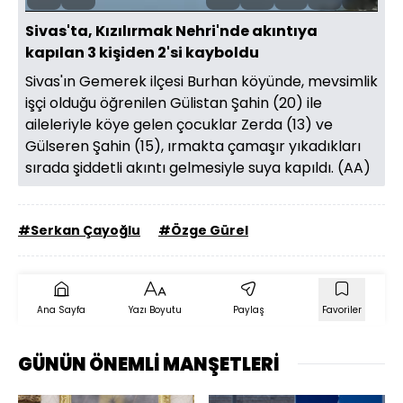
Aç
Hızı
oynatıcı
Ekran
Sivas'ta, Kızılırmak Nehri'nde akıntıya
kapılan 3 kişiden 2'si kayboldu
Sivas'ın Gemerek ilçesi Burhan köyünde, mevsimlik
işçi olduğu öğrenilen Gülistan Şahin (20) ile
aileleriyle köye gelen çocuklar Zerda (13) ve
Gülseren Şahin (15), ırmakta çamaşır yıkadıkları
sırada şiddetli akıntı gelmesiyle suya kapıldı. (AA)
#Serkan Çayoğlu
#Özge Gürel
Ana Sayfa
Yazı Boyutu
Paylaş
Favoriler
GÜNÜN ÖNEMLİ MANŞETLERİ