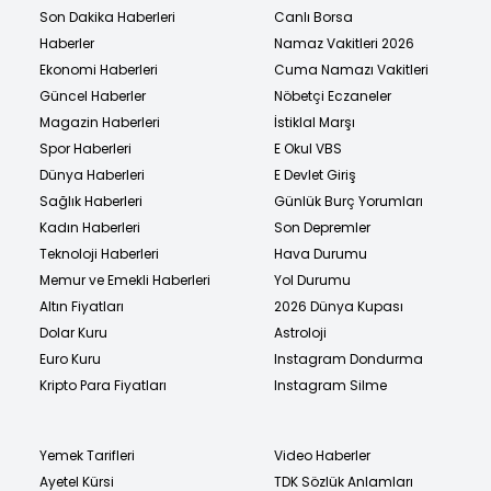
Son Dakika Haberleri
Canlı Borsa
Haberler
Namaz Vakitleri 2026
Ekonomi Haberleri
Cuma Namazı Vakitleri
Güncel Haberler
Nöbetçi Eczaneler
Magazin Haberleri
İstiklal Marşı
Spor Haberleri
E Okul VBS
Dünya Haberleri
E Devlet Giriş
Sağlık Haberleri
Günlük Burç Yorumları
Kadın Haberleri
Son Depremler
Teknoloji Haberleri
Hava Durumu
Memur ve Emekli Haberleri
Yol Durumu
Altın Fiyatları
2026 Dünya Kupası
Dolar Kuru
Astroloji
Euro Kuru
Instagram Dondurma
Kripto Para Fiyatları
Instagram Silme
Yemek Tarifleri
Video Haberler
Ayetel Kürsi
TDK Sözlük Anlamları