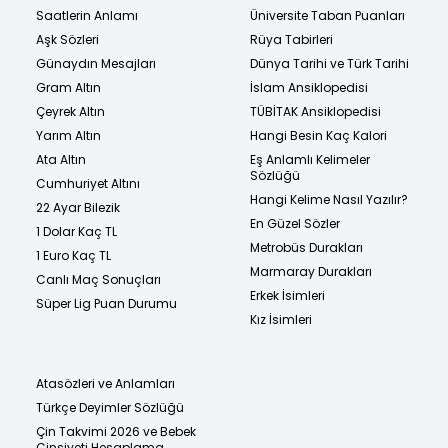
Saatlerin Anlamı
Üniversite Taban Puanları
Aşk Sözleri
Rüya Tabirleri
Günaydın Mesajları
Dünya Tarihi ve Türk Tarihi
Gram Altın
İslam Ansiklopedisi
Çeyrek Altın
TÜBİTAK Ansiklopedisi
Yarım Altın
Hangi Besin Kaç Kalori
Ata Altın
Eş Anlamlı Kelimeler
Sözlüğü
Cumhuriyet Altını
Hangi Kelime Nasıl Yazılır?
22 Ayar Bilezik
En Güzel Sözler
1 Dolar Kaç TL
Metrobüs Durakları
1 Euro Kaç TL
Marmaray Durakları
Canlı Maç Sonuçları
Erkek İsimleri
Süper Lig Puan Durumu
Kız İsimleri
Atasözleri ve Anlamları
Türkçe Deyimler Sözlüğü
Çin Takvimi 2026 ve Bebek
Cinsiyeti Hesaplama