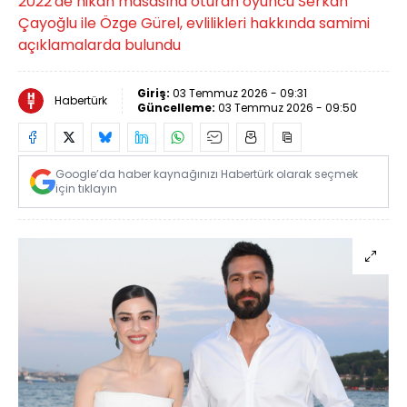
2022'de nikah masasına oturan oyuncu Serkan
Çayoğlu ile Özge Gürel, evlilikleri hakkında samimi
açıklamalarda bulundu
Giriş:
03 Temmuz 2026 - 09:31
Habertürk
Güncelleme:
03 Temmuz 2026 - 09:50
Google’da haber kaynağınızı Habertürk olarak seçmek
için tıklayın