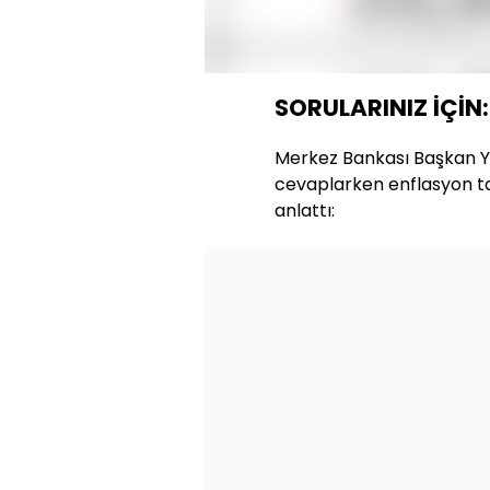
Yüklendi
:
16.46%
Sesi
Aç
SORULARINIZ İÇİ
Merkez Bankası Başkan Ya
cevaplarken enflasyon t
anlattı: