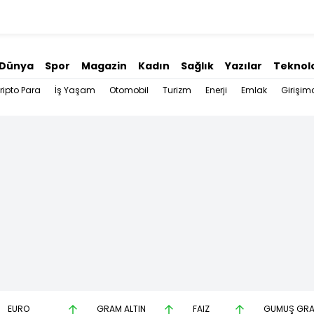
Dünya
Spor
Magazin
Kadın
Sağlık
Yazılar
Teknolo
ripto Para
İş Yaşam
Otomobil
Turizm
Enerji
Emlak
Girişimc
EURO
GRAM ALTIN
FAİZ
GÜMÜŞ GR