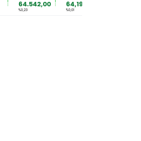
64.542,00
64,1924
1,1523
%0,23
%0,01
%-0,02