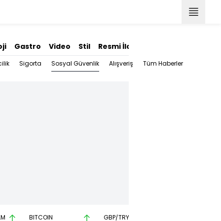
ji
Gastro
Video
Stil
Resmi İlanlar
Sosyal Güvenlik
ilik
Sigorta
Alışveriş
Tüm Haberler
AM
BITCOIN
GBP/TRY
EUR/USD