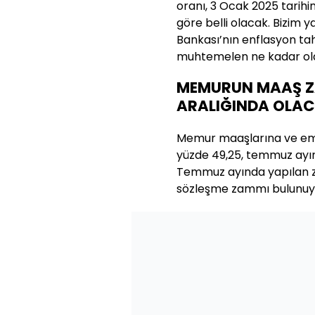
oranı, 3 Ocak 2025 tarihi
göre belli olacak. Bizim
Bankası’nın enflasyon ta
muhtemelen ne kadar ola
MEMURUN MAAŞ ZA
ARALIĞINDA OLA
Memur maaşlarına ve eme
yüzde 49,25, temmuz ayınd
Temmuz ayında yapılan z
sözleşme zammı bulunuy