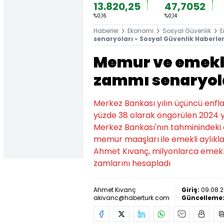
13.820,25
47,7052
%0,16
%0,14
Haberler
Ekonomi
Sosyal Güvenlik
E
senaryoları - Sosyal Güvenlik Haberler
Memur ve emekl
zammı senaryol
Merkez Bankası yılın üçüncü enfl
yüzde 38 olarak öngörülen 2024 y
Merkez Bankası'nın tahminindeki 
memur maaşları ile emekli aylıkl
Ahmet Kıvanç, milyonlarca emekli
zamlarını hesapladı
Ahmet Kıvanç
Giriş:
09.08.2
akivanc@haberturk.com
Güncelleme