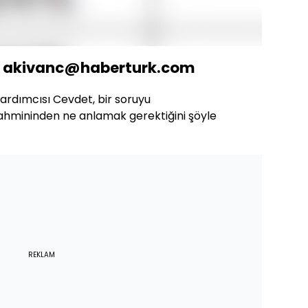
Oynatma
Hızı
N: akivanc@haberturk.com
rdımcısı Cevdet, bir soruyu
ahmininden ne anlamak gerektiğini şöyle
REKLAM