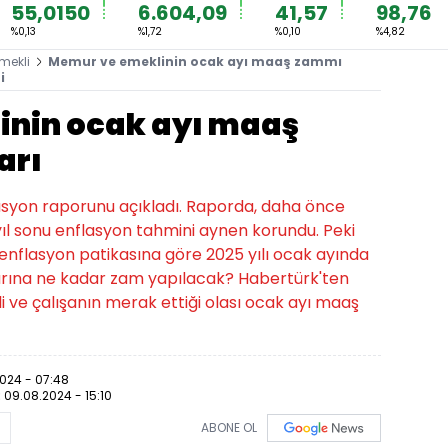
55,0150
6.604,09
41,57
98,76
%0,13
%1,72
%0,10
%4,82
mekli
Memur ve emeklinin ocak ayı maaş zammı
i
inin ocak ayı maaş
arı
asyon raporunu açıkladı. Raporda, daha önce
ıl sonu enflasyon tahmini aynen korundu. Peki
enflasyon patikasına göre 2025 yılı ocak ayında
arına ne kadar zam yapılacak? Habertürk'ten
 ve çalışanın merak ettiği olası ocak ayı maaş
024 - 07:48
:
09.08.2024 - 15:10
ABONE OL