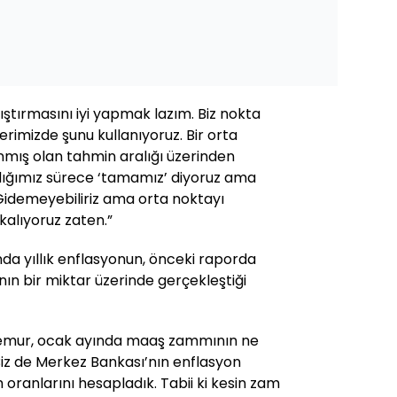
ıştırmasını iyi yapmak lazım. Biz nokta
rimizde şunu kullanıyoruz. Bir orta
mış olan tahmin aralığı üzerinden
ldığımız sürece ‘tamamız’ diyoruz ama
 Gidemeyebiliriz ama orta noktayı
kalıyoruz zaten.”
a yıllık enflasyonun, önceki raporda
ın bir miktar üzerinde gerçekleştiği
memur, ocak ayında maaş zammının ne
Biz de Merkez Bankası’nın enflasyon
 oranlarını hesapladık. Tabii ki kesin zam