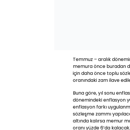
Temmuz – aralık dönemind
memura önce buradan doğa
için daha önce toplu sözl
oranındaki zam ilave edil
Buna göre, yıl sonu enfl
dönemindeki enflasyon y
enflasyon farkı uygulan
sözleşme zammı yapılacak
altında kalırsa memur m
oranı yüzde 6’da kalacak