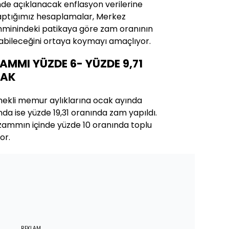
nde açıklanacak enflasyon verilerine
 yaptığımız hesaplamalar, Merkez
hminindeki patikaya göre zam oranının
bileceğini ortaya koymayı amaçlıyor.
MMI YÜZDE 6- YÜZDE 9,71
CAK
kli memur aylıklarına ocak ayında
a ise yüzde 19,31 oranında zam yapıldı.
ammın içinde yüzde 10 oranında toplu
or.
REKLAM