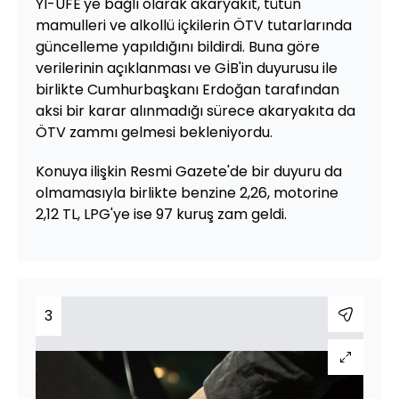
Yİ-ÜFE'ye bağlı olarak akaryakıt, tütün
mamulleri ve alkollü içkilerin ÖTV tutarlarında
güncelleme yapıldığını bildirdi. Buna göre
verilerinin açıklanması ve GİB'in duyurusu ile
birlikte Cumhurbaşkanı Erdoğan tarafından
aksi bir karar alınmadığı sürece akaryakıta da
ÖTV zammı gelmesi bekleniyordu.
Konuya ilişkin Resmi Gazete'de bir duyuru da
olmamasıyla birlikte benzine 2,26, motorine
2,12 TL, LPG'ye ise 97 kuruş zam geldi.
3