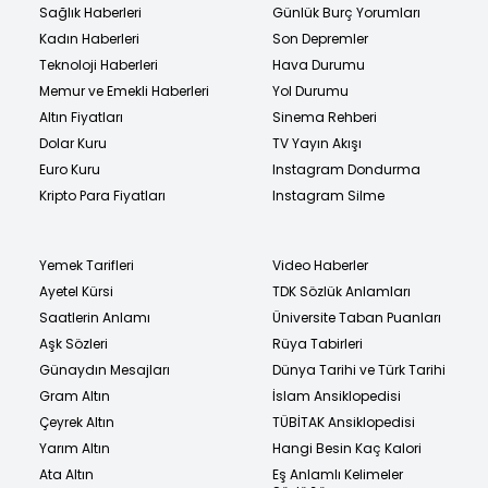
Sağlık Haberleri
Günlük Burç Yorumları
Kadın Haberleri
Son Depremler
Teknoloji Haberleri
Hava Durumu
Memur ve Emekli Haberleri
Yol Durumu
Altın Fiyatları
Sinema Rehberi
Dolar Kuru
TV Yayın Akışı
Euro Kuru
Instagram Dondurma
Kripto Para Fiyatları
Instagram Silme
Yemek Tarifleri
Video Haberler
Ayetel Kürsi
TDK Sözlük Anlamları
Saatlerin Anlamı
Üniversite Taban Puanları
Aşk Sözleri
Rüya Tabirleri
Günaydın Mesajları
Dünya Tarihi ve Türk Tarihi
Gram Altın
İslam Ansiklopedisi
Çeyrek Altın
TÜBİTAK Ansiklopedisi
Yarım Altın
Hangi Besin Kaç Kalori
Ata Altın
Eş Anlamlı Kelimeler