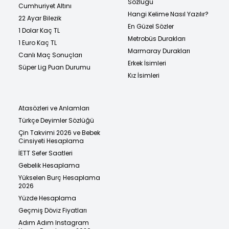
Sözlüğü
Cumhuriyet Altını
Hangi Kelime Nasıl Yazılır?
22 Ayar Bilezik
En Güzel Sözler
1 Dolar Kaç TL
Metrobüs Durakları
1 Euro Kaç TL
Marmaray Durakları
Canlı Maç Sonuçları
Erkek İsimleri
Süper Lig Puan Durumu
Kız İsimleri
Atasözleri ve Anlamları
Türkçe Deyimler Sözlüğü
Çin Takvimi 2026 ve Bebek
Cinsiyeti Hesaplama
İETT Sefer Saatleri
Gebelik Hesaplama
Yükselen Burç Hesaplama
2026
Yüzde Hesaplama
Geçmiş Döviz Fiyatları
Adım Adım Instagram