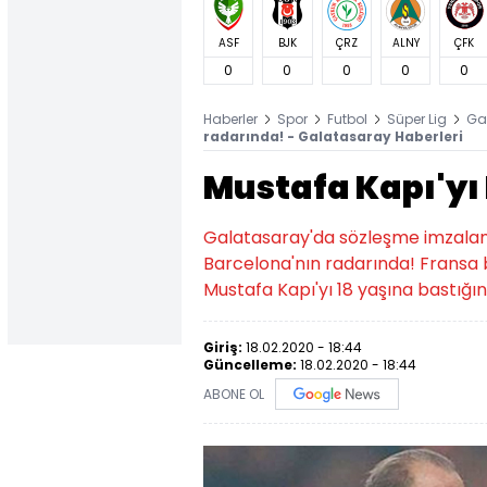
ASF
BJK
ÇRZ
ALNY
ÇFK
0
0
0
0
0
Haberler
Spor
Futbol
Süper Lig
Ga
radarında! - Galatasaray Haberleri
Mustafa Kapı'yı 
Galatasaray'da sözleşme imzalamad
Barcelona'nın radarında! Fransa 
Mustafa Kapı'yı 18 yaşına bastığı
Giriş:
18.02.2020 - 18:44
Güncelleme:
18.02.2020 - 18:44
ABONE OL