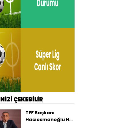
İNİZİ ÇEKEBİLİR
TFF Başkanı
Hacıosmanoğlu HT
Spor'da!