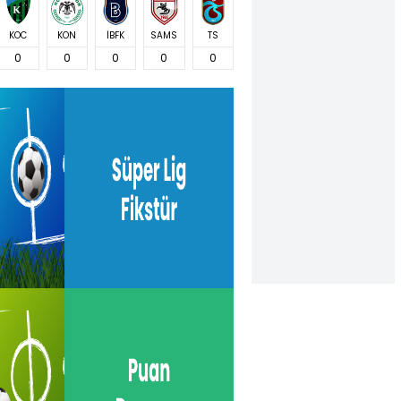
KOC
KON
İBFK
SAMS
TS
0
0
0
0
0