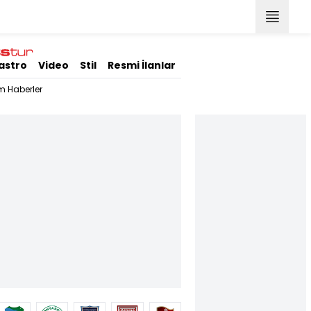
astro
Video
Stil
Resmi İlanlar
m Haberler