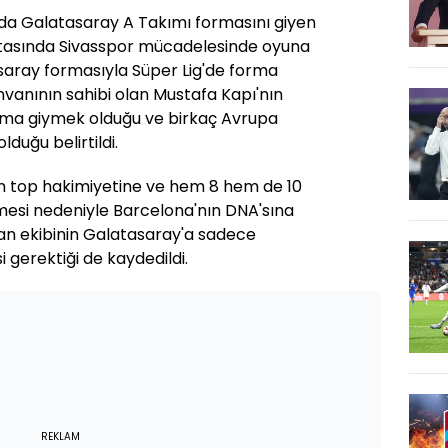
nda Galatasaray A Takımı formasını giyen
ftasında Sivasspor mücadelesinde oyuna
aray formasıyla Süper Lig'de forma
vanının sahibi olan Mustafa Kapı'nın
orma giymek olduğu ve birkaç Avrupa
duğu belirtildi.
n top hakimiyetine ve hem 8 hem de 10
esi nedeniyle Barcelona'nın DNA'sına
lan ekibinin Galatasaray'a sadece
 gerektiği de kaydedildi.
REKLAM