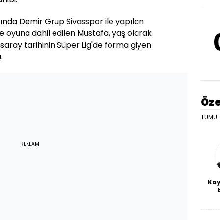
ında Demir Grup Sivasspor ile yapılan
oyuna dahil edilen Mustafa, yaş olarak
asaray tarihinin Süper Lig'de forma giyen
.
Öze
TÜMÜ
REKLAM
Kay
De
haf
a