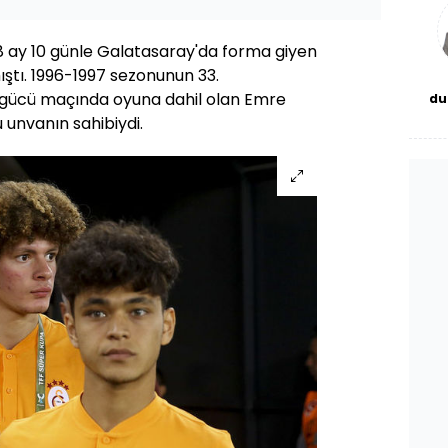
bl
 8 ay 10 günle Galatasaray'da forma giyen
ştı. 1996-1997 sezonunun 33.
gücü maçında oyuna dahil olan Emre
du
bor
 unvanın sahibiydi.