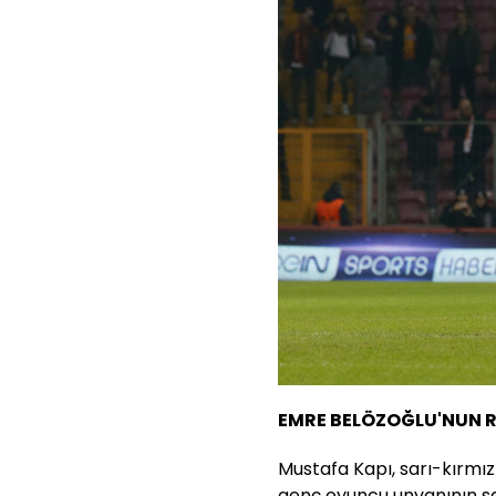
EMRE BELÖZOĞLU'NUN 
Mustafa Kapı, sarı-kırmız
genç oyuncu unvanının sa