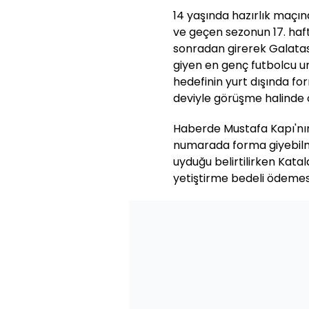
14 yaşında hazırlık maçı
ve geçen sezonun 17. ha
sonradan girerek Galatas
giyen en genç futbolcu un
hedefinin yurt dışında f
deviyle görüşme halinde ol
Haberde Mustafa Kapı'nı
numarada forma giyebilm
uyduğu belirtilirken Kata
yetiştirme bedeli ödemesi