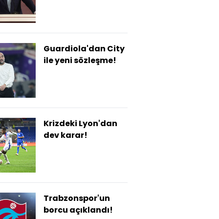
Guardiola'dan City
ile yeni sözleşme!
Krizdeki Lyon'dan
dev karar!
Trabzonspor'un
borcu açıklandı!