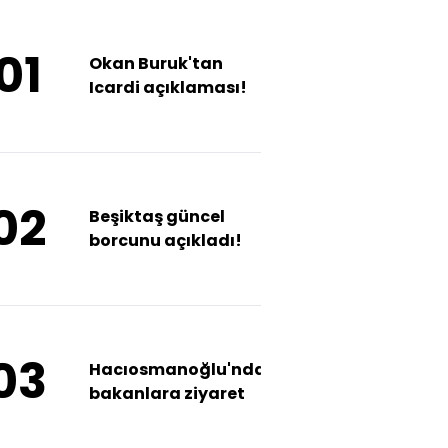
01
Okan Buruk'tan
Icardi açıklaması!
02
Beşiktaş güncel
borcunu açıkladı!
03
Hacıosmanoğlu'ndan
bakanlara ziyaret