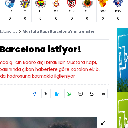
EFK
EYP
FB
GS
GFK
GB
GÖZ
KSM
0
0
0
0
0
0
0
0
latasaray
Mustafa Kapı Barcelona'nın transfer
Barcelona istiyor!
ığı için kadro dışı bırakılan Mustafa Kapı,
basınında çıkan haberlere göre Katalan ekibi,
nda kadrosuna katmakla ilgileniyor