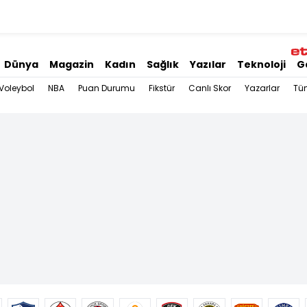
Dünya
Magazin
Kadın
Sağlık
Yazılar
Teknoloji
G
Voleybol
NBA
Puan Durumu
Fikstür
Canlı Skor
Yazarlar
Tü