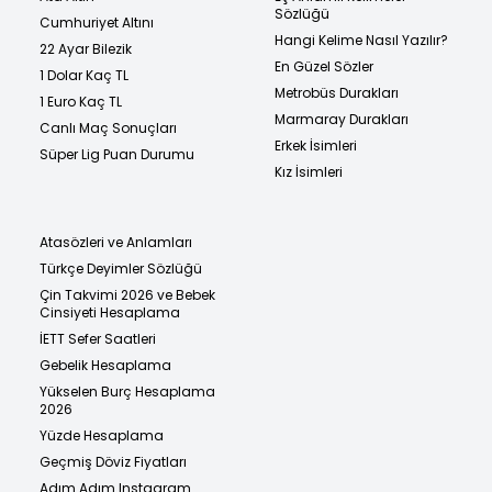
Sözlüğü
Cumhuriyet Altını
Hangi Kelime Nasıl Yazılır?
22 Ayar Bilezik
En Güzel Sözler
1 Dolar Kaç TL
Metrobüs Durakları
1 Euro Kaç TL
Marmaray Durakları
Canlı Maç Sonuçları
Erkek İsimleri
Süper Lig Puan Durumu
Kız İsimleri
Atasözleri ve Anlamları
Türkçe Deyimler Sözlüğü
Çin Takvimi 2026 ve Bebek
Cinsiyeti Hesaplama
İETT Sefer Saatleri
Gebelik Hesaplama
Yükselen Burç Hesaplama
2026
Yüzde Hesaplama
Geçmiş Döviz Fiyatları
Adım Adım Instagram