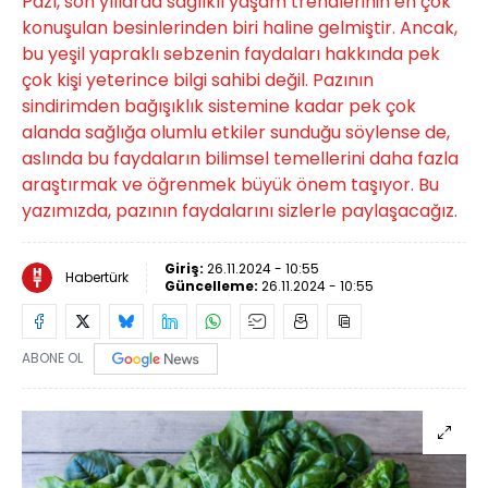
Pazı, son yıllarda sağlıklı yaşam trendlerinin en çok
konuşulan besinlerinden biri haline gelmiştir. Ancak,
bu yeşil yapraklı sebzenin faydaları hakkında pek
çok kişi yeterince bilgi sahibi değil. Pazının
sindirimden bağışıklık sistemine kadar pek çok
alanda sağlığa olumlu etkiler sunduğu söylense de,
aslında bu faydaların bilimsel temellerini daha fazla
araştırmak ve öğrenmek büyük önem taşıyor. Bu
yazımızda, pazının faydalarını sizlerle paylaşacağız.
Giriş:
26.11.2024 - 10:55
Habertürk
Güncelleme:
26.11.2024 - 10:55
ABONE OL