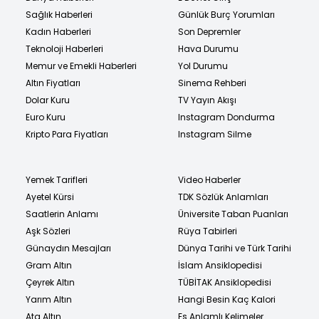
Sağlık Haberleri
Günlük Burç Yorumları
Kadın Haberleri
Son Depremler
Teknoloji Haberleri
Hava Durumu
Memur ve Emekli Haberleri
Yol Durumu
Altın Fiyatları
Sinema Rehberi
Dolar Kuru
TV Yayın Akışı
Euro Kuru
Instagram Dondurma
Kripto Para Fiyatları
Instagram Silme
Yemek Tarifleri
Video Haberler
Ayetel Kürsi
TDK Sözlük Anlamları
Saatlerin Anlamı
Üniversite Taban Puanları
Aşk Sözleri
Rüya Tabirleri
Günaydın Mesajları
Dünya Tarihi ve Türk Tarihi
Gram Altın
İslam Ansiklopedisi
Çeyrek Altın
TÜBİTAK Ansiklopedisi
Yarım Altın
Hangi Besin Kaç Kalori
Ata Altın
Eş Anlamlı Kelimeler