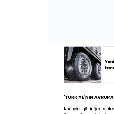
Yeni
tan
'TÜRKİYE'NİN AVRUPA
Konuyla ilgili değerlend