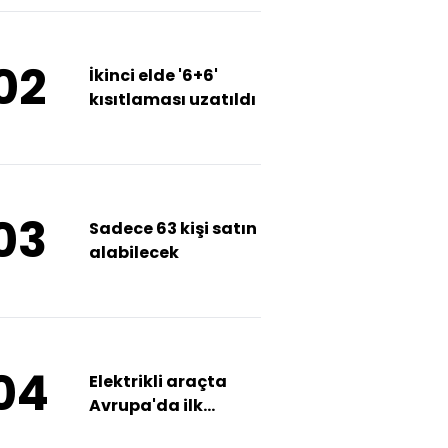
02
İkinci elde '6+6'
kısıtlaması uzatıldı
03
Sadece 63 kişi satın
alabilecek
04
Elektrikli araçta
Avrupa'da ilk
4'teyiz