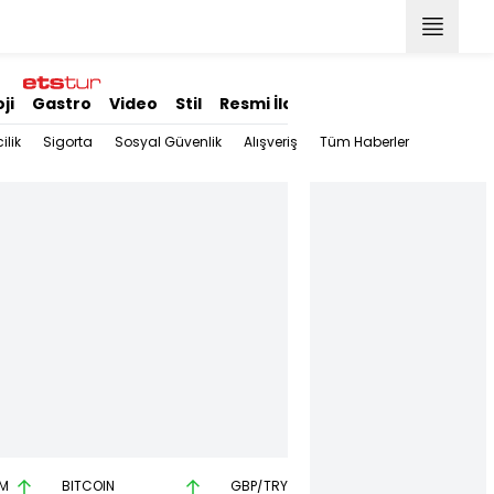
ji
Gastro
Video
Stil
Resmi İlanlar
ilik
Sigorta
Sosyal Güvenlik
Alışveriş
Tüm Haberler
M
BITCOIN
GBP/TRY
EUR/USD