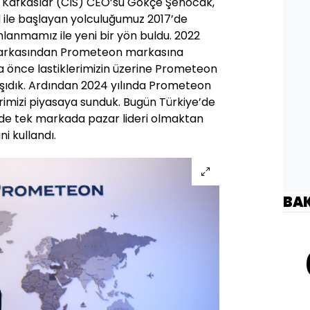
a Kafkaslar (CIS) CEO’su Gökçe Şenocak,
el ile başlayan yolculuğumuz 2017’de
anmamız ile yeni bir yön buldu. 2022
i markasından Prometeon markasına
önce lastiklerimizin üzerine Prometeon
şıdık. Ardından 2024 yılında Prometeon
rimizi piyasaya sunduk. Bugün Türkiye’de
rinde tek markada pazar lideri olmaktan
ni kullandı.
BA