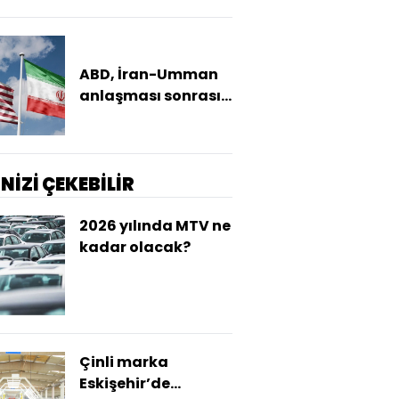
eğmeyiz
ABD, İran-Umman
anlaşması sonrası
ablukayı
kaldıracak
İNİZİ ÇEKEBİLİR
2026 yılında MTV ne
kadar olacak?
Çinli marka
Eskişehir’de