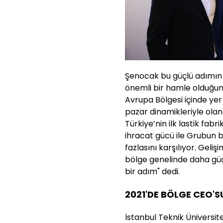
Şenocak bu güçlü adımın
önemli bir hamle olduğun
Avrupa Bölgesi içinde ye
pazar dinamikleriyle ola
Türkiye’nin ilk lastik fab
ihracat gücü ile Grubun b
fazlasını karşılıyor. Geli
bölge genelinde daha güçl
bir adım" dedi.
2021'DE BÖLGE CEO'S
İstanbul Teknik Üniversit