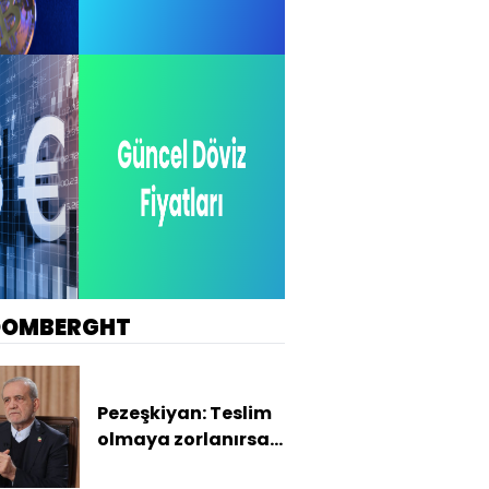
OOMBERGHT
Pezeşkiyan: Teslim
olmaya zorlanırsak
savaşırız, boyun