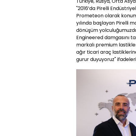
Türkiye, Rusya, Orta Asy
"2016’da Pirelli Endüstriy
Prometeon olarak konuml
yılında başlayan Pirell
dönüşüm yolculuğumuzda 
Engineered damgasını ta
markalı premium lastikle
ağır ticari araç lastikle
gurur duyuyoruz" ifadeleri