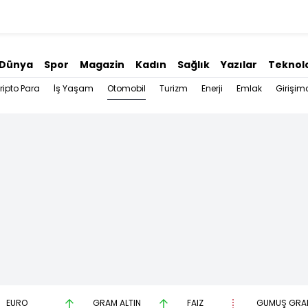
Dünya
Spor
Magazin
Kadın
Sağlık
Yazılar
Teknolo
Otomobil
ripto Para
İş Yaşam
Turizm
Enerji
Emlak
Girişimc
EURO
GRAM ALTIN
FAİZ
GÜMÜŞ GRA