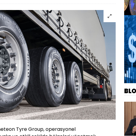
BL
rometeon Tyre Group, operasyonel