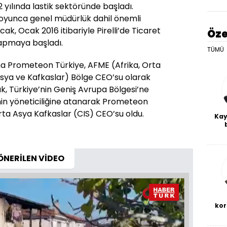
 yılında lastik sektöründe başladı.
 boyunca genel müdürlük dahil önemli
k, Ocak 2016 itibariyle Pirelli’de Ticaret
Öze
yapmaya başladı.
TÜMÜ
a Prometeon Türkiye, AFME (Afrika, Orta
Asya ve Kafkaslar) Bölge CEO’su olarak
k, Türkiye’nin Geniş Avrupa Bölgesi’ne
in yöneticiliğine atanarak Prometeon
rta Asya Kafkaslar (CIS) CEO’su oldu.
Kay
De
haf
a
bl
ÖNERİLEN VİDEO
kor