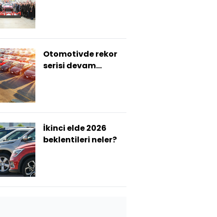
üretime başladı
Otomotivde rekor
serisi devam
edebilir
İkinci elde 2026
beklentileri neler?