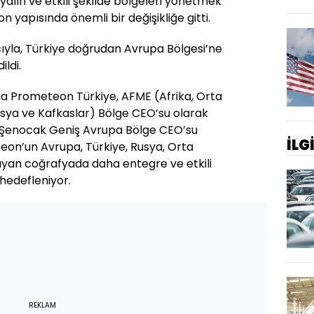
 yalın ve etkili şekilde bölgeleri yönetmek
 yapısında önemli bir değişikliğe gitti.
yla, Türkiye doğrudan Avrupa Bölgesi’ne
ldi.
a Prometeon Türkiye, AFME (Afrika, Orta
Asya ve Kafkaslar) Bölge CEO’su olarak
 Şenocak Geniş Avrupa Bölge CEO’su
İLG
eon’un Avrupa, Türkiye, Rusya, Orta
ayan coğrafyada daha entegre ve etkili
hedefleniyor.
REKLAM