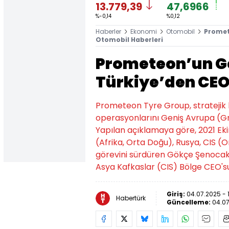
13.779,39
47,6966
%-0,14
%0,12
Haberler
Ekonomi
Otomobil
Promet
Otomobil Haberleri
Prometeon’un Ge
Türkiye’den CE
Prometeon Tyre Group, stratejik 
operasyonlarını Geniş Avrupa (Gr
Yapılan açıklamaya göre, 2021 E
(Afrika, Orta Doğu), Rusya, CIS (
görevini sürdüren Gökçe Şenocak
Asya Kafkaslar (CIS) Bölge CEO'
Giriş:
04.07.2025 - 
Habertürk
Güncelleme:
04.07