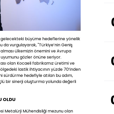
 gelecekteki büyüme hedeflerine yönelik
u da vurgulayarak, "Türkiye’nin Geniş
r alması ülkemizin önemini ve Avrupa
n uyumunu gözler önüne seriyor.
rikası olan Kocaeli fabrikamız üretimi ve
ölgedeki lastik ihtiyacının yüzde 70’inden
şimi sürdürme hedefiyle atılan bu adım,
ü bir sinerji oluşturma yolunda değerli
U OLDU
esi Metalürji Mühendisliği mezunu olan