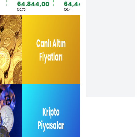
64.844,00
64,4492
1,1567
%0,70
%0,41
%0,36