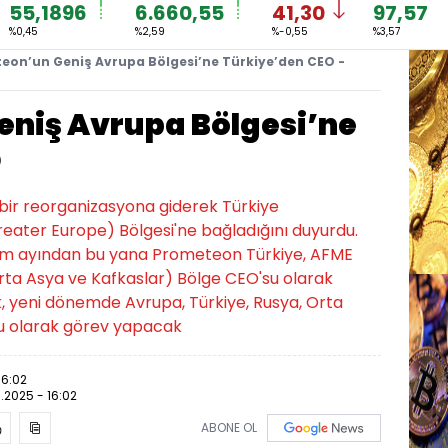
55,1896
6.660,55
41,30
97,57
%0,45
%2,59
%-0,55
%3,57
eon’un Geniş Avrupa Bölgesi’ne Türkiye’den CEO -
niş Avrupa Bölgesi’ne
O
bir reorganizasyona giderek Türkiye
eater Europe) Bölgesi'ne bağladığını duyurdu.
kim ayından bu yana Prometeon Türkiye, AFME
Orta Asya ve Kafkaslar) Bölge CEO'su olarak
, yeni dönemde Avrupa, Türkiye, Rusya, Orta
su olarak görev yapacak
16:02
.2025 - 16:02
ABONE OL