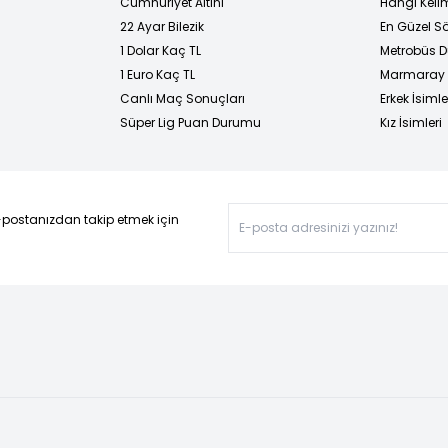
Cumhuriyet Altını
Hangi Kelim
22 Ayar Bilezik
En Güzel Sö
1 Dolar Kaç TL
Metrobüs D
1 Euro Kaç TL
Marmaray D
Canlı Maç Sonuçları
Erkek İsimle
Süper Lig Puan Durumu
Kız İsimleri
-postanızdan takip etmek için