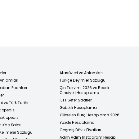
lira
Türk-İş
ı,
Başkanı
uklandı
Atalay
arasında
görüşme
rler
Atasözleri ve Anlamları
 Anlamları
Türkçe Deyimler Sözlüğü
 Taban Puanları
Çin Takvimi 2026 ve Bebek
Cinsiyeti Hesaplama
eri
İETT Sefer Saatleri
i ve Türk Tarihi
Gebelik Hesaplama
klopedisi
Yükselen Burç Hesaplama 2026
siklopedisi
Yüzde Hesaplama
n Kaç Kalori
Geçmiş Döviz Fiyatları
Kelimeler Sözlüğü
Adım Adım Instagram Hesap