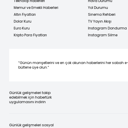
Teknoloji Haberleri
Hava Durumu
Memur ve Emekli Haberleri
Yol Durumu
Altın Fiyatları
Sinema Rehberi
Dolar Kuru
TV Yayın Akışı
Euro Kuru
Instagram Dondurma
Kripto Para Fiyatları
Instagram Silme
“Günün manşetlerini ve en çok okunan haberlerini her sabah e
bültene üye olun.”
Günlük gelişmeleri takip
edebilmek için habertürk
uygulamasını indirin
Günlük gelişmeleri sosyal