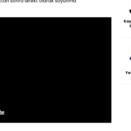
tan sonra direkt olarak soyunma
Kay
De
haf
a
bl
Ya