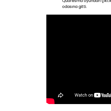
Quaresma oyundan çıktık
odasına gitti.