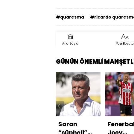
#quaresma
#ricardo quaresm
Ana Sayfa
Yazı Boyutu
GÜNÜN ÖNEMLİ MANŞETL
Saran
Fenerba
“şüpheli”
Joey