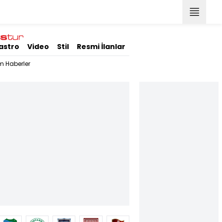
astro
Video
Stil
Resmi İlanlar
m Haberler