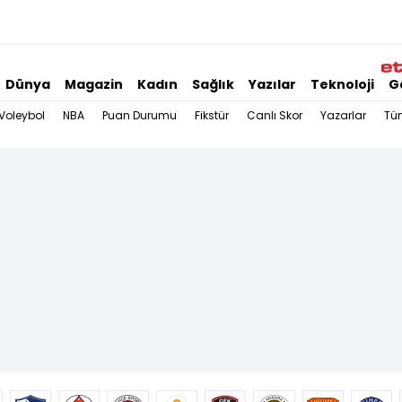
Dünya
Magazin
Kadın
Sağlık
Yazılar
Teknoloji
G
Voleybol
NBA
Puan Durumu
Fikstür
Canlı Skor
Yazarlar
Tü