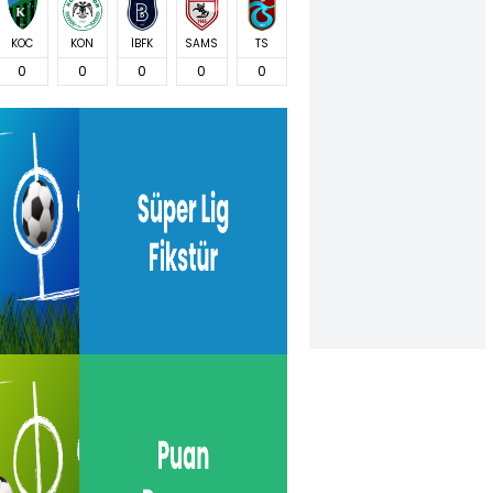
KOC
KON
İBFK
SAMS
TS
0
0
0
0
0