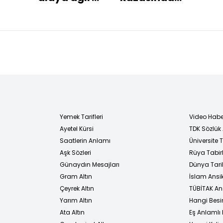
 ile
yaptırım
hayatlarını
bin 
kaybettiler
çald
tut
Yemek Tarifleri
Video Habe
Ayetel Kürsi
TDK Sözlük
i
Saatlerin Anlamı
Üniversite
Aşk Sözleri
Rüya Tabirl
Günaydın Mesajları
Dünya Tarih
Gram Altın
İslam Ansi
Çeyrek Altın
TÜBİTAK An
Yarım Altın
Hangi Besi
Ata Altın
Eş Anlamlı 