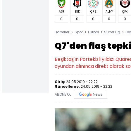
ASF
BJK
ÇRZ
ALNY
ÇFK
0
0
0
0
0
Haberler
Spor
Futbol
Süper Lig
Be
Q7'den flaş tepk
Beşiktaş'ın Portekizli yıldızı Qu
oyundan alınınca direkt olarak so
Giriş:
24.05.2019 - 22:22
Güncelleme:
24.05.2019 - 22:22
ABONE OL