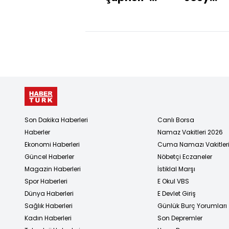
sıfatıyla
Veerman
ifadeye
anlaştı!
çağırıldı
Son Dakika Haberleri
Canlı Borsa
Haberler
Namaz Vakitleri 2026
Ekonomi Haberleri
Cuma Namazı Vakitler
Güncel Haberler
Nöbetçi Eczaneler
Magazin Haberleri
İstiklal Marşı
Spor Haberleri
E Okul VBS
Dünya Haberleri
E Devlet Giriş
Sağlık Haberleri
Günlük Burç Yorumları
Kadın Haberleri
Son Depremler