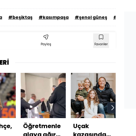
a
#beşiktaş
#kasımpaşa
#şenol güneş
#tepki
Paylaş
Favoriler
ERİ
hçe,
Öğretmenle
Uçak
Bind
alaya ağır
kazasında
taks