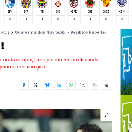
EFK
EYP
FB
GS
GFK
GB
GÖZ
KSM
0
0
0
0
0
0
0
0
şiktaş
Quaresma'dan flaş tepki! - Beşiktaş Haberleri
i!
aresma, Kasımpaşa maçınında 55. dakikasında
yunma odasına gitti.