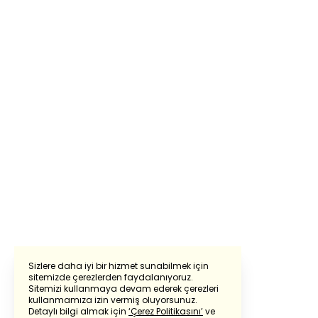
Sizlere daha iyi bir hizmet sunabilmek için
sitemizde çerezlerden faydalanıyoruz.
Sitemizi kullanmaya devam ederek çerezleri
Powered by
Translate
kullanmamıza izin vermiş oluyorsunuz.
Detaylı bilgi almak için
‘Çerez Politikasını’
ve