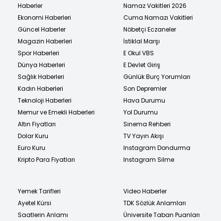
Haberler
Namaz Vakitleri 2026
Ekonomi Haberleri
Cuma Namazı Vakitleri
Güncel Haberler
Nöbetçi Eczaneler
Magazin Haberleri
İstiklal Marşı
Spor Haberleri
E Okul VBS
Dünya Haberleri
E Devlet Giriş
Sağlık Haberleri
Günlük Burç Yorumları
Kadın Haberleri
Son Depremler
Teknoloji Haberleri
Hava Durumu
Memur ve Emekli Haberleri
Yol Durumu
Altın Fiyatları
Sinema Rehberi
Dolar Kuru
TV Yayın Akışı
Euro Kuru
Instagram Dondurma
Kripto Para Fiyatları
Instagram Silme
Yemek Tarifleri
Video Haberler
Ayetel Kürsi
TDK Sözlük Anlamları
Saatlerin Anlamı
Üniversite Taban Puanları