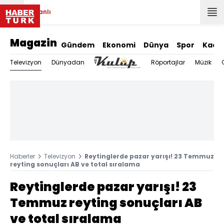
Canlı
Magazin
Gündem
Ekonomi
Dünya
Spor
Kadı
Televizyon
Dünyadan
Röportajlar
Müzik
Haberler
Televizyon
Reytinglerde pazar yarışı! 23 Temmuz
reyting sonuçları AB ve total sıralama
Reytinglerde pazar yarışı! 23
Temmuz reyting sonuçları AB
ve total sıralama