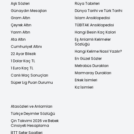
Aşk Sözleri
Rüya Tabirleri
Günaydın Mesajları
Dünya Tarihi ve Türk Tarihi
Gram Altın
İslam Ansiklopedisi
Çeyrek Altın
TÜBİTAK Ansiklopedisi
Yarım Altın
Hangi Besin Kaç Kalori
Ata Altın
Eş Anlamlı Kelimeler
Sözlüğü
Cumhuriyet Altını
Hangi Kelime Nasıl Yazılır?
22 Ayar Bilezik
En Güzel Sözler
1 Dolar Kaç TL
Metrobüs Durakları
1 Euro Kaç TL
Marmaray Durakları
Canlı Maç Sonuçları
Erkek İsimleri
Süper Lig Puan Durumu
Kız İsimleri
Atasözleri ve Anlamları
Türkçe Deyimler Sözlüğü
Çin Takvimi 2026 ve Bebek
Cinsiyeti Hesaplama
İETT Sefer Saatleri