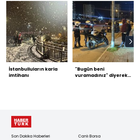
İstanbulluların karla
"Bugün beni
imtihanı
vuramadınız" diyerek
video çekmişti,
otoparkta öldürüldü
Son Dakika Haberleri
Canlı Borsa