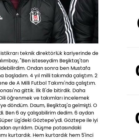
istikrarı teknik direktörlük kariyerinde de
lımbay, "Ben isteseydim Beşiktaş'tan
idebilirdim. Ondan sonra ben Mustafa
ma başladım. 4 yıl milli takımda çalıştım. 2
ene de A Milli Futbol Takımı'nda çalıştım.
sı'na gittik. İlk 8'de bitirdik. Daha
. Dili öğrenmek ve takımları incelemek
'ye döndüm. Daum, Beşiktaş'a gelmişti. O
i. Ben 6 ay çalışabilirim dedim. 6 aydan
üper Lig'deki Göztepe'ydi. Göztepe ile iyi
radan ayrıldım. Düşme potasındaki
kımı kurtardık. Hem kurtardık hem 5'inci