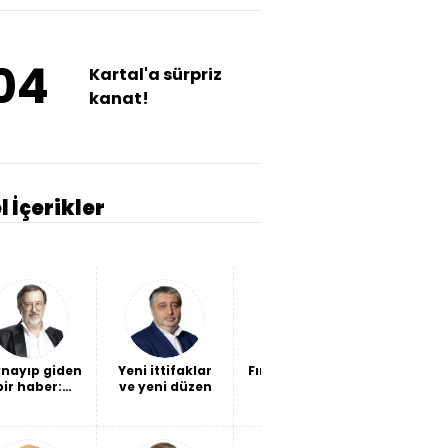
04
Kartal'a sürpriz
kanat!
l İçerikler
nayıp giden
Yeni ittifaklar
Fındığın sorunu
Kendi ba
bir haber:
ve yeni düzen
fiyat değil,
ateş e
vlet, geçen
verimlilik
ta 6 bin 314
det hesabı