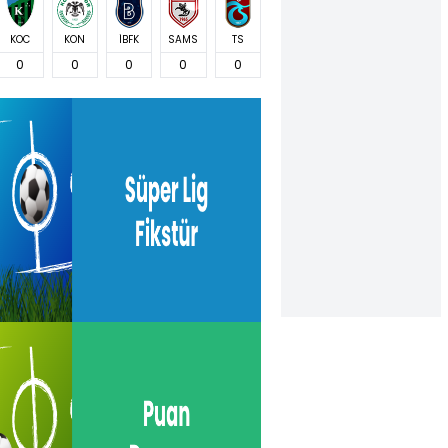
KOC
KON
İBFK
SAMS
TS
0
0
0
0
0