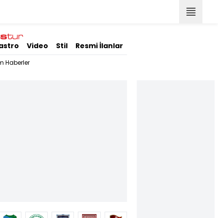
astro
Video
Stil
Resmi İlanlar
m Haberler