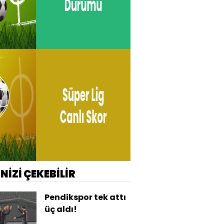
İNİZİ ÇEKEBİLİR
Pendikspor tek attı
üç aldı!