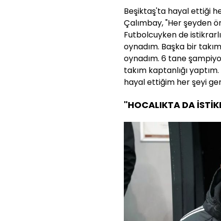
Beşiktaş'ta hayal ettiği h
Çalımbay, "Her şeyden ön
Futbolcuyken de istikrarlı
oynadım. Başka bir takı
oynadım. 6 tane şampiyo
takım kaptanlığı yaptım
hayal ettiğim her şeyi ger
"HOCALIKTA DA İSTİK