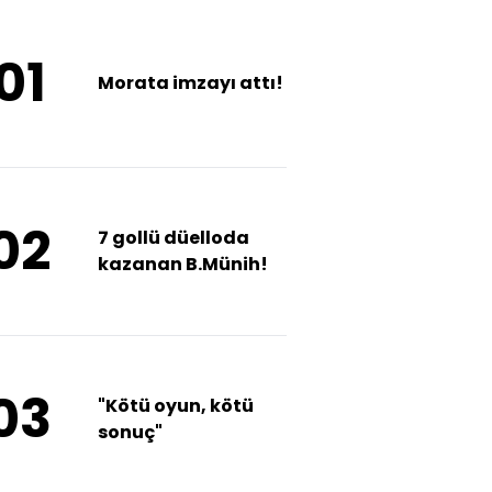
01
Morata imzayı attı!
02
7 gollü düelloda
kazanan B.Münih!
03
"Kötü oyun, kötü
sonuç"