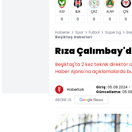
ASF
BJK
ÇRZ
ALNY
ÇFK
0
0
0
0
0
Haberler
Spor
Futbol
Süper Lig
Be
Beşiktaş Haberleri
Rıza Çalımbay'd
Beşiktaş'ta 2 kez teknik direktö
Haber Ajansı'na açıklamalarda bu
Giriş:
05.08.2024 - 
Habertürk
Güncelleme:
05.08
ABONE OL