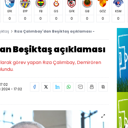
EFK
EYP
FB
GS
GFK
GB
GÖZ
KSM
0
0
0
0
0
0
0
0
şiktaş
Rıza Çalımbay'dan Beşiktaş açıklaması -
an Beşiktaş açıklaması
r olarak görev yapan Rıza Çalımbay, Demirören
lundu.
17:02
.2024 - 17:02