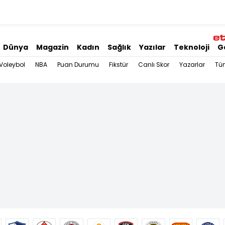
Dünya
Magazin
Kadın
Sağlık
Yazılar
Teknoloji
G
Voleybol
NBA
Puan Durumu
Fikstür
Canlı Skor
Yazarlar
Tü