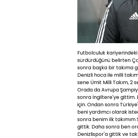
Futbolculuk kariyerindeki 
sürdürdüğünü belirten Ça
sonra başka bir takıma g
Denizli hoca ile milli takı
sene Ümit Milli Takım, 2 s
Orada da Avrupa Şampiyona
sonra İngiltere'ye gittim
için. Ondan sonra Türkiye
beni yardımcı olarak isted
sonra benim ilk takımım S
gittik. Daha sonra ben o
Denizlispor'a gittik ve ta