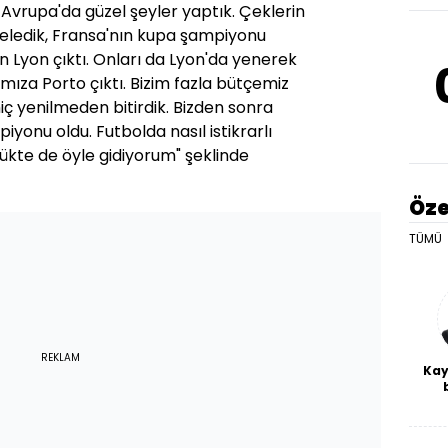
. Avrupa'da güzel şeyler yaptık. Çeklerin
eledik, Fransa'nın kupa şampiyonu
an Lyon çıktı. Onları da Lyon'da yenerek
mıza Porto çıktı. Bizim fazla bütçemiz
ç yenilmeden bitirdik. Bizden sonra
yonu oldu. Futbolda nasıl istikrarlı
lükte de öyle gidiyorum" şeklinde
Öze
TÜMÜ
REKLAM
Kay
De
haf
a