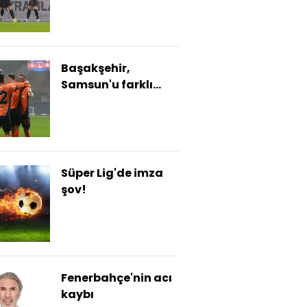
Başakşehir,
Samsun'u farklı
geçti!
Süper Lig'de imza
şov!
Fenerbahçe'nin acı
kaybı