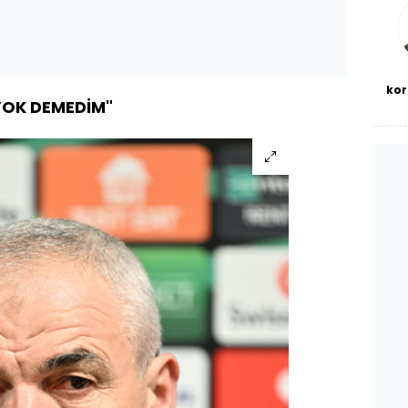
bl
kor
YOK DEMEDİM"