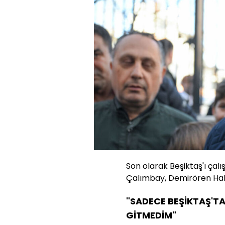
Son olarak Beşiktaş'ı çalı
Çalımbay, Demirören Hab
"SADECE BEŞİKTAŞ'T
GİTMEDİM"