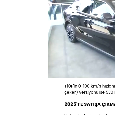
Yüklendi
:
22.50%
Sesi
Aç
T10F'in 0-100 km/s hızla
çeker) versiyonu ise 530
2025'TE SATIŞA ÇIKM