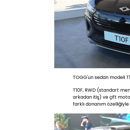
TOGG'un sedan modeli T1
T10F, RWD (standart menz
arkadan itiş) ve çift moto
farklı donanım özelliğiyl