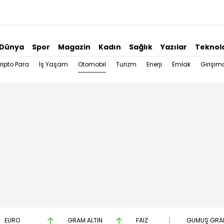
Dünya
Spor
Magazin
Kadın
Sağlık
Yazılar
Teknolo
Otomobil
ripto Para
İş Yaşam
Turizm
Enerji
Emlak
Girişimc
EURO
GRAM ALTIN
FAİZ
GÜMÜŞ GRA