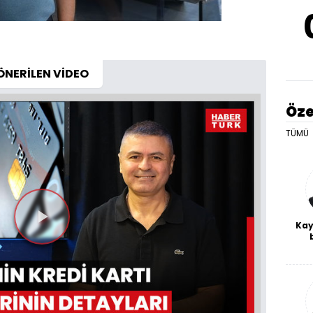
ÖNERİLEN VİDEO
Öze
TÜMÜ
Kay
Videoyu
De
Oynat
haf
a
bl