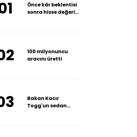
01
Önce kâr beklentisi
sonra hisse değeri
düştü
02
100 milyonuncu
aracını üretti
03
Bakan Kacır
Togg'un sedan
modelini test etti