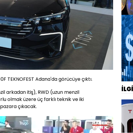
0F TEKNOFEST Adana'da görücüye çıktı.
İLG
il arkadan itiş), RWD (uzun menzil
rlu olmak üzere üç farklı teknik ve iki
e pazara çıkacak.