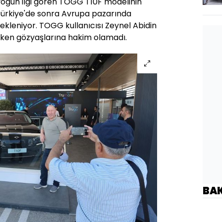
oğun ilgi gören TOGG T10F modelinin
 Türkiye'de sonra Avrupa pazarında
bekleniyor. TOGG kullanıcısı Zeynel Abidin
ırken gözyaşlarına hakim olamadı.
BA