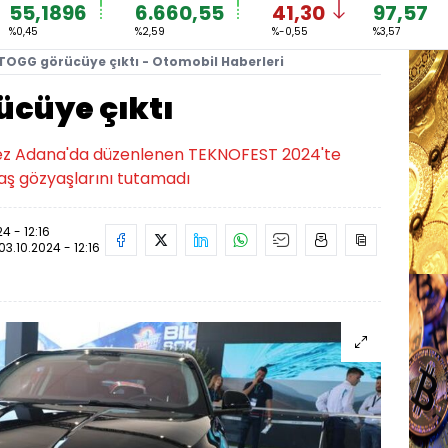
55,1896
6.660,55
41,30
97,57
%0,45
%2,59
%-0,55
%3,57
TOGG görücüye çıktı - Otomobil Haberleri
cüye çıktı
kez Adana'da düzenlenen TEKNOFEST 2024'te
daş gözyaşlarını tutamadı
4 - 12:16
03.10.2024 - 12:16