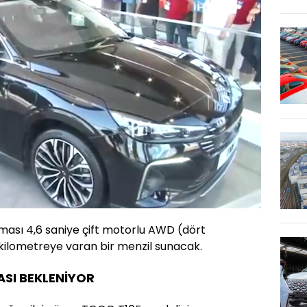
Oynatma
720
Hızı
nması 4,6 saniye çift motorlu AWD (dört
 kilometreye varan bir menzil sunacak.
ASI BEKLENİYOR