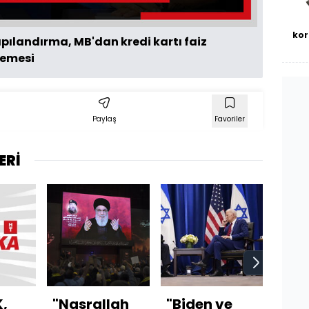
kor
pılandırma, MB'dan kredi kartı faiz
lemesi
Paylaş
Favoriler
ERİ
,
"Nasrallah
"Biden ve
İran