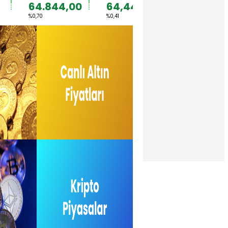
64.844,00
64,4492
1,1567
%0,70
%0,41
%0,36