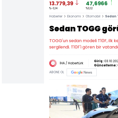
13.779,39
47,6966
%-0,14
%0,12
Haberler
Ekonomi
Otomobil
Sedan 
Sedan TOGG görü
TOGG'un sedan modeli T10F, ilk 
sergilendi. T10F'i gören bir vatan
Giriş:
03.10.202
İHA / Habertürk
Güncelleme:
ABONE OL