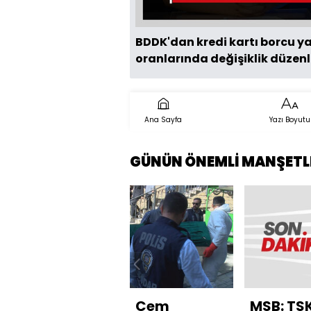
BDDK'dan kredi kartı borcu ya
oranlarında değişiklik düzen
Ana Sayfa
Yazı Boyutu
GÜNÜN ÖNEMLİ MANŞETL
Cem
MSB: TSK