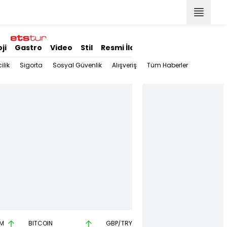
ji
Gastro
Video
Stil
Resmi İlanlar
ilik
Sigorta
Sosyal Güvenlik
Alışveriş
Tüm Haberler
M
BITCOIN
GBP/TRY
EUR/USD