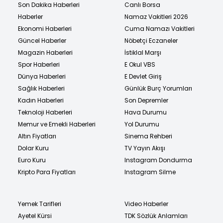
Son Dakika Haberleri
Canlı Borsa
Haberler
Namaz Vakitleri 2026
Ekonomi Haberleri
Cuma Namazı Vakitleri
Güncel Haberler
Nöbetçi Eczaneler
Magazin Haberleri
İstiklal Marşı
Spor Haberleri
E Okul VBS
Dünya Haberleri
E Devlet Giriş
Sağlık Haberleri
Günlük Burç Yorumları
Kadın Haberleri
Son Depremler
Teknoloji Haberleri
Hava Durumu
Memur ve Emekli Haberleri
Yol Durumu
Altın Fiyatları
Sinema Rehberi
Dolar Kuru
TV Yayın Akışı
Euro Kuru
Instagram Dondurma
Kripto Para Fiyatları
Instagram Silme
Yemek Tarifleri
Video Haberler
Ayetel Kürsi
TDK Sözlük Anlamları