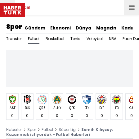
Canlı
Spor
Gündem
Ekonomi
Dünya
Magazin
Kadın
Futbol
Transfer
Basketbol
Tenis
Voleybol
NBA
Puan Du
ASF
BJK
ÇRZ
ALNY
ÇFK
EFK
EYP
FB
GS
0
0
0
0
0
0
0
0
0
Haberler
Spor
Futbol
Süper Lig
Semih Kılıçsoy:
Kazanmak istiyorduk - Futbol Haberleri