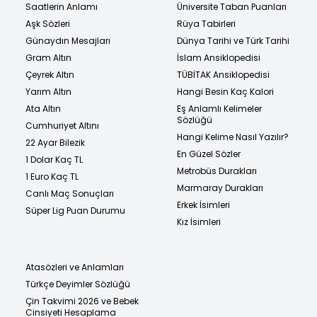
Saatlerin Anlamı
Üniversite Taban Puanları
Aşk Sözleri
Rüya Tabirleri
Günaydın Mesajları
Dünya Tarihi ve Türk Tarihi
Gram Altın
İslam Ansiklopedisi
Çeyrek Altın
TÜBİTAK Ansiklopedisi
Yarım Altın
Hangi Besin Kaç Kalori
Ata Altın
Eş Anlamlı Kelimeler
Sözlüğü
Cumhuriyet Altını
Hangi Kelime Nasıl Yazılır?
22 Ayar Bilezik
En Güzel Sözler
1 Dolar Kaç TL
Metrobüs Durakları
1 Euro Kaç TL
Marmaray Durakları
Canlı Maç Sonuçları
Erkek İsimleri
Süper Lig Puan Durumu
Kız İsimleri
Atasözleri ve Anlamları
Türkçe Deyimler Sözlüğü
Çin Takvimi 2026 ve Bebek
Cinsiyeti Hesaplama