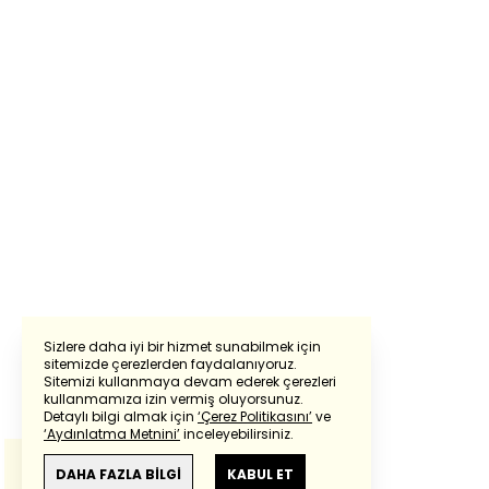
Sizlere daha iyi bir hizmet sunabilmek için
sitemizde çerezlerden faydalanıyoruz.
Sitemizi kullanmaya devam ederek çerezleri
Powered by
Translate
kullanmamıza izin vermiş oluyorsunuz.
Detaylı bilgi almak için
‘Çerez Politikasını’
ve
‘Aydınlatma Metnini’
inceleyebilirsiniz.
Bu çeviride
Google Translete
kullanılmıştır.
Anlam ve çeviri hatalarından
haberturk.com
DAHA FAZLA BİLGİ
KABUL ET