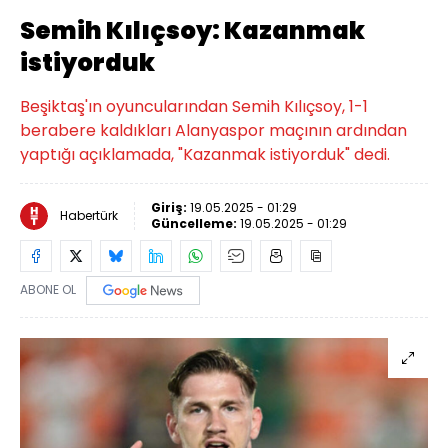
Semih Kılıçsoy: Kazanmak
istiyorduk
Beşiktaş'ın oyuncularından Semih Kılıçsoy, 1-1
berabere kaldıkları Alanyaspor maçının ardından
yaptığı açıklamada, "Kazanmak istiyorduk" dedi.
Giriş:
19.05.2025 - 01:29
Habertürk
Güncelleme:
19.05.2025 - 01:29
ABONE OL