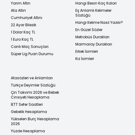
Yarım Altın
Hangi Besin Kaç Kalori
Ata Altın
Eş Anlamlı Kelimeler
Sözlüğü
Cumhuriyet Altını
Hangi Kelime Nasıl Yazılır?
22 Ayar Bilezik
En Güzel Sözler
1 Dolar Kaç TL
Metrobüs Durakları
1 Euro Kaç TL
Marmaray Durakları
Canlı Maç Sonuçları
Erkek İsimleri
Süper Lig Puan Durumu
Kız İsimleri
Atasözleri ve Anlamları
Türkçe Deyimler Sözlüğü
Çin Takvimi 2026 ve Bebek
Cinsiyeti Hesaplama
İETT Sefer Saatleri
Gebelik Hesaplama
Yükselen Burç Hesaplama
2026
Yüzde Hesaplama