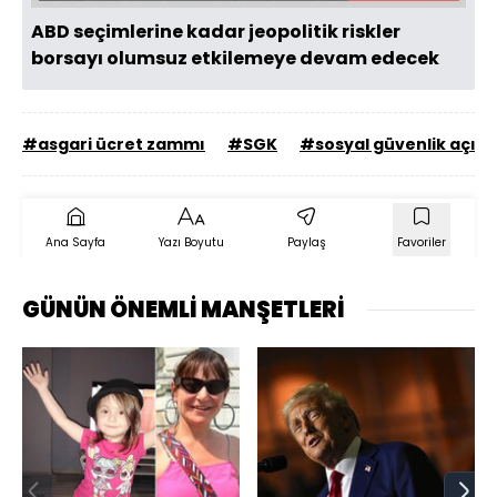
ABD seçimlerine kadar jeopolitik riskler
borsayı olumsuz etkilemeye devam edecek
#asgari ücret zammı
#SGK
#sosyal güvenlik açığı
Ana Sayfa
Yazı Boyutu
Paylaş
Favoriler
GÜNÜN ÖNEMLİ MANŞETLERİ