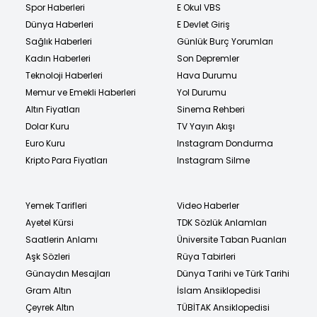
Spor Haberleri
E Okul VBS
Dünya Haberleri
E Devlet Giriş
Sağlık Haberleri
Günlük Burç Yorumları
Kadın Haberleri
Son Depremler
Teknoloji Haberleri
Hava Durumu
Memur ve Emekli Haberleri
Yol Durumu
Altın Fiyatları
Sinema Rehberi
Dolar Kuru
TV Yayın Akışı
Euro Kuru
Instagram Dondurma
Kripto Para Fiyatları
Instagram Silme
Yemek Tarifleri
Video Haberler
Ayetel Kürsi
TDK Sözlük Anlamları
Saatlerin Anlamı
Üniversite Taban Puanları
Aşk Sözleri
Rüya Tabirleri
Günaydın Mesajları
Dünya Tarihi ve Türk Tarihi
Gram Altın
İslam Ansiklopedisi
Çeyrek Altın
TÜBİTAK Ansiklopedisi