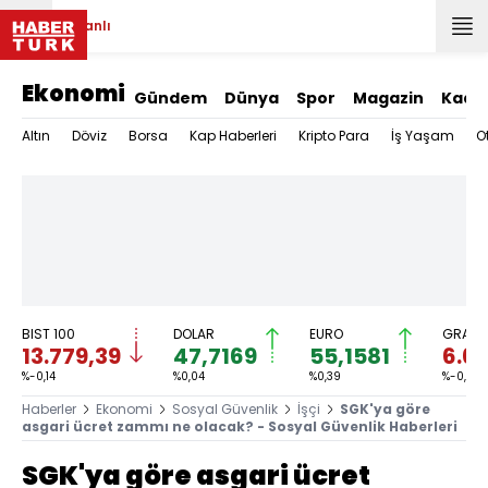
Canlı
Ekonomi
Gündem
Dünya
Spor
Magazin
Kadı
Altın
Döviz
Borsa
Kap Haberleri
Kripto Para
İş Yaşam
O
BIST 100
DOLAR
EURO
GRAM A
13.779,39
47,7169
55,1581
6.6
%-0,14
%0,04
%0,39
%-0,37
Haberler
Ekonomi
Sosyal Güvenlik
İşçi
SGK'ya göre
asgari ücret zammı ne olacak? - Sosyal Güvenlik Haberleri
SGK'ya göre asgari ücret