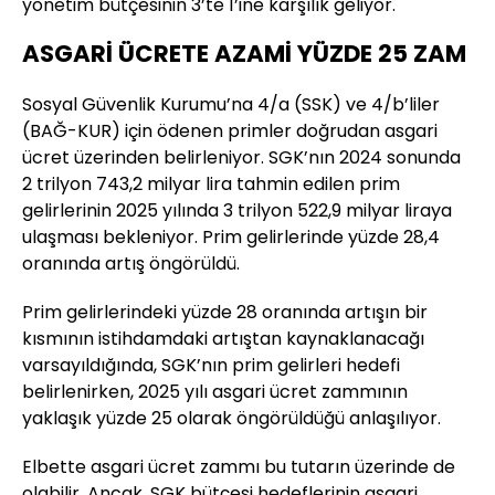
yönetim bütçesinin 3’te 1’ine karşılık geliyor.
ASGARİ ÜCRETE AZAMİ YÜZDE 25 ZAM
Sosyal Güvenlik Kurumu’na 4/a (SSK) ve 4/b’liler
(BAĞ-KUR) için ödenen primler doğrudan asgari
ücret üzerinden belirleniyor. SGK’nın 2024 sonunda
2 trilyon 743,2 milyar lira tahmin edilen prim
gelirlerinin 2025 yılında 3 trilyon 522,9 milyar liraya
ulaşması bekleniyor. Prim gelirlerinde yüzde 28,4
oranında artış öngörüldü.
Prim gelirlerindeki yüzde 28 oranında artışın bir
kısmının istihdamdaki artıştan kaynaklanacağı
varsayıldığında, SGK’nın prim gelirleri hedefi
belirlenirken, 2025 yılı asgari ücret zammının
yaklaşık yüzde 25 olarak öngörüldüğü anlaşılıyor.
Elbette asgari ücret zammı bu tutarın üzerinde de
olabilir. Ancak, SGK bütçesi hedeflerinin asgari