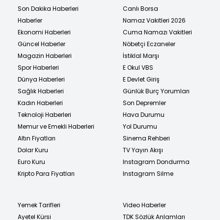
Son Dakika Haberleri
Canlı Borsa
Haberler
Namaz Vakitleri 2026
Ekonomi Haberleri
Cuma Namazı Vakitleri
Güncel Haberler
Nöbetçi Eczaneler
Magazin Haberleri
İstiklal Marşı
Spor Haberleri
E Okul VBS
Dünya Haberleri
E Devlet Giriş
Sağlık Haberleri
Günlük Burç Yorumları
Kadın Haberleri
Son Depremler
Teknoloji Haberleri
Hava Durumu
Memur ve Emekli Haberleri
Yol Durumu
Altın Fiyatları
Sinema Rehberi
Dolar Kuru
TV Yayın Akışı
Euro Kuru
Instagram Dondurma
Kripto Para Fiyatları
Instagram Silme
Yemek Tarifleri
Video Haberler
Ayetel Kürsi
TDK Sözlük Anlamları