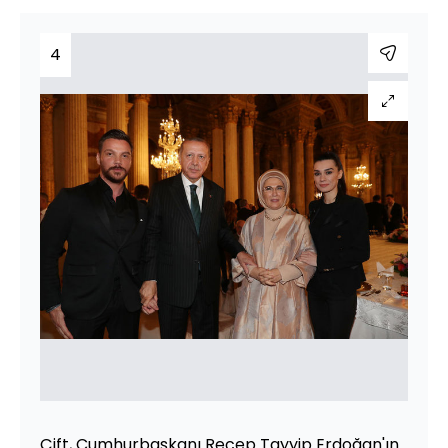
4
Çift, Cumhurbaşkanı Recep Tayyip Erdoğan'ın