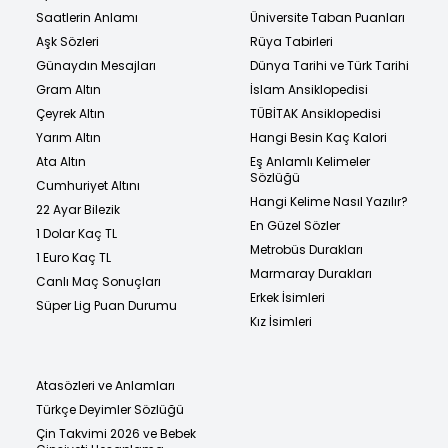
Saatlerin Anlamı
Üniversite Taban Puanları
Aşk Sözleri
Rüya Tabirleri
Günaydın Mesajları
Dünya Tarihi ve Türk Tarihi
Gram Altın
İslam Ansiklopedisi
Çeyrek Altın
TÜBİTAK Ansiklopedisi
Yarım Altın
Hangi Besin Kaç Kalori
Ata Altın
Eş Anlamlı Kelimeler
Sözlüğü
Cumhuriyet Altını
Hangi Kelime Nasıl Yazılır?
22 Ayar Bilezik
En Güzel Sözler
1 Dolar Kaç TL
Metrobüs Durakları
1 Euro Kaç TL
Marmaray Durakları
Canlı Maç Sonuçları
Erkek İsimleri
Süper Lig Puan Durumu
Kız İsimleri
Atasözleri ve Anlamları
Türkçe Deyimler Sözlüğü
Çin Takvimi 2026 ve Bebek