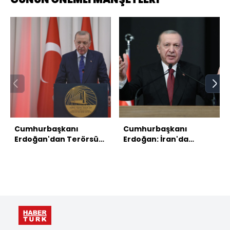
Cumhurbaşkanı
Cumhurbaşkanı
Erdoğan'dan Terörsüz
Erdoğan: İran'da
Türkiye mesajı:
çatışma herkese
Başaracağız,
kaybettirir
hedefimize ulaşacağız