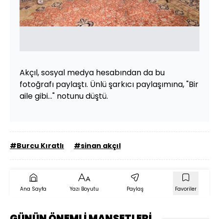
Akçıl, sosyal medya hesabından da bu
fotoğrafı paylaştı. Ünlü şarkıcı paylaşımına, "Bir
aile gibi..." notunu düştü.
#Burcu Kıratlı
#sinan akçıl
Ana Sayfa
Yazı Boyutu
Paylaş
Favoriler
GÜNÜN ÖNEMLİ MANŞETLERİ