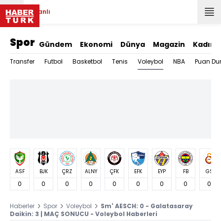
Canlı
Spor
Gündem
Ekonomi
Dünya
Magazin
Kadın
Voleybol
Transfer
Futbol
Basketbol
Tenis
NBA
Puan Du
ASF
BJK
ÇRZ
ALNY
ÇFK
EFK
EYP
FB
GS
0
0
0
0
0
0
0
0
0
Haberler
Spor
Voleybol
Sm' AESCH: 0 - Galatasaray
Daikin: 3 | MAÇ SONUCU - Voleybol Haberleri