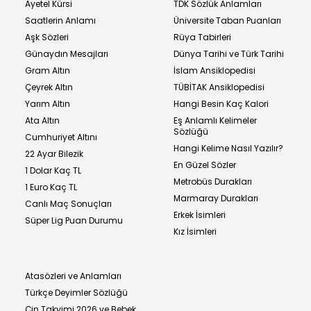
Ayetel Kürsi
TDK Sözlük Anlamları
Saatlerin Anlamı
Üniversite Taban Puanları
Aşk Sözleri
Rüya Tabirleri
Günaydın Mesajları
Dünya Tarihi ve Türk Tarihi
Gram Altın
İslam Ansiklopedisi
Çeyrek Altın
TÜBİTAK Ansiklopedisi
Yarım Altın
Hangi Besin Kaç Kalori
Ata Altın
Eş Anlamlı Kelimeler
Sözlüğü
Cumhuriyet Altını
Hangi Kelime Nasıl Yazılır?
22 Ayar Bilezik
En Güzel Sözler
1 Dolar Kaç TL
Metrobüs Durakları
1 Euro Kaç TL
Marmaray Durakları
Canlı Maç Sonuçları
Erkek İsimleri
Süper Lig Puan Durumu
Kız İsimleri
Atasözleri ve Anlamları
Türkçe Deyimler Sözlüğü
Çin Takvimi 2026 ve Bebek