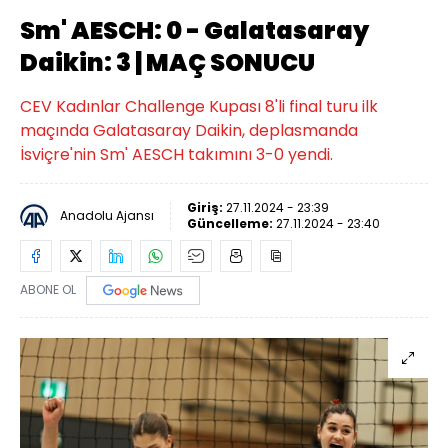
Sm' AESCH: 0 - Galatasaray
Daikin: 3 | MAÇ SONUCU
CEV Kadınlar Challenge Kupası 8'li final turu ilk
maçında Galatasaray Daikin, deplasmanda
İsviçre'nin Sm' AESCH takımını 3-0 yendi.
Giriş:
27.11.2024 - 23:39
Anadolu Ajansı
Güncelleme:
27.11.2024 - 23:40
ABONE OL