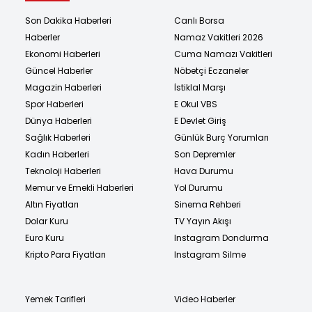
Son Dakika Haberleri
Canlı Borsa
Haberler
Namaz Vakitleri 2026
Ekonomi Haberleri
Cuma Namazı Vakitleri
Güncel Haberler
Nöbetçi Eczaneler
Magazin Haberleri
İstiklal Marşı
Spor Haberleri
E Okul VBS
Dünya Haberleri
E Devlet Giriş
Sağlık Haberleri
Günlük Burç Yorumları
Kadın Haberleri
Son Depremler
Teknoloji Haberleri
Hava Durumu
Memur ve Emekli Haberleri
Yol Durumu
Altın Fiyatları
Sinema Rehberi
Dolar Kuru
TV Yayın Akışı
Euro Kuru
Instagram Dondurma
Kripto Para Fiyatları
Instagram Silme
Yemek Tarifleri
Video Haberler