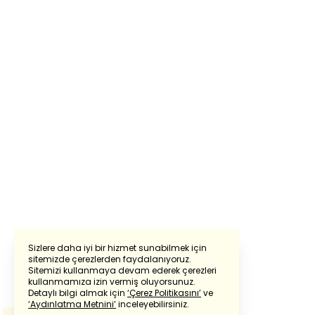
Sizlere daha iyi bir hizmet sunabilmek için
sitemizde çerezlerden faydalanıyoruz.
Sitemizi kullanmaya devam ederek çerezleri
Powered by
Translate
kullanmamıza izin vermiş oluyorsunuz.
Detaylı bilgi almak için
‘Çerez Politikasını’
ve
‘Aydınlatma Metnini’
inceleyebilirsiniz.