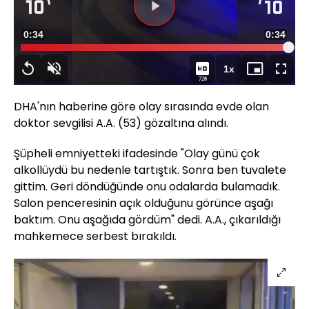
Videoyu
Süre
0:34
Toplam
0:34
Oynat
Yüklendi
:
100.00%
Süre
1x
Yeniden
Sesi
Oynatma
Mini
Tam
720
Oynat
Aç
Hızı
oynatıcı
Ekran
DHA'nın haberine göre olay sırasında evde olan
doktor sevgilisi A.A. (53) gözaltına alındı.
Şüpheli emniyetteki ifadesinde "Olay günü çok
alkollüydü bu nedenle tartıştık. Sonra ben tuvalete
gittim. Geri döndüğünde onu odalarda bulamadık.
Salon penceresinin açık olduğunu görünce aşağı
baktım. Onu aşağıda gördüm" dedi. A.A., çıkarıldığı
mahkemece serbest bırakıldı.