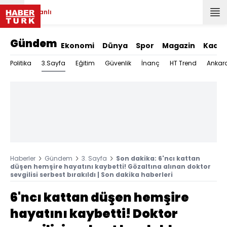
Canlı
Gündem
Ekonomi
Dünya
Spor
Magazin
Kadın
3.Sayfa
Politika
Eğitim
Güvenlik
İnanç
HT Trend
Ankar
Haberler
Gündem
3. Sayfa
Son dakika: 6'ncı kattan
düşen hemşire hayatını kaybetti! Gözaltına alınan doktor
sevgilisi serbest bırakıldı | Son dakika haberleri
6'ncı kattan düşen hemşire
hayatını kaybetti! Doktor