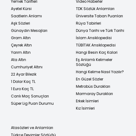
Yemek Tarifleri
Video Haberler
Ayetel Kürsi
TDK Sözlük Anlamları
Saatlerin Anlamı
Üniversite Taban Puanları
Aşk Sözleri
Rüya Tabirleri
Günaydın Mesajları
Dünya Tarihi ve Türk Tarihi
Gram Altın
İslam Ansiklopedisi
Çeyrek Altın
TÜBİTAK Ansiklopedisi
Yarım Altın
Hangi Besin Kaç Kalori
Ata Altın
Eş Anlamlı Kelimeler
Sözlüğü
Cumhuriyet Altını
Hangi Kelime Nasıl Yazılır?
22 Ayar Bilezik
En Güzel Sözler
1 Dolar Kaç TL
Metrobüs Durakları
1 Euro Kaç TL
Marmaray Durakları
Canlı Maç Sonuçları
Erkek İsimleri
Süper Lig Puan Durumu
Kız İsimleri
Atasözleri ve Anlamları
Türkçe Deyimler Sözlüğü