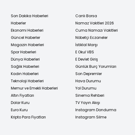
Son Dakika Haberleri
Canlı Borsa
Haberler
Namaz Vakitleri 2026
Ekonomi Haberleri
Cuma Namazı Vakitleri
Güncel Haberler
Nöbetçi Eczaneler
Magazin Haberleri
İstiklal Marşı
Spor Haberleri
E Okul VBS
Dünya Haberleri
E Devlet Giriş
Sağlık Haberleri
Günlük Burç Yorumları
Kadın Haberleri
Son Depremler
Teknoloji Haberleri
Hava Durumu
Memur ve Emekli Haberleri
Yol Durumu
Altın Fiyatları
Sinema Rehberi
Dolar Kuru
TV Yayın Akışı
Euro Kuru
Instagram Dondurma
Kripto Para Fiyatları
Instagram Silme