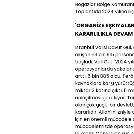
Boğazlar Bölge Komutanı 
Toplantıda 2024 yılına iliş
'ORGANİZE EŞKIYALA
KARARLILIKLA DEVAM 
İstanbul Valisi Davut Gül
oluşan 63 bin 915 persone
başladı. Vali Gül, "2024 y
operasyonlarda yakalanan 
arttı, 6 bin 885 oldu. Ter
kaynaklara karşı yürüttü
miktar 3 katına çıktı, 11 mi
anlaşılması gerekiyor: Tür
olan çok güçlü bir devlet
kararlıdır. Allah'ın izniyl
için en önemli mücadele a
mücadelemizde operasyon
yükseldi. Çökertilen suç ç