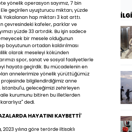
ete yönelik operasyon sayımız, 7 bin
. Ele geçirilen uyuşturucu miktarı, yüzde
İLG
i. Yakalanan hap miktarı 3 kat arttı.
n çevresindeki kafeler, parklar ve
mızı yüzde 33 artırdık. Bu işin sadece
ülemeyecek bir mesele olduğunun
lep boyutunun ortadan kaldırılması
alilik olarak meseleyi kökünden
rımızı spor, sanat ve sosyal faaliyetlerle
eyi hayata geçirdik. Bu mücadelenin en
olan annelerimize yönelik yürüttüğümüz
e projesinde bilgilendirdiğimiz anne
k. İstanbul'u, geleceğimizi zehirleyen
aile kurumunu bitiren bu illetlerden
rarlıyız" dedi.
AZALARDA HAYATINI KAYBETTİ'
 2023 yılına göre terörde iltisaklı