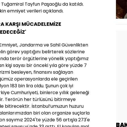
Tuğamiral Tayfun Paşaoğlu da katıldı.
kin emniyet verileri açıklandı.
RA KARŞI MÜCADELEMİZE
EDECEĞİZ'
, Emniyet, Jandarma ve Sahil Güvenlikten
lin görev yaptığını belirterek sözlerine
ılında terör örgütlerine yönelik yaptığımız
kişi sayısı bir önceki yıla göre yüzde 7
örizmi besleyen, finansını sağlayan
ğümüz operasyonlarda ele geçirilen
lyon 183 bin lira oldu. Şunun çok iyi
kiye Cumhuriyeti, binlerce yıllık geleneği
tir. Terörün her türlüsünü bitirmeye
e de bitirecektir. İstanbul’umuzun huzuru
lanlarımızdan biri olan organize suçlarla
 sayımız 2024'te yüzde 56 artışla 273'e
BA
etesi sayısı yüzde 33 arttı. El konulan mal