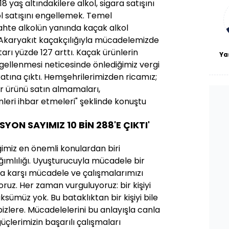
8 yaş altındakilere alkol, sigara satışını
bl
l satışını engellemek. Temel
ahte alkolün yanında kaçak alkol
Akaryakıt kaçakçılığıyla mücadelemizde
ktarı yüzde 127 arttı. Kaçak ürünlerin
Ya
gellenmesi neticesinde önlediğimiz vergi
katına çıktı. Hemşehrilerimizden ricamız;
ir ürünü satın almamaları,
leri ihbar etmeleri" şeklinde konuştu
ON SAYIMIZ 10 BİN 288'E ÇIKTI'
ğimiz en önemli konulardan biri
mlılığı. Uyuşturucuyla mücadele bir
aya karşı mücadele ve çalışmalarımızı
oruz. Her zaman vurguluyoruz: bir kişiyi
sümüz yok. Bu bataklıktan bir kişiyi bile
bizlere. Mücadelelerini bu anlayışla canla
üçlerimizin başarılı çalışmaları