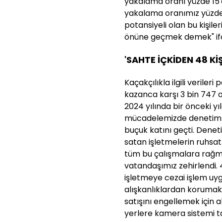
yakalama oranı yüzde 15'd
yakalama oranımız yüzde 
potansiyeli olan bu kişil
önüne geçmek demek" ifad
'SAHTE İÇKİDEN 48 Kİ
Kaçakçılıkla ilgili verileri
kazanca karşı 3 bin 747
2024 yılında bir önceki y
mücadelemizde denetimleri
buçuk katını geçti. Dene
satan işletmelerin ruhsatla
tüm bu çalışmalara rağme
vatandaşımız zehirlendi. 
işletmeye cezai işlem uygu
alışkanlıklardan korumak,
satışını engellemek için a
yerlere kamera sistemi t