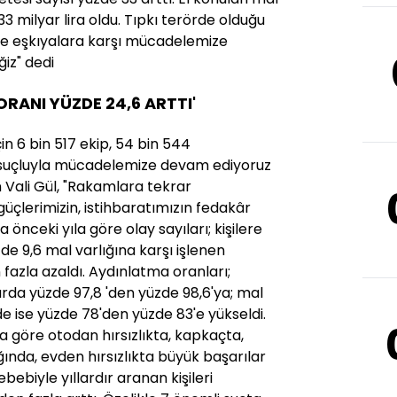
33 milyar lira oldu. Tıpkı terörde olduğu
ize eşkıyalara karşı mücadelemize
iz" dedi
RANI YÜZDE 24,6 ARTTI'
in 6 bin 517 ekip, 54 bin 544
e suçluyla mücadelemize devam ediyoruz
n Vali Gül, "Rakamlara tekrar
çlerimizin, istihbaratımızın fedakâr
 önceki yıla göre olay sayıları; kişilere
de 9,6 mal varlığına karşı işlenen
 fazla azaldı. Aydınlatma oranları;
larda yüzde 97,8 'den yüzde 98,6'ya; mal
de ise yüzde 78'den yüzde 83'e yükseldi.
la göre otodan hırsızlıkta, kapkaçta,
lığında, evden hırsızlıkta büyük başarılar
ebebiyle yıllardır aranan kişileri