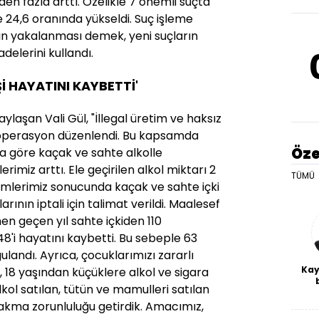
en fazla arttı. Özelikle 7 önemli suçta
24,6 oranında yükseldi. Suç işleme
erin yakalanması demek, yeni suçların
elerini kullandı.
Şİ HAYATINI KAYBETTİ'
 paylaşan Vali Gül, "İllegal üretim ve haksız
 operasyon düzenlendi. Bu kapsamda
Öze
ıla göre kaçak ve sahte alkolle
miz arttı. Ele geçirilen alkol miktarı 2
TÜMÜ
timlerimiz sonucunda kaçak ve sahte içki
rının iptali için talimat verildi. Maalesef
n geçen yıl sahte içkiden 110
48'i hayatını kaybetti. Bu sebeple 63
landı. Ayrıca, çocuklarımızı zararlı
Kay
 18 yaşından küçüklere alkol ve sigara
lkol satılan, tütün ve mamulleri satılan
De
haf
akma zorunluluğu getirdik. Amacımız,
a