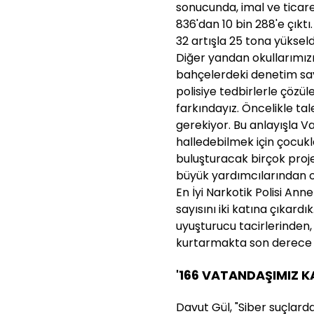
sonucunda, imal ve ticar
836'dan 10 bin 288'e çıktı
32 artışla 25 tona yükseld
Diğer yandan okullarımızı
bahçelerdeki denetim sayı
polisiye tedbirlerle çöz
farkındayız. Öncelikle ta
gerekiyor. Bu anlayışla V
halledebilmek için çocukla
buluşturacak birçok proj
büyük yardımcılarından 
En İyi Narkotik Polisi Ann
sayısını iki katına çıkardı
uyuşturucu tacirlerinden, 
kurtarmakta son derece ka
'166 VATANDAŞIMIZ K
Davut Gül, "Siber suçlarda,