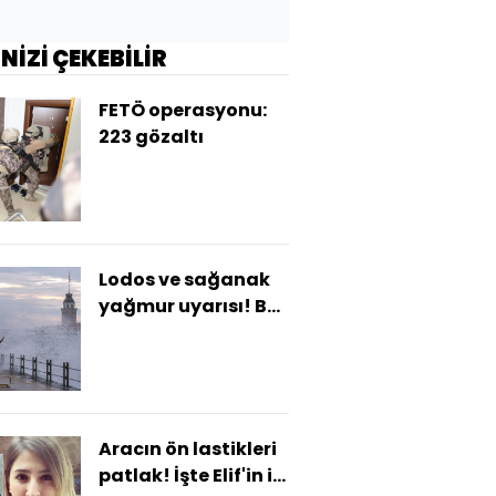
İNİZİ ÇEKEBİLİR
FETÖ operasyonu:
223 gözaltı
Lodos ve sağanak
yağmur uyarısı! Bu
bölgeler dikkat
Aracın ön lastikleri
patlak! İşte Elif'in ilk