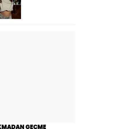
kişinin katili
tutuklandı!
KMADAN GEÇME