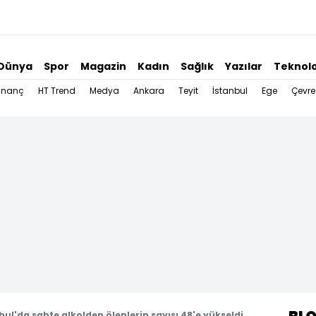
Dünya
Spor
Magazin
Kadın
Sağlık
Yazılar
Teknolo
İnanç
HT Trend
Medya
Ankara
Teyit
İstanbul
Ege
Çevre
bul'da sahte alkolden ölenlerin sayısı 48'e yükseldi