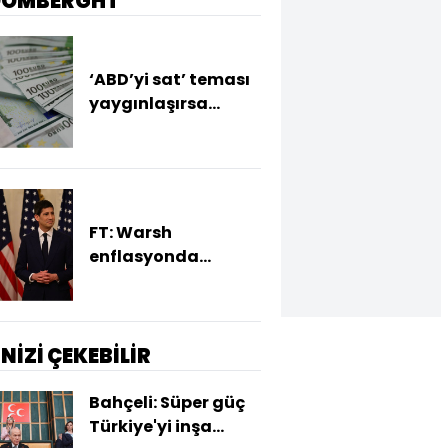
OOMBERGHT
‘ABD’yi sat’ teması
yaygınlaşırsa
euroda değerlenme
bekleniyor
FT: Warsh
enflasyonda
yükseliş sürerse faiz
artırımına hazır
İNİZİ ÇEKEBİLİR
Bahçeli: Süper güç
Türkiye'yi inşa