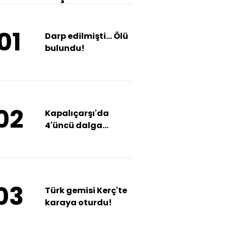
01
Darp edilmişti... Ölü
bulundu!
02
Kapalıçarşı'da
4'üncü dalga
operasyon
03
Türk gemisi Kerç'te
karaya oturdu!