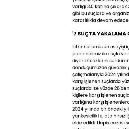
varlığı 3,5 katına çıkarak 
gibi bu suçlara ve organ
kararlılıkla devam edeceğ
'7 SUÇTA YAKALAMA O
İstanbul’umuzun asayişi iç
personelimiz ile suçla v
diyerek sözlerini sürdüre
döndüğümüzde güvenlik gü
çalışmalarıyla 2024 yılında
karşı işlenen suçlarda yüz
suçlarda ise yüzde 28'den
kişilere karşı işlenen suç
varlığına karşı işlenenler
2024 yılında bir önceki yı
yankesicilikte, oto hırsız
elde edildi. Hapis cezası s