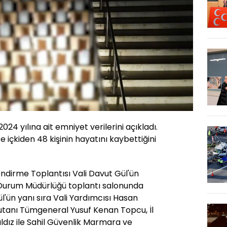
2024 yılına ait emniyet verilerini açıkladı.
te içkiden 48 kişinin hayatını kaybettiğini
ndirme Toplantısı Vali Davut Gül'ün
il Durum Müdürlüğü toplantı salonunda
ül'ün yanı sıra Vali Yardımcısı Hasan
tanı Tümgeneral Yusuf Kenan Topcu, İl
ldız ile Sahil Güvenlik Marmara ve