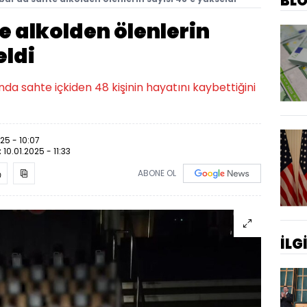
BL
e alkolden ölenlerin
eldi
ında sahte içkiden 48 kişinin hayatını kaybettiğini
025 - 10:07
:
10.01.2025 - 11:33
ABONE OL
İLG