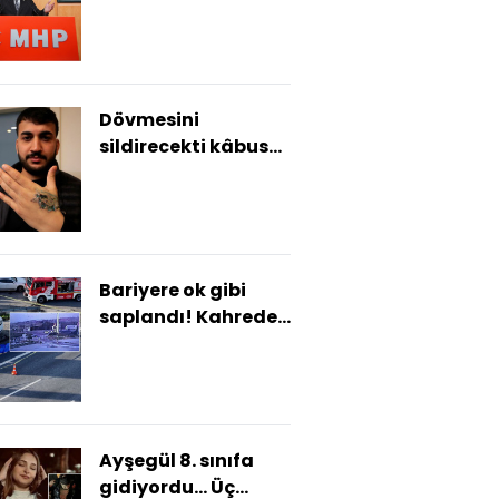
etmeliyiz
Dövmesini
sildirecekti kâbusu
yaşadı!
Bariyere ok gibi
saplandı! Kahreden
kaza kamerada!
Ayşegül 8. sınıfa
gidiyordu... Üç