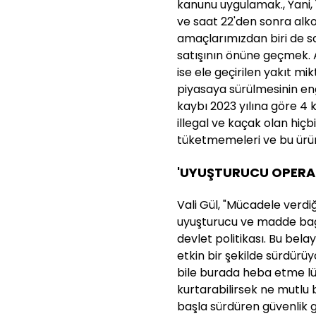
kanunu uygulamak., Yani, 1
ve saat 22'den sonra alko
amaçlarımızdan biri de s
satışının önüne geçmek. 
ise ele geçirilen yakıt mi
piyasaya sürülmesinin en
kaybı 2023 yılına göre 4 
illegal ve kaçak olan hiçb
tüketmemeleri ve bu ürün
'UYUŞTURUCU OPERASY
Vali Gül, "Mücadele verdi
uyuşturucu ve madde bağı
devlet politikası. Bu bel
etkin bir şekilde sürdürüy
bile burada heba etme lük
kurtarabilirsek ne mutlu 
başla sürdüren güvenlik g