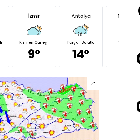
İzmir
Antalya
Trabzon
i
Kısmen Güneşli
Parçalı Bulutlu
Yağmurlu
9°
14°
13°