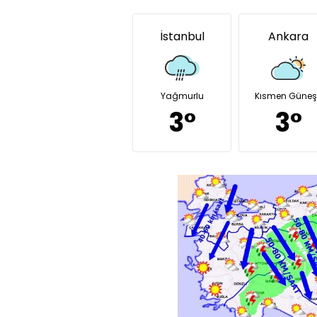
İstanbul
Ankara
Yağmurlu
Kısmen Güneşl
3°
3°