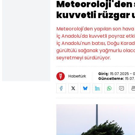
Meteoroloji'de
kuvvetli rüzgar 
Meteoroloji'den yapılan son hav
İç Anadolu'da kuvvetli poyraz etki
İç Anadolu'nun batısı, Doğu Kara
gürültülü sağanak yağmurlu olaca
seyretmeyi sürdürüyor.
Giriş:
15.07.2025 - 
Habertürk
Güncelleme:
15.07