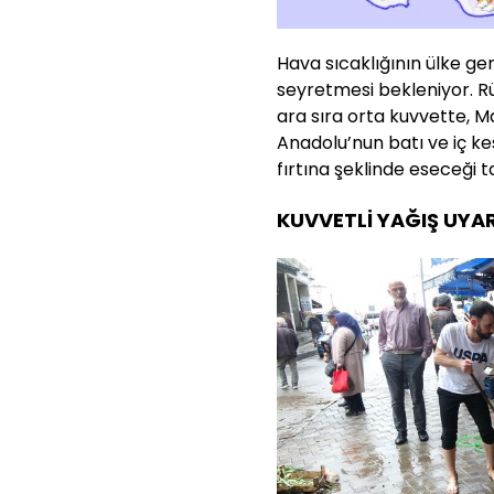
Hava sıcaklığının ülke g
seyretmesi bekleniyor. Rü
ara sıra orta kuvvette, M
Anadolu’nun batı ve iç kes
fırtına şeklinde eseceği t
KUVVETLİ YAĞIŞ UYAR