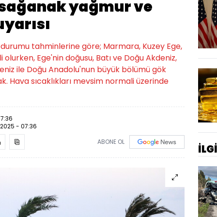
n sağanak yağmur ve
uyarısı
a durumu tahminlerine göre; Marmara, Kuzey Ege,
li olurken, Ege'nin doğusu, Batı ve Doğu Akdeniz,
deniz ile Doğu Anadolu'nun büyük bölümü gök
k. Hava sıcaklıkları mevsim normali üzerinde
07:36
.2025 - 07:36
ABONE OL
İLG