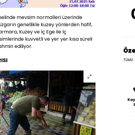
enelinde mevsim normalleri üzerinde
zgarın genellikle kuzey yönlerden hafif,
armara, Kuzey ve İç Ege ile İç
imlerinde kuvvetli ve yer yer kısa süreli
ahmin ediliyor.
Öze
ISI
TÜMÜ
Kay
De
haf
a
bl