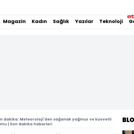
Magazin
Kadın
Sağlık
Yazılar
Teknoloji
G
BL
n dakika: Meteoroloji'den sağanak yağmur ve kuvvetli
mu | Son dakika haberleri