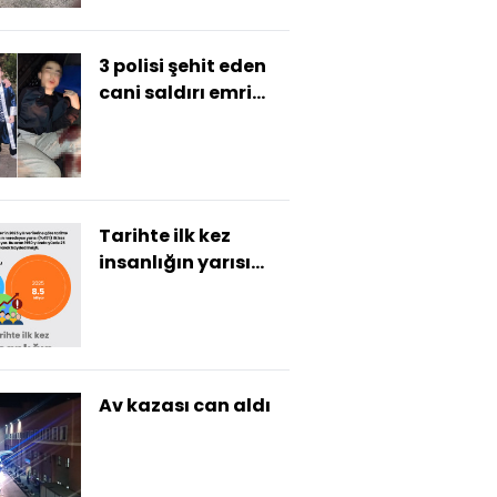
3 polisi şehit eden
cani saldırı emri
almış! İstenen ceza
belli oldu!
Tarihte ilk kez
insanlığın yarısı
şehirlerde yaşıyor
Av kazası can aldı