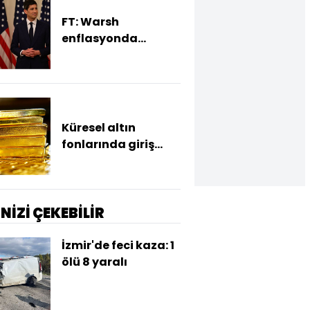
FT: Warsh
enflasyonda
yükseliş sürerse faiz
artırımına hazır
Küresel altın
fonlarında giriş
sezonu
İNİZİ ÇEKEBİLİR
İzmir'de feci kaza: 1
ölü 8 yaralı