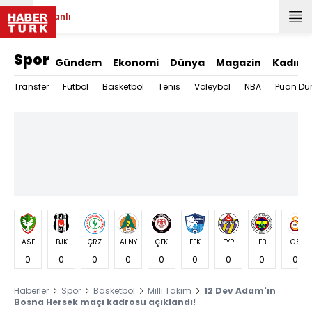
Canlı
Spor
Gündem
Ekonomi
Dünya
Magazin
Kadın
Basketbol
Transfer
Futbol
Tenis
Voleybol
NBA
Puan Du
ASF
BJK
ÇRZ
ALNY
ÇFK
EFK
EYP
FB
GS
0
0
0
0
0
0
0
0
0
Haberler
Spor
Basketbol
Milli Takım
12 Dev Adam'ın
Bosna Hersek maçı kadrosu açıklandı!