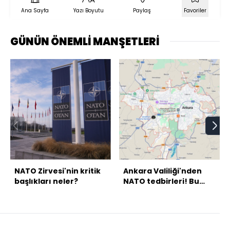
Ana Sayfa
Yazı Boyutu
Paylaş
Favoriler
GÜNÜN ÖNEMLİ MANŞETLERİ
NATO Zirvesi'nin kritik
Ankara Valiliği'nden
başlıkları neler?
NATO tedbirleri! Bu
yollar kapalı