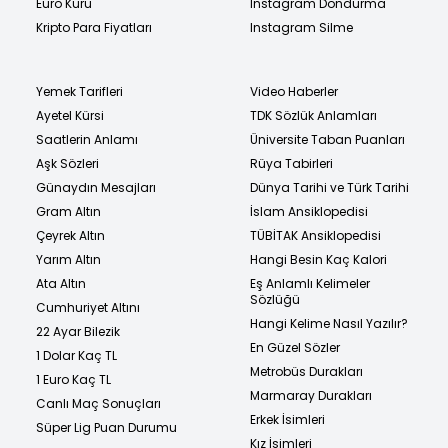
Euro Kuru
Instagram Dondurma
Kripto Para Fiyatları
Instagram Silme
Yemek Tarifleri
Video Haberler
Ayetel Kürsi
TDK Sözlük Anlamları
Saatlerin Anlamı
Üniversite Taban Puanları
Aşk Sözleri
Rüya Tabirleri
Günaydın Mesajları
Dünya Tarihi ve Türk Tarihi
Gram Altın
İslam Ansiklopedisi
Çeyrek Altın
TÜBİTAK Ansiklopedisi
Yarım Altın
Hangi Besin Kaç Kalori
Ata Altın
Eş Anlamlı Kelimeler
Sözlüğü
Cumhuriyet Altını
Hangi Kelime Nasıl Yazılır?
22 Ayar Bilezik
En Güzel Sözler
1 Dolar Kaç TL
Metrobüs Durakları
1 Euro Kaç TL
Marmaray Durakları
Canlı Maç Sonuçları
Erkek İsimleri
Süper Lig Puan Durumu
Kız İsimleri