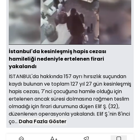
Yüklendi
:
70.86%
Sesi
Oynatma
Aç
Hızı
İstanbul'da kesinleşmiş hapis cezası
hamileliği nedeniyle ertelenen firari
yakalandı
İSTANBUL'da hakkında 157 ayrı hırsızlık suçundan
kaydı bulunan ve toplam 127 yıl 27 gün kesinleşmiş
hapis cezası, 7'nci çocuğuna hamile olduğu için
ertelenen ancak süresi dolmasına rağmen teslim
olmadığı için firari durumuna düşen Elif Ş. (32),
düzenlenen operasyonla yakalandı. Elif Ş.'nin 8'inci
ço...
Daha Fazla Göster