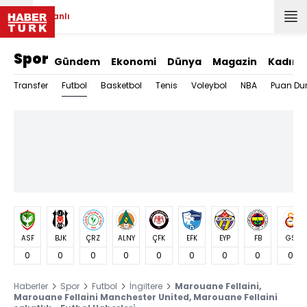
Canlı
Spor
Gündem
Ekonomi
Dünya
Magazin
Kadın
Futbol
Transfer
Basketbol
Tenis
Voleybol
NBA
Puan Du
ASF
BJK
ÇRZ
ALNY
ÇFK
EFK
EYP
FB
GS
0
0
0
0
0
0
0
0
0
Haberler
Spor
Futbol
İngiltere
Marouane Fellaini,
Marouane Fellaini Manchester United, Marouane Fellaini