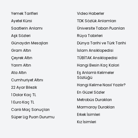
Yemek Tarifleri
Video Haberler
Ayetel Kürsi
TDK Sözlük Anlamları
Saatlerin Anlamı
Üniversite Taban Puanları
Aşk Sözleri
Rüya Tabirleri
Günaydın Mesajları
Dünya Tarihi ve Türk Tarihi
Gram Altın
İslam Ansiklopedisi
Çeyrek Altın
TÜBİTAK Ansiklopedisi
Yarım Altın
Hangi Besin Kaç Kalori
Ata Altın
Eş Anlamlı Kelimeler
Sözlüğü
Cumhuriyet Altını
Hangi Kelime Nasıl Yazılır?
22 Ayar Bilezik
En Güzel Sözler
1 Dolar Kaç TL
Metrobüs Durakları
1 Euro Kaç TL
Marmaray Durakları
Canlı Maç Sonuçları
Erkek İsimleri
Süper Lig Puan Durumu
Kız İsimleri