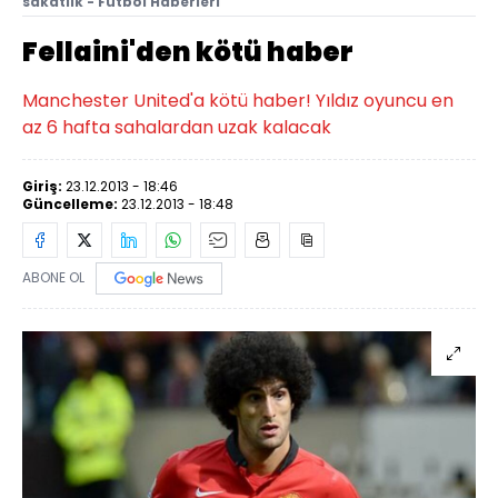
sakatlık - Futbol Haberleri
Fellaini'den kötü haber
Manchester United'a kötü haber! Yıldız oyuncu en
az 6 hafta sahalardan uzak kalacak
Giriş:
23.12.2013 - 18:46
Güncelleme:
23.12.2013 - 18:48
ABONE OL