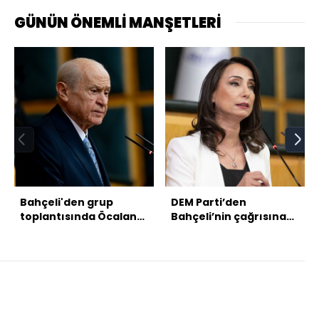
GÜNÜN ÖNEMLİ MANŞETLERİ
Bahçeli'den grup
DEM Parti’den
toplantısında Öcalan
Bahçeli’nin çağrısına
için "umut hakkı" çıkışı
ilk yanıt