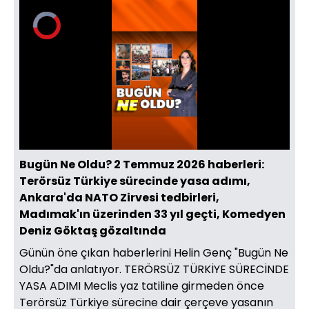
Video
Oynatıcısı
yükleniyor.
Yüklendi
:
0%
Sesi
Oynatma
Aç
Hızı
Bugün Ne Oldu? 2 Temmuz 2026 haberleri:
Terörsüz Türkiye sürecinde yasa adımı,
Ankara'da NATO Zirvesi tedbirleri,
Madımak'ın üzerinden 33 yıl geçti, Komedyen
Deniz Göktaş gözaltında
Günün öne çıkan haberlerini Helin Genç "Bugün Ne
Oldu?"da anlatıyor. TERÖRSÜZ TÜRKİYE SÜRECİNDE
YASA ADIMI Meclis yaz tatiline girmeden önce
Terörsüz Türkiye sürecine dair çerçeve yasanın