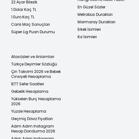
22 Ayar Bilezik
En Güzel Sözler
1 Dolar Kaç TL
Metrobüs Durakları
1 Euro Kaç TL
Marmaray Durakları
Canlı Maç Sonuçları
Erkek İsimleri
Süper Lig Puan Durumu
Kız İsimleri
Atasözleri ve Anlamları
Türkçe Deyimler Sözlüğü
Çin Takvimi 2026 ve Bebek
Cinsiyeti Hesaplama
İETT Sefer Saatleri
Gebelik Hesaplama
Yükselen Burç Hesaplama
2026
Yüzde Hesaplama
Geçmiş Döviz Fiyatları
Adım Adım Instagram
Hesap Dondurma 2026
Adım Adım Instagram