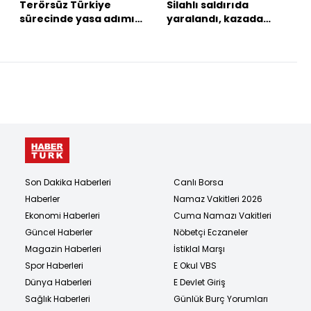
Terörsüz Türkiye
Silahlı saldırıda
sürecinde yasa adımı:
yaralandı, kazada
“Yasal düzenleme
öldü!
büyük ölçüde hazır”
Son Dakika Haberleri
Canlı Borsa
Haberler
Namaz Vakitleri 2026
Ekonomi Haberleri
Cuma Namazı Vakitleri
Güncel Haberler
Nöbetçi Eczaneler
Magazin Haberleri
İstiklal Marşı
Spor Haberleri
E Okul VBS
Dünya Haberleri
E Devlet Giriş
Sağlık Haberleri
Günlük Burç Yorumları