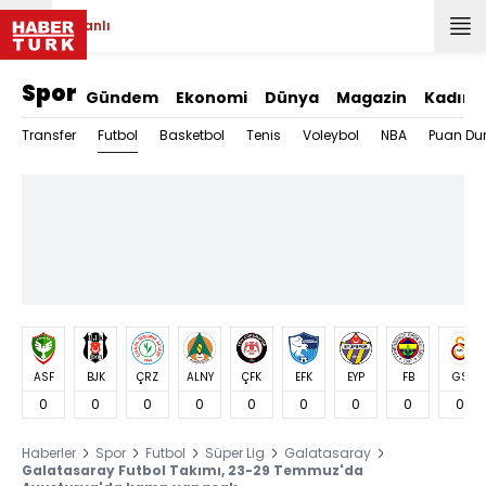
Canlı
Spor
Gündem
Ekonomi
Dünya
Magazin
Kadın
Futbol
Transfer
Basketbol
Tenis
Voleybol
NBA
Puan Du
ASF
BJK
ÇRZ
ALNY
ÇFK
EFK
EYP
FB
GS
0
0
0
0
0
0
0
0
0
Haberler
Spor
Futbol
Süper Lig
Galatasaray
Galatasaray Futbol Takımı, 23-29 Temmuz'da