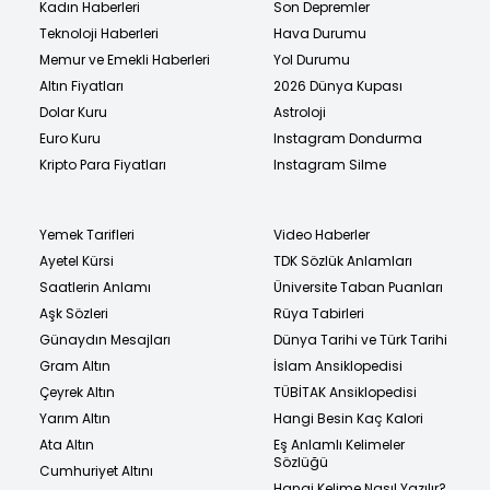
Kadın Haberleri
Son Depremler
Teknoloji Haberleri
Hava Durumu
Memur ve Emekli Haberleri
Yol Durumu
Altın Fiyatları
2026 Dünya Kupası
Dolar Kuru
Astroloji
Euro Kuru
Instagram Dondurma
Kripto Para Fiyatları
Instagram Silme
Yemek Tarifleri
Video Haberler
Ayetel Kürsi
TDK Sözlük Anlamları
Saatlerin Anlamı
Üniversite Taban Puanları
Aşk Sözleri
Rüya Tabirleri
Günaydın Mesajları
Dünya Tarihi ve Türk Tarihi
Gram Altın
İslam Ansiklopedisi
Çeyrek Altın
TÜBİTAK Ansiklopedisi
Yarım Altın
Hangi Besin Kaç Kalori
Ata Altın
Eş Anlamlı Kelimeler
Sözlüğü
Cumhuriyet Altını
Hangi Kelime Nasıl Yazılır?