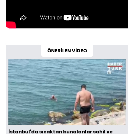
ÖNERİLEN VİDEO
Yüklendi
:
12.81%
Sesi
Oynatma
Aç
Hızı
İstanbul'da sıcaktan bunalanlar sahil ve