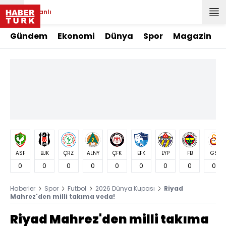
Canlı
Gündem
Ekonomi
Dünya
Spor
Magazin
ASF
BJK
ÇRZ
ALNY
ÇFK
EFK
EYP
FB
GS
0
0
0
0
0
0
0
0
0
Haberler
Spor
Futbol
2026 Dünya Kupası
Riyad
Mahrez'den milli takıma veda!
Riyad Mahrez'den milli takıma