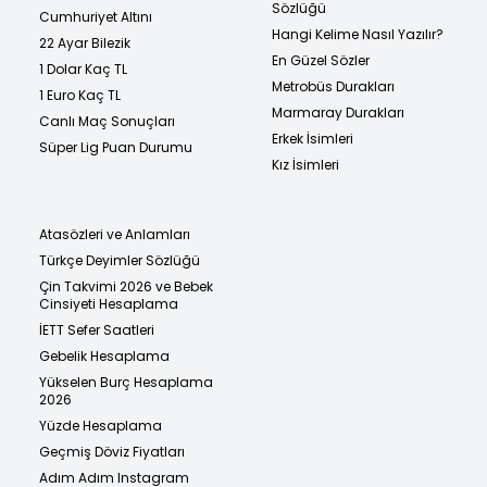
Sözlüğü
Cumhuriyet Altını
Hangi Kelime Nasıl Yazılır?
22 Ayar Bilezik
En Güzel Sözler
1 Dolar Kaç TL
Metrobüs Durakları
1 Euro Kaç TL
Marmaray Durakları
Canlı Maç Sonuçları
Erkek İsimleri
Süper Lig Puan Durumu
Kız İsimleri
Atasözleri ve Anlamları
Türkçe Deyimler Sözlüğü
Çin Takvimi 2026 ve Bebek
Cinsiyeti Hesaplama
İETT Sefer Saatleri
Gebelik Hesaplama
Yükselen Burç Hesaplama
2026
Yüzde Hesaplama
Geçmiş Döviz Fiyatları
Adım Adım Instagram