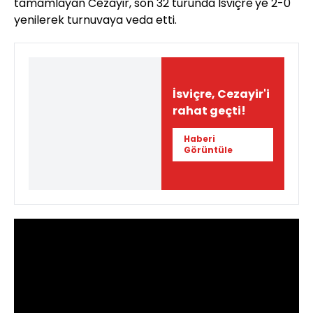
tamamlayan Cezayir, son 32 turunda İsviçre'ye 2-0
yenilerek turnuvaya veda etti.
İsviçre, Cezayir'i
rahat geçti!
Haberi
Görüntüle