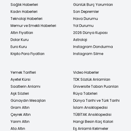
Sağlık Haberleri
Günlük Burç Yorumları
Kadın Haberleri
Son Depremler
Teknoloji Haberleri
Hava Durumu
Memur ve Emekli Haberleri
Yol Durumu
Altın Fiyatları
2026 Dünya Kupası
Dolar Kuru
Astroloji
Euro Kuru
Instagram Dondurma
Kripto Para Fiyatları
Instagram Silme
Yemek Tarifleri
Video Haberler
Ayetel Kürsi
TDK Sözlük Anlamları
Saatlerin Anlamı
Üniversite Taban Puanları
Aşk Sözleri
Rüya Tabirleri
Günaydın Mesajları
Dünya Tarihi ve Türk Tarihi
Gram Altın
İslam Ansiklopedisi
Çeyrek Altın
TÜBİTAK Ansiklopedisi
Yarım Altın
Hangi Besin Kaç Kalori
Ata Altın
Eş Anlamlı Kelimeler