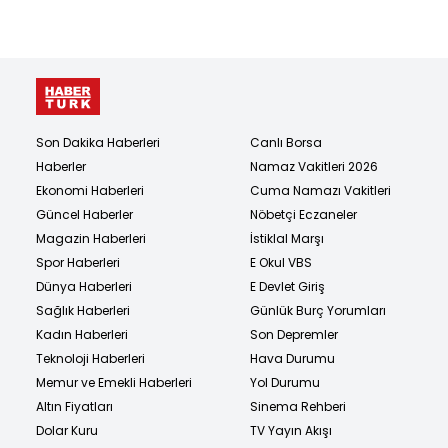
Son Dakika Haberleri
Canlı Borsa
Haberler
Namaz Vakitleri 2026
Ekonomi Haberleri
Cuma Namazı Vakitleri
Güncel Haberler
Nöbetçi Eczaneler
Magazin Haberleri
İstiklal Marşı
Spor Haberleri
E Okul VBS
Dünya Haberleri
E Devlet Giriş
Sağlık Haberleri
Günlük Burç Yorumları
Kadın Haberleri
Son Depremler
Teknoloji Haberleri
Hava Durumu
Memur ve Emekli Haberleri
Yol Durumu
Altın Fiyatları
Sinema Rehberi
Dolar Kuru
TV Yayın Akışı