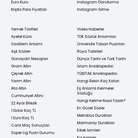
Euro Kuru
Instagram Dondurma
Kripto Para Fiyatları
Instagram Silme
Yemek Tarifleri
Video Haberler
Ayetel Kürsi
TDK Sözlük Anlamları
Saatlerin Anlamı
Üniversite Taban Puanları
Aşk Sözleri
Rüya Tabirleri
Günaydın Mesajları
Dünya Tarihi ve Türk Tarihi
Gram Altın
İslam Ansiklopedisi
Çeyrek Altın
TÜBİTAK Ansiklopedisi
Yarım Altın
Hangi Besin Kaç Kalori
Ata Altın
Eş Anlamlı Kelimeler
Sözlüğü
Cumhuriyet Altını
Hangi Kelime Nasıl Yazılır?
22 Ayar Bilezik
En Güzel Sözler
1 Dolar Kaç TL
Metrobüs Durakları
1 Euro Kaç TL
Marmaray Durakları
Canlı Maç Sonuçları
Erkek İsimleri
Süper Lig Puan Durumu
Kız İsimleri