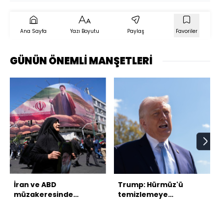
Ana Sayfa
Yazı Boyutu
Paylaş
Favoriler
GÜNÜN ÖNEMLİ MANŞETLERİ
İran ve ABD
Trump: Hürmüz'ü
müzakeresinde
temizlemeye
masada neler var?
başlıyoruz