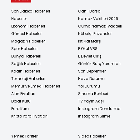
Son Dakika Haberleri
Canlı Borsa
Haberler
Namaz Vakitleri 2026
Ekonomi Haberleri
Cuma Namazı Vakitleri
Güncel Haberler
Nöbetçi Eczaneler
Magazin Haberleri
İstiklal Marşı
Spor Haberleri
E Okul VBS
Dünya Haberleri
E Devlet Giriş
Sağlık Haberleri
Günlük Burç Yorumları
Kadın Haberleri
Son Depremler
Teknoloji Haberleri
Hava Durumu
Memur ve Emekli Haberleri
Yol Durumu
Altın Fiyatları
Sinema Rehberi
Dolar Kuru
TV Yayın Akışı
Euro Kuru
Instagram Dondurma
Kripto Para Fiyatları
Instagram Silme
Yemek Tarifleri
Video Haberler