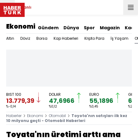
Canlı
Ekonomi
Gündem
Dünya
Spor
Magazin
Kadı
O
Altın
Döviz
Borsa
Kap Haberleri
Kripto Para
İş Yaşam
BIST 100
DOLAR
EURO
GRAM
13.779,39
47,6966
55,1896
6.
%-0,14
%0,12
%0,45
%2,59
Haberler
Ekonomi
Otomobil
Toyota'nın satışları ilk kez
10 milyonu geçti - Otomobil Haberleri
Toyata'nın üretimi arttı ama