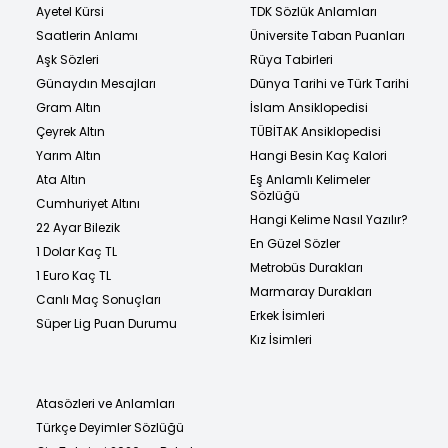
Ayetel Kürsi
TDK Sözlük Anlamları
Saatlerin Anlamı
Üniversite Taban Puanları
Aşk Sözleri
Rüya Tabirleri
Günaydın Mesajları
Dünya Tarihi ve Türk Tarihi
Gram Altın
İslam Ansiklopedisi
Çeyrek Altın
TÜBİTAK Ansiklopedisi
Yarım Altın
Hangi Besin Kaç Kalori
Ata Altın
Eş Anlamlı Kelimeler
Sözlüğü
Cumhuriyet Altını
Hangi Kelime Nasıl Yazılır?
22 Ayar Bilezik
En Güzel Sözler
1 Dolar Kaç TL
Metrobüs Durakları
1 Euro Kaç TL
Marmaray Durakları
Canlı Maç Sonuçları
Erkek İsimleri
Süper Lig Puan Durumu
Kız İsimleri
Atasözleri ve Anlamları
Türkçe Deyimler Sözlüğü