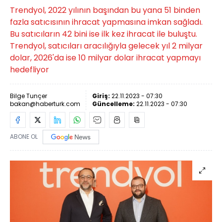
Trendyol, 2022 yılının başından bu yana 51 binden
fazla satıcısının ihracat yapmasına imkan sağladı.
Bu satıcıların 42 bini ise ilk kez ihracat ile buluştu.
Trendyol, satıcıları aracılığıyla gelecek yıl 2 milyar
dolar, 2026'da ise 10 milyar dolar ihracat yapmayı
hedefliyor
Bilge Tunçer
Giriş:
22.11.2023 - 07:30
bakan@haberturk.com
Güncelleme:
22.11.2023 - 07:30
ABONE OL