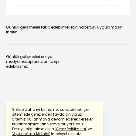
Günlük gelişmeleri takip edebilmek için habertürk uygulamasını
indirin
Günlük gelişmeleri sosyal
medya hesaplarından takip
edebilirsiniz.
Sizlere daha iyi bir hizmet sunabilmek için
sitemizde çerezlerden faydalanıyoruz.
Sitemizi kullanmaya devam ederek çerezleri
Powered by
Translate
kullanmamıza izin vermiş oluyorsunuz.
Detaylı bilgi almak için
‘Çerez Politikasını’
ve
‘Aydınlatma Metnini’
inceleyebilirsiniz.