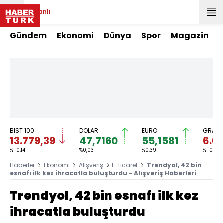
Canlı
Gündem
Ekonomi
Dünya
Spor
Magazin
BIST 100
DOLAR
EURO
GRAM 
13.779,39
47,7160
55,1581
6.6
%-0,14
%0,03
%0,39
%-0,49
Haberler
Ekonomi
Alışveriş
E-ticaret
Trendyol, 42 bin
esnafı ilk kez ihracatla buluşturdu - Alışveriş Haberleri
Trendyol, 42 bin esnafı ilk kez
ihracatla buluşturdu