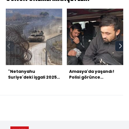
"Netanyahu
Amasya'da yaşandı!
Suriye'deki işgali 2025
Polisi görünce
sonuna kadar
kaçmaya çalıştı!
sürdürecek" iddiası