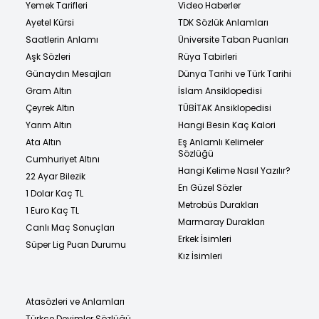
Yemek Tarifleri
Video Haberler
Ayetel Kürsi
TDK Sözlük Anlamları
Saatlerin Anlamı
Üniversite Taban Puanları
Aşk Sözleri
Rüya Tabirleri
Günaydın Mesajları
Dünya Tarihi ve Türk Tarihi
Gram Altın
İslam Ansiklopedisi
Çeyrek Altın
TÜBİTAK Ansiklopedisi
Yarım Altın
Hangi Besin Kaç Kalori
Ata Altın
Eş Anlamlı Kelimeler
Sözlüğü
Cumhuriyet Altını
Hangi Kelime Nasıl Yazılır?
22 Ayar Bilezik
En Güzel Sözler
1 Dolar Kaç TL
Metrobüs Durakları
1 Euro Kaç TL
Marmaray Durakları
Canlı Maç Sonuçları
Erkek İsimleri
Süper Lig Puan Durumu
Kız İsimleri
Atasözleri ve Anlamları
Türkçe Deyimler Sözlüğü