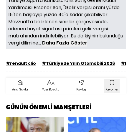
Türkiye Sigorta Bankasürans Satış Genel Müdür
Yardımcısı Ersener San, "Gelir vergisi oranı yüzde
15'ten başlayıp yüzde 40'a kadar çıkabiliyor.
Mevzuatta belirlenen sınırlar çerçevesinde,
ödenen hayat sigortası primleri gelir vergisi
matrahından indirilebiliyor. Bu da kişinin bulunduğu
vergi dilimine...
Daha Fazla Göster
#renault clio
#Türkiyede Yılın Otomobili 2026
#hab
Ana Sayfa
Yazı Boyutu
Paylaş
Favoriler
GÜNÜN ÖNEMLİ MANŞETLERİ