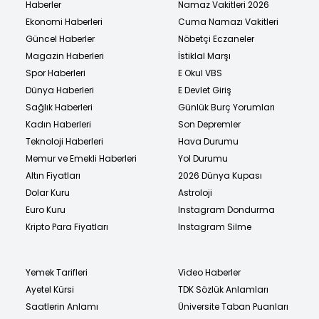
Haberler
Namaz Vakitleri 2026
Ekonomi Haberleri
Cuma Namazı Vakitleri
Güncel Haberler
Nöbetçi Eczaneler
Magazin Haberleri
İstiklal Marşı
Spor Haberleri
E Okul VBS
Dünya Haberleri
E Devlet Giriş
Sağlık Haberleri
Günlük Burç Yorumları
Kadın Haberleri
Son Depremler
Teknoloji Haberleri
Hava Durumu
Memur ve Emekli Haberleri
Yol Durumu
Altın Fiyatları
2026 Dünya Kupası
Dolar Kuru
Astroloji
Euro Kuru
Instagram Dondurma
Kripto Para Fiyatları
Instagram Silme
Yemek Tarifleri
Video Haberler
Ayetel Kürsi
TDK Sözlük Anlamları
Saatlerin Anlamı
Üniversite Taban Puanları