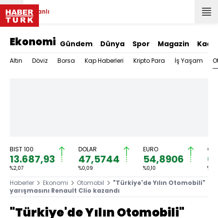
Canlı
Ekonomi
Gündem
Dünya
Spor
Magazin
Kadı
O
Altın
Döviz
Borsa
Kap Haberleri
Kripto Para
İş Yaşam
BIST 100
DOLAR
EURO
GRA
13.687,93
47,5744
54,8906
6.
%2,07
%0,09
%0,10
%0,
Haberler
Ekonomi
Otomobil
"Türkiye'de Yılın Otomobili"
yarışmasını Renault Clio kazandı
"Türkiye'de Yılın Otomobili"