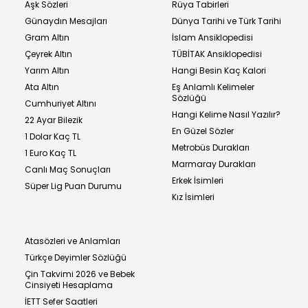
Aşk Sözleri
Rüya Tabirleri
Günaydın Mesajları
Dünya Tarihi ve Türk Tarihi
Gram Altın
İslam Ansiklopedisi
Çeyrek Altın
TÜBİTAK Ansiklopedisi
Yarım Altın
Hangi Besin Kaç Kalori
Ata Altın
Eş Anlamlı Kelimeler
Sözlüğü
Cumhuriyet Altını
Hangi Kelime Nasıl Yazılır?
22 Ayar Bilezik
En Güzel Sözler
1 Dolar Kaç TL
Metrobüs Durakları
1 Euro Kaç TL
Marmaray Durakları
Canlı Maç Sonuçları
Erkek İsimleri
Süper Lig Puan Durumu
Kız İsimleri
Atasözleri ve Anlamları
Türkçe Deyimler Sözlüğü
Çin Takvimi 2026 ve Bebek
Cinsiyeti Hesaplama
İETT Sefer Saatleri