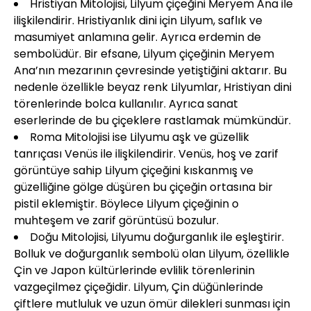
Hristiyan Mitolojisi, Lilyum çiçeğini Meryem Ana ile
ilişkilendirir. Hristiyanlık dini için Lilyum, saflık ve
masumiyet anlamına gelir. Ayrıca erdemin de
sembolüdür. Bir efsane, Lilyum çiçeğinin Meryem
Ana’nın mezarının çevresinde yetiştiğini aktarır. Bu
nedenle özellikle beyaz renk Lilyumlar, Hristiyan dini
törenlerinde bolca kullanılır. Ayrıca sanat
eserlerinde de bu çiçeklere rastlamak mümkündür.
Roma Mitolojisi ise Lilyumu aşk ve güzellik
tanrıçası Venüs ile ilişkilendirir. Venüs, hoş ve zarif
görüntüye sahip Lilyum çiçeğini kıskanmış ve
güzelliğine gölge düşüren bu çiçeğin ortasına bir
pistil eklemiştir. Böylece Lilyum çiçeğinin o
muhteşem ve zarif görüntüsü bozulur.
Doğu Mitolojisi, Lilyumu doğurganlık ile eşleştirir.
Bolluk ve doğurganlık sembolü olan Lilyum, özellikle
Çin ve Japon kültürlerinde evlilik törenlerinin
vazgeçilmez çiçeğidir. Lilyum, Çin düğünlerinde
çiftlere mutluluk ve uzun ömür dilekleri sunması için