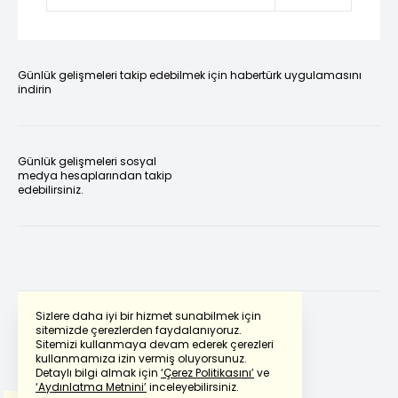
Günlük gelişmeleri takip edebilmek için habertürk uygulamasını
indirin
Günlük gelişmeleri sosyal
medya hesaplarından takip
edebilirsiniz.
Sizlere daha iyi bir hizmet sunabilmek için
sitemizde çerezlerden faydalanıyoruz.
Sitemizi kullanmaya devam ederek çerezleri
Powered by
Translate
kullanmamıza izin vermiş oluyorsunuz.
Detaylı bilgi almak için
‘Çerez Politikasını’
ve
‘Aydınlatma Metnini’
inceleyebilirsiniz.