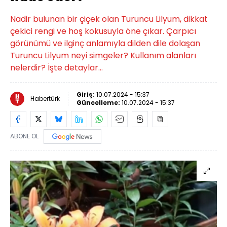
Nadir bulunan bir çiçek olan Turuncu Lilyum, dikkat
çekici rengi ve hoş kokusuyla öne çıkar. Çarpıcı
görünümü ve ilginç anlamıyla dilden dile dolaşan
Turuncu Lilyum neyi simgeler? Kullanım alanları
nelerdir? İşte detaylar…
Giriş:
10.07.2024 - 15:37
Habertürk
Güncelleme:
10.07.2024 - 15:37
ABONE OL