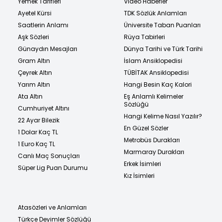
Yemek Tarifleri
Video Haberler
Ayetel Kürsi
TDK Sözlük Anlamları
Saatlerin Anlamı
Üniversite Taban Puanları
Aşk Sözleri
Rüya Tabirleri
Günaydın Mesajları
Dünya Tarihi ve Türk Tarihi
Gram Altın
İslam Ansiklopedisi
Çeyrek Altın
TÜBİTAK Ansiklopedisi
Yarım Altın
Hangi Besin Kaç Kalori
Ata Altın
Eş Anlamlı Kelimeler
Sözlüğü
Cumhuriyet Altını
Hangi Kelime Nasıl Yazılır?
22 Ayar Bilezik
En Güzel Sözler
1 Dolar Kaç TL
Metrobüs Durakları
1 Euro Kaç TL
Marmaray Durakları
Canlı Maç Sonuçları
Erkek İsimleri
Süper Lig Puan Durumu
Kız İsimleri
Atasözleri ve Anlamları
Türkçe Deyimler Sözlüğü