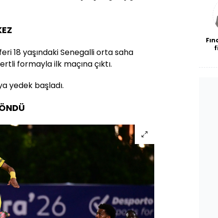
bl
KEZ
Fın
f
eri 18 yaşındaki Senegalli orta saha
ertli formayla ilk maçına çıktı.
a yedek başladı.
DÖNDÜ