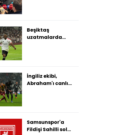
Beşiktaş
uzatmalarda
kazandı!
İngiliz ekibi,
Abraham'ı canlı
izledi
Samsunspor'a
Fildişi Sahilli sol