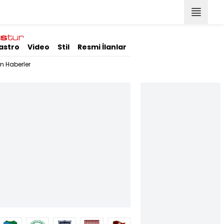
astro
Video
Stil
Resmi İlanlar
m Haberler