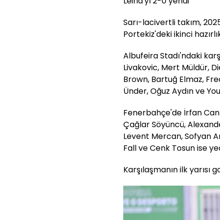
Leiria'yı 2-0 yendi
Sarı-lacivertli takım, 2
Portekiz'deki ikinci hazırl
Albufeira Stadı'ndaki karş
Livakovic, Mert Müldür, 
Brown, Bartuğ Elmaz, Fre
Ünder, Oğuz Aydın ve Youss
Fenerbahçe'de İrfan Can 
Çağlar Söyüncü, Alexander
Levent Mercan, Sofyan A
Fall ve Cenk Tosun ise y
Karşılaşmanın ilk yarısı go