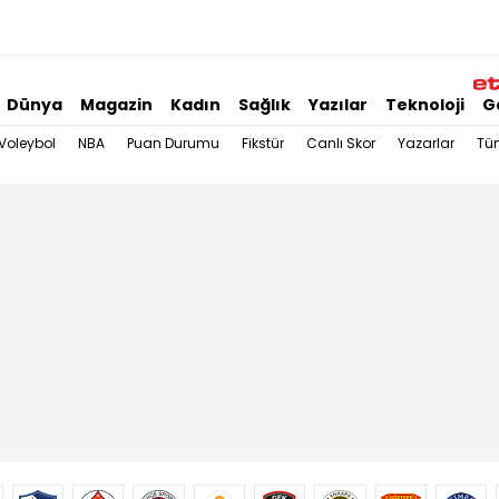
Dünya
Magazin
Kadın
Sağlık
Yazılar
Teknoloji
G
Voleybol
NBA
Puan Durumu
Fikstür
Canlı Skor
Yazarlar
Tü