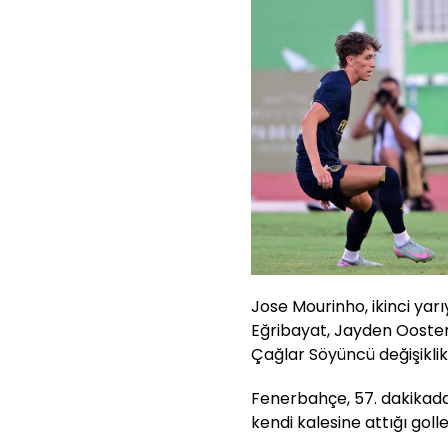
Jose Mourinho, ikinci yar
Eğribayat, Jayden Ooste
Çağlar Söyüncü değişiklikl
Fenerbahçe, 57. dakikada
kendi kalesine attığı golle