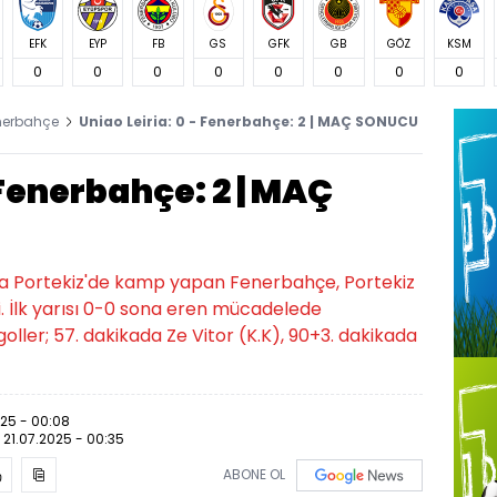
EFK
EYP
FB
GS
GFK
GB
GÖZ
KSM
0
0
0
0
0
0
0
0
nerbahçe
Uniao Leiria: 0 - Fenerbahçe: 2 | MAÇ SONUCU
 Fenerbahçe: 2 | MAÇ
da Portekiz'de kamp yapan Fenerbahçe, Portekiz
ndi. İlk yarısı 0-0 sona eren mücadelede
oller; 57. dakikada Ze Vitor (K.K), 90+3. dakikada
025 - 00:08
:
21.07.2025 - 00:35
ABONE OL