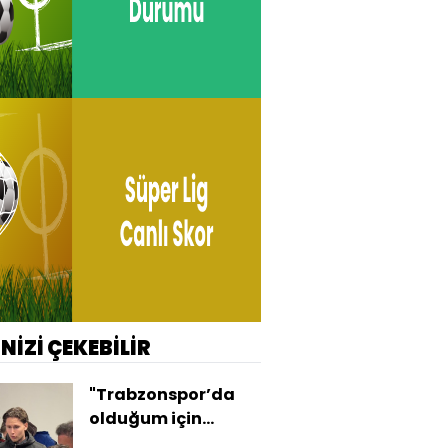
İNİZİ ÇEKEBİLİR
"Trabzonspor’da
olduğum için
mutluyum"