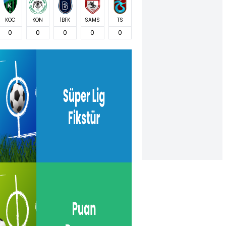
KOC
KON
İBFK
SAMS
TS
0
0
0
0
0