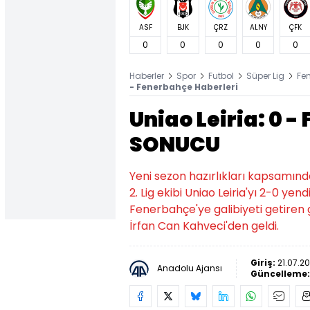
ASF
BJK
ÇRZ
ALNY
ÇFK
0
0
0
0
0
Haberler
Spor
Futbol
Süper Lig
Fe
- Fenerbahçe Haberleri
Uniao Leiria: 0 -
SONUCU
Yeni sezon hazırlıkları kapsamın
2. Lig ekibi Uniao Leiria'yı 2-0 ye
Fenerbahçe'ye galibiyeti getiren g
İrfan Can Kahveci'den geldi.
Giriş:
21.07.2
Anadolu Ajansı
Güncelleme