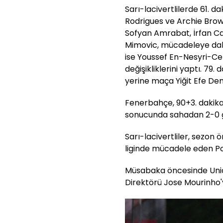
Sarı-lacivertlilerde 61. 
Rodrigues ve Archie Brow
Sofyan Amrabat, İrfan Ca
Mimovic, mücadeleye dahil 
ise Youssef En-Nesyri-C
değişikliklerini yaptı. 79
yerine maça Yiğit Efe Demi
Fenerbahçe, 90+3. dakika
sonucunda sahadan 2-0 ga
Sarı-lacivertliler, sezon ö
liginde mücadele eden Por
Müsabaka öncesinde Unia
Direktörü Jose Mourinho'