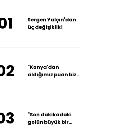
01
Sergen Yalçın'dan
üç değişiklik!
02
"Konya'dan
aldığımız puan bize
moral oldu"
03
"Son dakikadaki
golün büyük bir
anlamı yok"