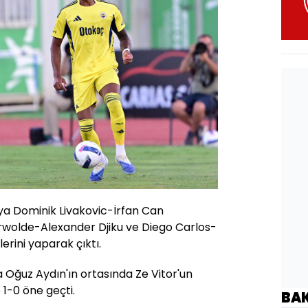
ıya Dominik Livakovic-İrfan Can
rwolde-Alexander Djiku ve Diego Carlos-
erini yaparak çıktı.
 Oğuz Aydın'ın ortasında Ze Vitor'un
 1-0 öne geçti.
BA