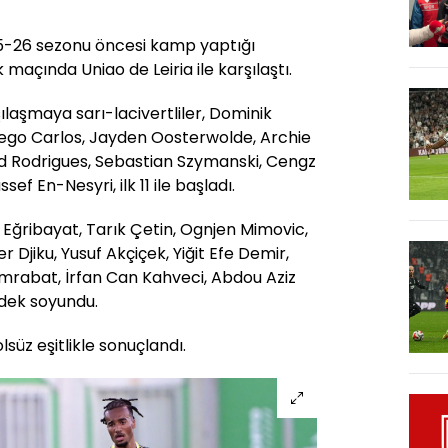
025-26 sezonu öncesi kamp yaptığı
ık maçında Uniao de Leiria ile karşılaştı.
ılaşmaya sarı-lacivertliler, Dominik
Diego Carlos, Jayden Oosterwolde, Archie
d Rodrigues, Sebastian Szymanski, Cengz
ef En-Nesyri, ilk 11 ile başladı.
Eğribayat, Tarık Çetin, Ognjen Mimovic,
 Djiku, Yusuf Akçiçek, Yiğit Efe Demir,
mrabat, İrfan Can Kahveci, Abdou Aziz
edek soyundu.
lsüz eşitlikle sonuçlandı.