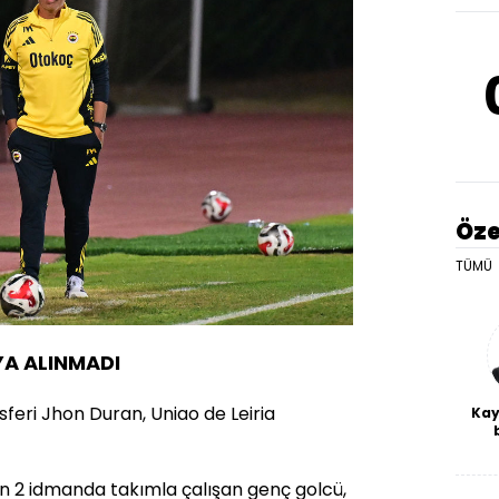
Öze
TÜMÜ
A ALINMADI
feri Jhon Duran, Uniao de Leiria
Kay
De
haf
a
n 2 idmanda takımla çalışan genç golcü,