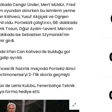
dakikada Cengiz Ünder, Mert Müldür, Fred
n oyundan alınırken bu isimlerin yerine
n Kahveci, Yusuf Akçiçek ve Ognjen
oldu. Portekizli çalıştırıcı, 68. dakikada
enk Tosun, Oğuz Aydın-Levent Mercan
. dakikada ise Sebastian Szymanski'nin
r girdi.
da İrfan Can Kahveci ile bulduğu gol
lip ayrıldı.
ncesi ilk hazırlık maçında Portekiz ikinci
timonense'yi 2-1'lik skorla geçmişti.
o de Leiria Kulübü, Fenerbahçe Teknik
ya forma hediye etti.