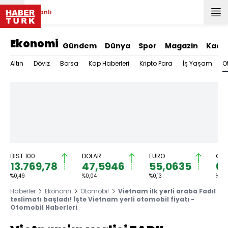
Canlı
Ekonomi
Gündem
Dünya
Spor
Magazin
Kadı
O
Altın
Döviz
Borsa
Kap Haberleri
Kripto Para
İş Yaşam
BIST 100
DOLAR
EURO
GRA
13.769,78
47,5946
55,0635
6.
%0,49
%0,04
%0,13
%0,3
Haberler
Ekonomi
Otomobil
Vietnam ilk yerli araba Fadıl
teslimatı başladı! İşte Vietnam yerli otomobil fiyatı -
Otomobil Haberleri