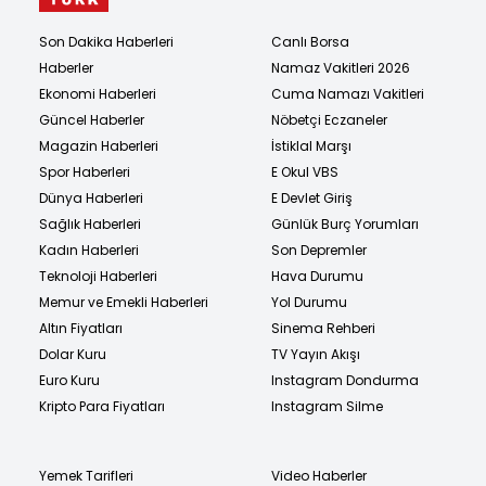
Son Dakika Haberleri
Canlı Borsa
Haberler
Namaz Vakitleri 2026
Ekonomi Haberleri
Cuma Namazı Vakitleri
Güncel Haberler
Nöbetçi Eczaneler
Magazin Haberleri
İstiklal Marşı
Spor Haberleri
E Okul VBS
Dünya Haberleri
E Devlet Giriş
Sağlık Haberleri
Günlük Burç Yorumları
Kadın Haberleri
Son Depremler
Teknoloji Haberleri
Hava Durumu
Memur ve Emekli Haberleri
Yol Durumu
Altın Fiyatları
Sinema Rehberi
Dolar Kuru
TV Yayın Akışı
Euro Kuru
Instagram Dondurma
Kripto Para Fiyatları
Instagram Silme
Yemek Tarifleri
Video Haberler