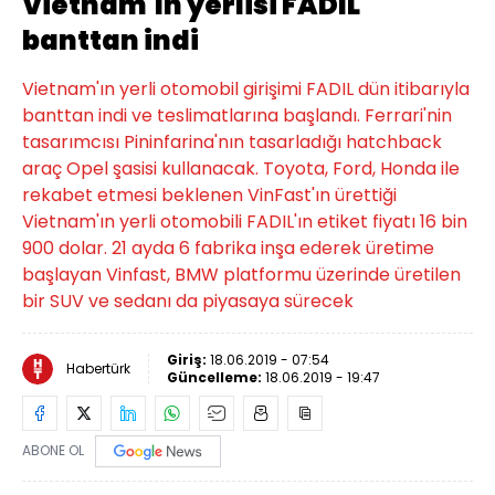
Vietnam'ın yerlisi FADIL
banttan indi
Vietnam'ın yerli otomobil girişimi FADIL dün itibarıyla
banttan indi ve teslimatlarına başlandı. Ferrari'nin
tasarımcısı Pininfarina'nın tasarladığı hatchback
araç Opel şasisi kullanacak. Toyota, Ford, Honda ile
rekabet etmesi beklenen VinFast'ın ürettiği
Vietnam'ın yerli otomobili FADIL'ın etiket fiyatı 16 bin
900 dolar. 21 ayda 6 fabrika inşa ederek üretime
başlayan Vinfast, BMW platformu üzerinde üretilen
bir SUV ve sedanı da piyasaya sürecek
Giriş:
18.06.2019 - 07:54
Habertürk
Güncelleme:
18.06.2019 - 19:47
ABONE OL