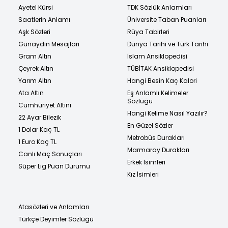
Ayetel Kürsi
TDK Sözlük Anlamları
Saatlerin Anlamı
Üniversite Taban Puanları
Aşk Sözleri
Rüya Tabirleri
Günaydın Mesajları
Dünya Tarihi ve Türk Tarihi
Gram Altın
İslam Ansiklopedisi
Çeyrek Altın
TÜBİTAK Ansiklopedisi
Yarım Altın
Hangi Besin Kaç Kalori
Ata Altın
Eş Anlamlı Kelimeler
Sözlüğü
Cumhuriyet Altını
Hangi Kelime Nasıl Yazılır?
22 Ayar Bilezik
En Güzel Sözler
1 Dolar Kaç TL
Metrobüs Durakları
1 Euro Kaç TL
Marmaray Durakları
Canlı Maç Sonuçları
Erkek İsimleri
Süper Lig Puan Durumu
Kız İsimleri
Atasözleri ve Anlamları
Türkçe Deyimler Sözlüğü