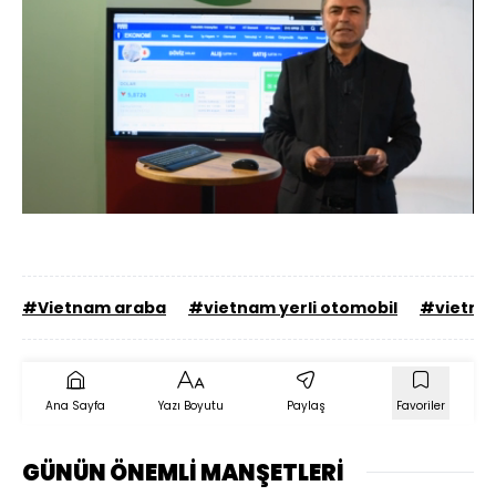
Yüklendi
:
23.48%
Sesi
Oynatma
Aç
Hızı
#Vietnam araba
#vietnam yerli otomobil
#vietna
Ana Sayfa
Yazı Boyutu
Paylaş
Favoriler
GÜNÜN ÖNEMLİ MANŞETLERİ