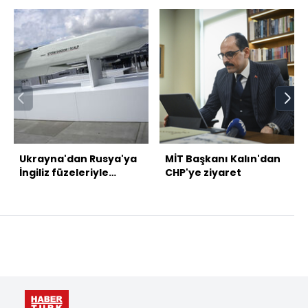
Ukrayna'dan Rusya'ya
MİT Başkanı Kalın'dan
İngiliz füzeleriyle
CHP'ye ziyaret
saldırı