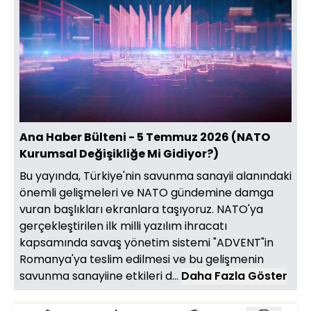
Yüklendi
:
0.14%
Sesi
Oynatma
1080
Aç
Hızı
Ana Haber Bülteni - 5 Temmuz 2026 (NATO
Kurumsal Değişikliğe Mi Gidiyor?)
Bu yayında, Türkiye'nin savunma sanayii alanındaki
önemli gelişmeleri ve NATO gündemine damga
vuran başlıkları ekranlara taşıyoruz. NATO'ya
gerçekleştirilen ilk milli yazılım ihracatı
kapsamında savaş yönetim sistemi "ADVENT"in
Romanya'ya teslim edilmesi ve bu gelişmenin
savunma sanayiine etkileri d...
Daha Fazla Göster