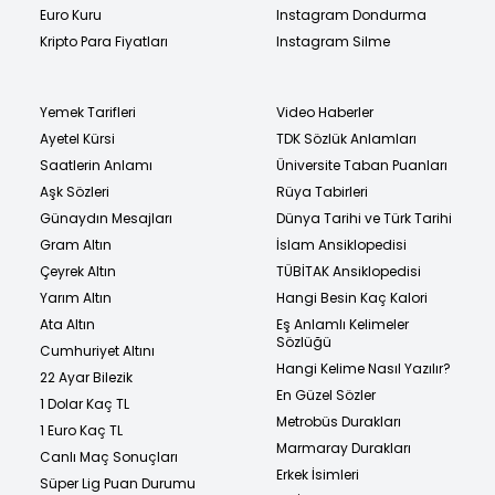
Euro Kuru
Instagram Dondurma
Kripto Para Fiyatları
Instagram Silme
Yemek Tarifleri
Video Haberler
Ayetel Kürsi
TDK Sözlük Anlamları
Saatlerin Anlamı
Üniversite Taban Puanları
Aşk Sözleri
Rüya Tabirleri
Günaydın Mesajları
Dünya Tarihi ve Türk Tarihi
Gram Altın
İslam Ansiklopedisi
Çeyrek Altın
TÜBİTAK Ansiklopedisi
Yarım Altın
Hangi Besin Kaç Kalori
Ata Altın
Eş Anlamlı Kelimeler
Sözlüğü
Cumhuriyet Altını
Hangi Kelime Nasıl Yazılır?
22 Ayar Bilezik
En Güzel Sözler
1 Dolar Kaç TL
Metrobüs Durakları
1 Euro Kaç TL
Marmaray Durakları
Canlı Maç Sonuçları
Erkek İsimleri
Süper Lig Puan Durumu