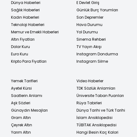
Dünya Haberleri
E Devlet Giriş
Sağlık Haberleri
Günlük Burç Yorumları
Kadın Haberleri
Son Depremler
Teknoloji Haberleri
Hava Durumu
Memur ve Emekli Haberleri
Yol Durumu
Altın Fiyatları
Sinema Rehberi
Dolar Kuru
TV Yayın Akışı
Euro Kuru
Instagram Dondurma
Kripto Para Fiyatları
Instagram Silme
Yemek Tarifleri
Video Haberler
Ayetel Kürsi
TDK Sözlük Anlamları
Saatlerin Anlamı
Üniversite Taban Puanları
Aşk Sözleri
Rüya Tabirleri
Günaydın Mesajları
Dünya Tarihi ve Türk Tarihi
Gram Altın
İslam Ansiklopedisi
Çeyrek Altın
TÜBİTAK Ansiklopedisi
Yarım Altın
Hangi Besin Kaç Kalori