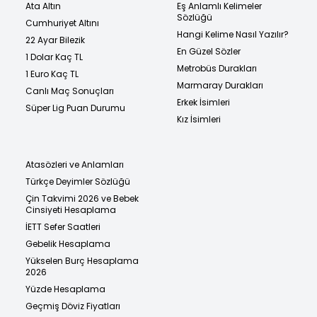
Ata Altın
Eş Anlamlı Kelimeler
Sözlüğü
Cumhuriyet Altını
Hangi Kelime Nasıl Yazılır?
22 Ayar Bilezik
En Güzel Sözler
1 Dolar Kaç TL
Metrobüs Durakları
1 Euro Kaç TL
Marmaray Durakları
Canlı Maç Sonuçları
Erkek İsimleri
Süper Lig Puan Durumu
Kız İsimleri
Atasözleri ve Anlamları
Türkçe Deyimler Sözlüğü
Çin Takvimi 2026 ve Bebek
Cinsiyeti Hesaplama
İETT Sefer Saatleri
Gebelik Hesaplama
Yükselen Burç Hesaplama
2026
Yüzde Hesaplama
Geçmiş Döviz Fiyatları