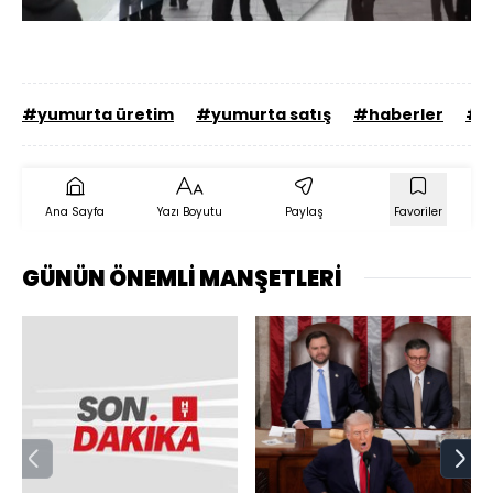
Sesi
Oynatma
Aç
Hızı
#yumurta üretim
#yumurta satış
#haberler
#k
Ana Sayfa
Yazı Boyutu
Paylaş
Favoriler
GÜNÜN ÖNEMLİ MANŞETLERİ