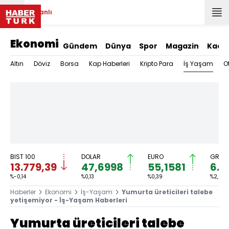
Canlı
Ekonomi
Gündem
Dünya
Spor
Magazin
Kadı
İş Yaşam
Altın
Döviz
Borsa
Kap Haberleri
Kripto Para
O
BIST 100
DOLAR
EURO
GRAM 
13.779,39
47,6998
55,1581
6.6
%-0,14
%0,13
%0,39
%2,59
Haberler
Ekonomi
İş-Yaşam
Yumurta üreticileri talebe
yetişemiyor - İş-Yaşam Haberleri
Yumurta üreticileri talebe