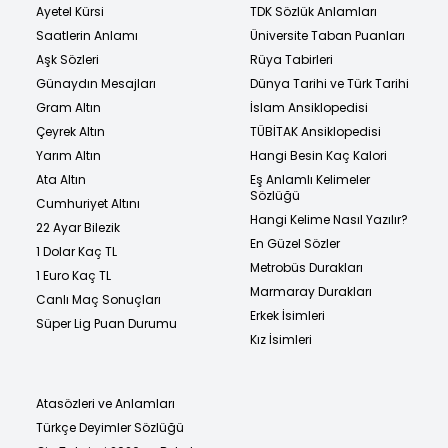
Ayetel Kürsi
TDK Sözlük Anlamları
Saatlerin Anlamı
Üniversite Taban Puanları
Aşk Sözleri
Rüya Tabirleri
Günaydın Mesajları
Dünya Tarihi ve Türk Tarihi
Gram Altın
İslam Ansiklopedisi
Çeyrek Altın
TÜBİTAK Ansiklopedisi
Yarım Altın
Hangi Besin Kaç Kalori
Ata Altın
Eş Anlamlı Kelimeler
Sözlüğü
Cumhuriyet Altını
Hangi Kelime Nasıl Yazılır?
22 Ayar Bilezik
En Güzel Sözler
1 Dolar Kaç TL
Metrobüs Durakları
1 Euro Kaç TL
Marmaray Durakları
Canlı Maç Sonuçları
Erkek İsimleri
Süper Lig Puan Durumu
Kız İsimleri
Atasözleri ve Anlamları
Türkçe Deyimler Sözlüğü