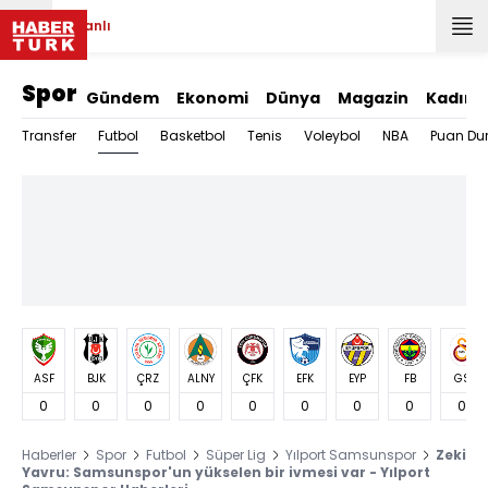
Canlı
Spor
Gündem
Ekonomi
Dünya
Magazin
Kadın
Futbol
Transfer
Basketbol
Tenis
Voleybol
NBA
Puan Du
ASF
BJK
ÇRZ
ALNY
ÇFK
EFK
EYP
FB
GS
0
0
0
0
0
0
0
0
0
Haberler
Spor
Futbol
Süper Lig
Yılport Samsunspor
Zeki
Yavru: Samsunspor'un yükselen bir ivmesi var - Yılport