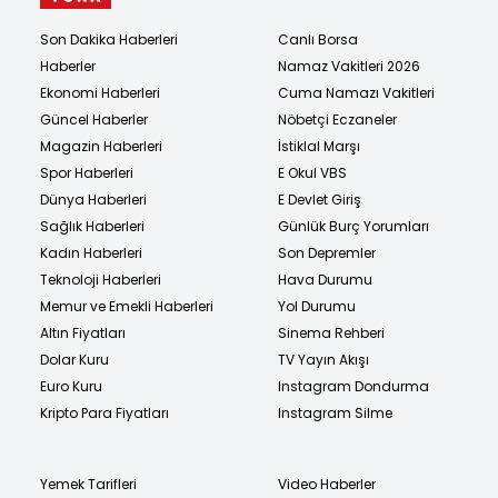
Son Dakika Haberleri
Canlı Borsa
Haberler
Namaz Vakitleri 2026
Ekonomi Haberleri
Cuma Namazı Vakitleri
Güncel Haberler
Nöbetçi Eczaneler
Magazin Haberleri
İstiklal Marşı
Spor Haberleri
E Okul VBS
Dünya Haberleri
E Devlet Giriş
Sağlık Haberleri
Günlük Burç Yorumları
Kadın Haberleri
Son Depremler
Teknoloji Haberleri
Hava Durumu
Memur ve Emekli Haberleri
Yol Durumu
Altın Fiyatları
Sinema Rehberi
Dolar Kuru
TV Yayın Akışı
Euro Kuru
Instagram Dondurma
Kripto Para Fiyatları
Instagram Silme
Yemek Tarifleri
Video Haberler