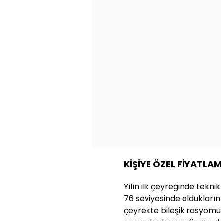
KİŞİYE ÖZEL FİYATLA
Yılın ilk çeyreğinde tekni
76 seviyesinde olduklarını 
çeyrekte bileşik rasyomuz