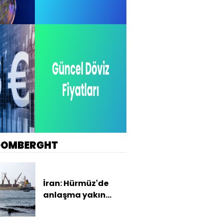
OOMBERGHT
İran: Hürmüz'de
anlaşma yakın
ancak şartlar