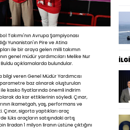
etbol Takımı'nın Avrupa Şampiyonası
ığı Yunanistan'ın Pire ve Atina
arı ile bir araya gelen milli takımın
'nın genel müdür yardımcıları Melike Nur
İLG
 Buldu açıklamalarda bulundular.
a bilgi veren Genel Müdür Yardımcısı
ı parametre baz alınarak oluşturulan
 ile kasko fiyatlarında önemli indirim
arak da kar ettiklerinin söyledi. Çınar,
rının ikametgah, yaş, performans ve
i. Çınar, sigorta yaptıkları araç
de lüks araçların satışındaki artış
 liradan 1 milyon liranın üstüne çıktığını