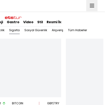
ji
Gastro
Video
Stil
Resmi İlanlar
Sigorta
ilik
Sosyal Güvenlik
Alışveriş
Tüm Haberler
M
BITCOIN
GBP/TRY
EUR/USD