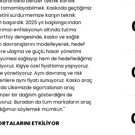
ararlılıkla benzer teknik kârlılık
ılı tamamlayabilmek. Kaskoda geçtiğimiz
betini sürdürmemize karşın teknik
yi başardık. 2025 yıl başlangıcından
larımızı enflasyonun altında tutma
ortföy dengesinde, kasko ve sağlık
rın davranışlarını modelleyerek, hedef
ere ulaşma ve güçlü hasar yönetimi
yümesi sağlayıp hem de hedeflediğimiz
liyoruz. Kişiye özel fiyatlama yapıyoruz.
de yönetiyoruz. Aynı davranış ve risk
ilere aynı fiyatı sunuyoruz. Kasko araç
da ülkemizde sigortalanan araç
nzer bir dağılım gösterdiğini de
diyoruz. Buradan da tüm markaların araç
adığımızı söylemek mümkün."
RTALARINI ETKİLİYOR