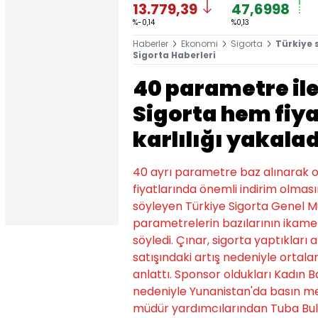
13.779,39
47,6998
%-0,14
%0,13
Haberler
Ekonomi
Sigorta
Türkiye s
Sigorta Haberleri
40 parametre ile
Sigorta hem fiya
karlılığı yakalad
40 ayrı parametre baz alınarak ol
fiyatlarında önemli indirim olması
söyleyen Türkiye Sigorta Genel M
parametrelerin bazılarının ikame
söyledi. Çınar, sigorta yaptıkları 
satışındaki artış nedeniyle ortalam
anlattı. Sponsor oldukları Kadın B
nedeniyle Yunanistan'da basın men
müdür yardımcılarından Tuba Buld