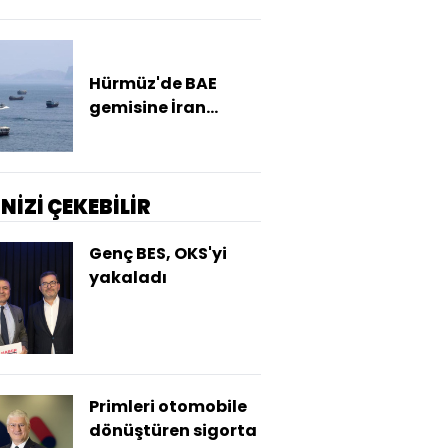
yerine gelmeli
Hürmüz'de BAE
gemisine İran
saldırısı
İNİZİ ÇEKEBİLİR
Genç BES, OKS'yi
yakaladı
Primleri otomobile
dönüştüren sigorta