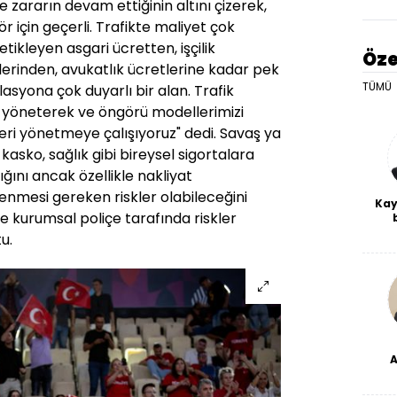
se zararın devam ettiğinin altını çizerek,
için geçerli. Trafikte maliyet çok
etikleyen asgari ücretten, işçilik
Öze
lerinden, avukatlık ücretlerine kadar pek
TÜMÜ
syona çok duyarlı bir alan. Trafik
yi yöneterek ve öngörü modellerimizi
leri yönetmeye çalışıyoruz" dedi. Savaş ya
 kasko, sağlık gibi bireysel sigortalara
ğını ancak özellikle nakliyat
lenmesi gereken riskler olabileceğini
Kay
ve kurumsal poliçe tarafında riskler
De
u.
haf
a
bl
dü