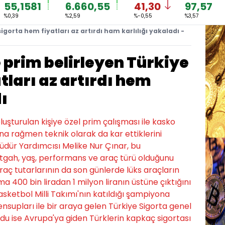
55,1581
6.660,55
41,30
97,57
%0,39
%2,59
%-0,55
%3,57
igorta hem fiyatları az artırdı ham karlılığı yakaladı -
 prim belirleyen Türkiye
tları az artırdı hem
ı
uşturulan kişiye özel prim çalışması ile kasko
na rağmen teknik olarak da kar ettiklerini
üdür Yardımcısı Melike Nur Çınar, bu
tgah, yaş, performans ve araç türü olduğunu
araç tutarlarının da son günlerde lüks araçların
a 400 bin liradan 1 milyon liranın üstüne çıktığını
asketbol Milli Takımı'nın katıldığı şampiyona
supları ile bir araya gelen Türkiye Sigorta genel
u ise Avrupa'ya giden Türklerin kapkaç sigortası