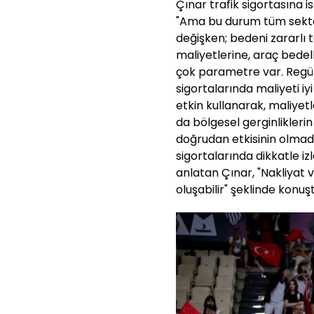
Çınar trafik sigortasına i
"Ama bu durum tüm sektör 
değişken; bedeni zararlı t
maliyetlerine, araç bedel
çok parametre var. Regüla
sigortalarında maliyeti i
etkin kullanarak, maliyet
da bölgesel gerginliklerin
doğrudan etkisinin olmadı
sigortalarında dikkatle iz
anlatan Çınar, "Nakliyat 
oluşabilir" şeklinde konuşt