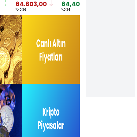
64.803,00
64,4044
1,1559
%-0,36
%0,34
%0,30