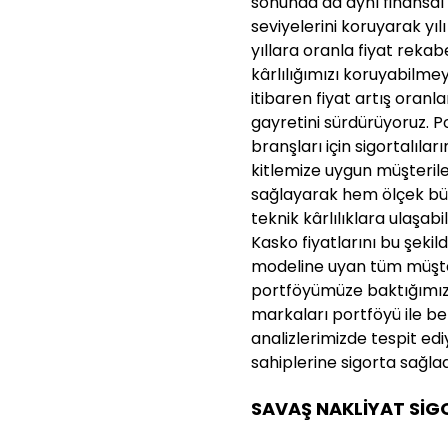
sonunda da aynı finansal k
seviyelerini koruyarak y
yıllara oranla fiyat reka
kârlılığımızı koruyabilme
itibaren fiyat artış oran
gayretini sürdürüyoruz. P
branşları için sigortalıla
kitlemize uygun müşteril
sağlayarak hem ölçek bü
teknik kârlılıklara ulaşabi
Kasko fiyatlarını bu şekil
modeline uyan tüm müşter
portföyümüze baktığımız
markaları portföyü ile be
analizlerimizde tespit e
sahiplerine sigorta sağl
SAVAŞ NAKLİYAT SİGO