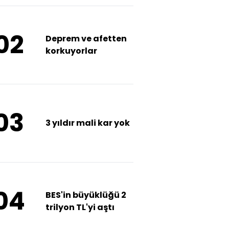
02
Deprem ve afetten
korkuyorlar
03
3 yıldır mali kar yok
04
BES'in büyüklüğü 2
trilyon TL'yi aştı