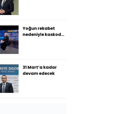
Yoğun rekabet
nedeniyle kaskoda
fiyat artmadı
31 Mart’a kadar
devam edecek