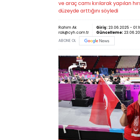
ve araç camı kırılarak yapılan hırs
düzeyde arttığını söyledi
Rahim Ak
Giriş:
23.06.2025 - 01:1
rak@cyh.com.tr
Güncelleme:
23.06.20
ABONE OL