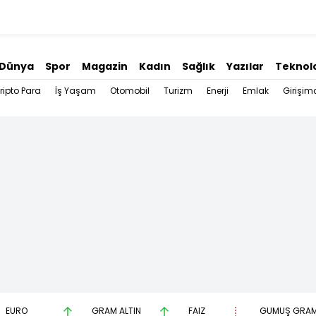
Dünya
Spor
Magazin
Kadın
Sağlık
Yazılar
Teknolo
ripto Para
İş Yaşam
Otomobil
Turizm
Enerji
Emlak
Girişimc
EURO
GRAM ALTIN
FAİZ
GÜMÜŞ GRA