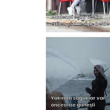
Madenci eşini teslim
edilen çizmesiyle bekle
Yakında soğuklar var,
öncesi ise güneşli