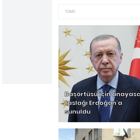
Başörtüsü için anayas
taslağı Erdoğan'a
sunuldu