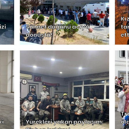
Kı
zi
Sünnet düğünü acıya
ta
dönüştü!
ett
Tr
ki
Yürekleri yakan paylaşım:
öl