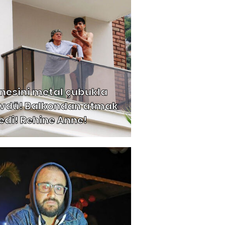
nesini metal çubukla
vdü! Balkondan atmak
tedi! Rehine Anne!