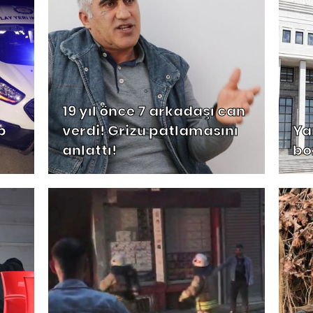
19 yıl önce 7 arkadaşı can
p
verdi! Grizu patlamasını
Ya
anlattı!
bo