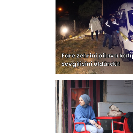
Fare zehrini pilava katı
sevgilisini öldürdü!