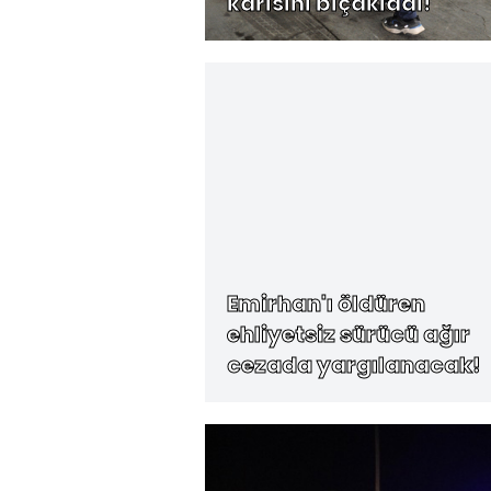
karısını bıçakladı!
Emirhan'ı öldüren
ehliyetsiz sürücü ağır
cezada yargılanacak!