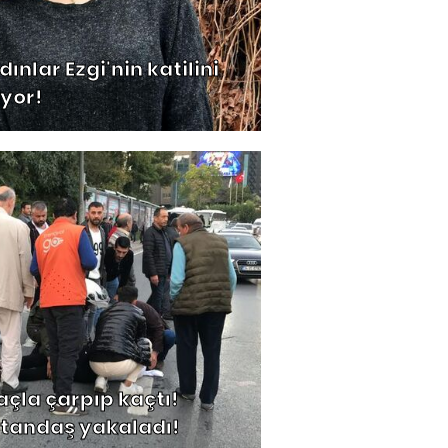
ınlar Ezgi'nin katilini
ıyor!
açla çarpıp kaçtı!
tandaş yakaladı!