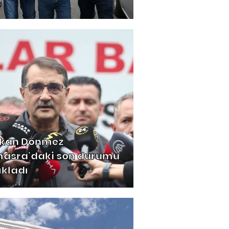
!
kan Dönmez
asra'daki son durumu
ıkladı