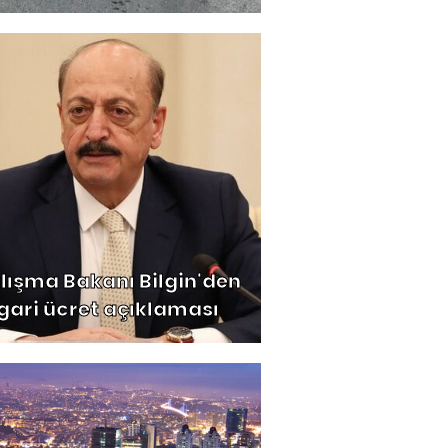
lışma Bakanı Bilgin'den
gari ücret açıklaması