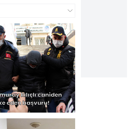
muray kılıçlı caniden
ke eden başvuru!