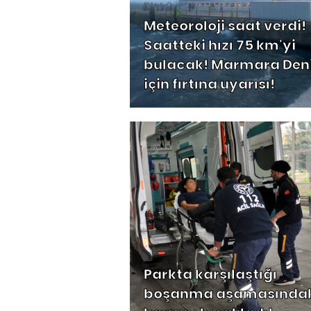
Meteoroloji saat verdi!
Saatteki hızı 75 km'yi
bulacak! Marmara Deni
için fırtına uyarısı!
Parkta karşılaştığı
boşanma aşamasında