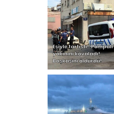
Eşiyle tartıştı! 'Pompalı'
yakınını kovaladı!
Başkasını öldürdü!