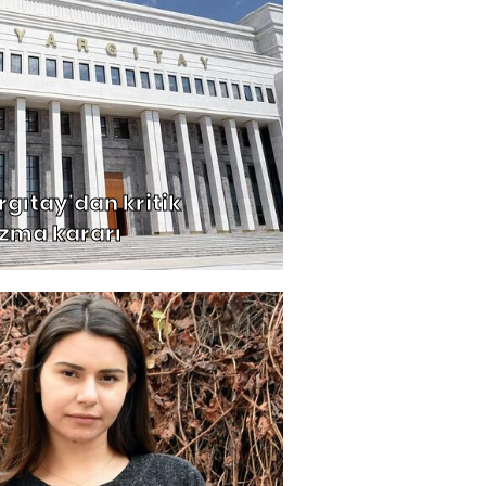
rgıtay'dan kritik
zma kararı