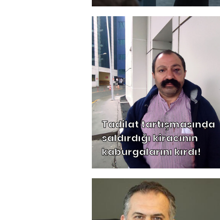
Tadilat tartışmasında
saldırdığı kiracının
kaburgalarını kırdı!