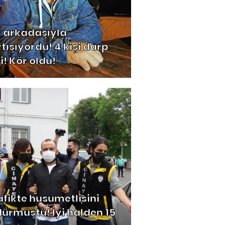
z arkadaşıyla
rtışıyordu! 4 kişi darp
i! Kör oldu!
afikte husumetlisini
dürmüştü! İyi halden 15