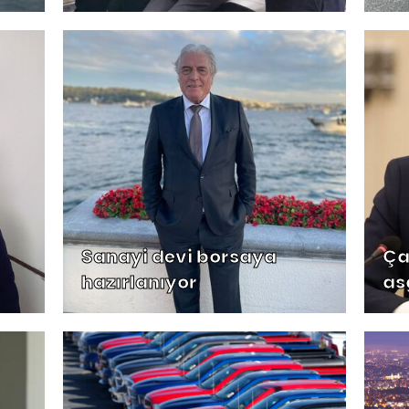
Sanayi devi borsaya
Ça
hazırlanıyor
as