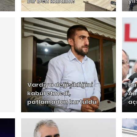
Bir ben kaldım!
yıl
Vardiya değişikliğini
Ba
kabul etmedi,
Am
patlamadan kurtuldu
aç