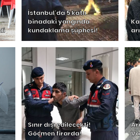
İstanbul'da 5 katlı
binadaki yangında
Kad
di
kundaklama şüphesi!
ar
Sınır dışı edilecekti!
Ar
Göçmen firarda!
Va