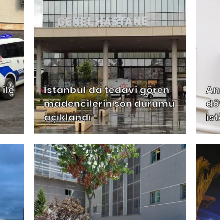
 ile
İstanbul'da tedavi gören
An
madencilerin son durumu
dö
açıklandı
is