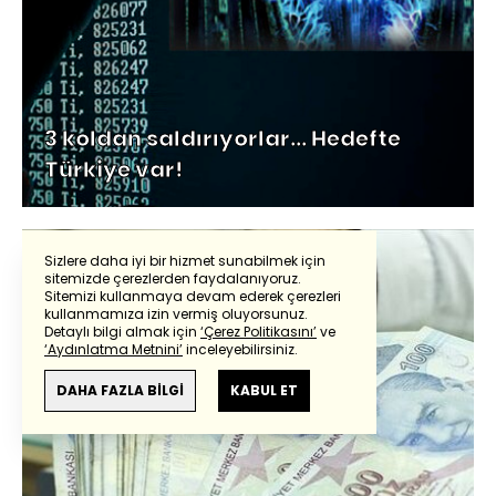
3 koldan saldırıyorlar… Hedefte
Türkiye var!
Sizlere daha iyi bir hizmet sunabilmek için
sitemizde çerezlerden faydalanıyoruz.
Sitemizi kullanmaya devam ederek çerezleri
kullanmamıza izin vermiş oluyorsunuz.
Detaylı bilgi almak için
‘Çerez Politikasını’
ve
‘Aydınlatma Metnini’
inceleyebilirsiniz.
DAHA FAZLA BİLGİ
KABUL ET