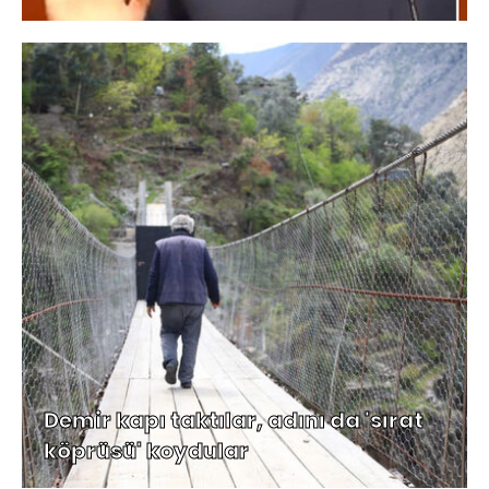
Demir kapı taktılar, adını da 'sırat
köprüsü' koydular