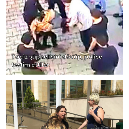
Taciz şüphelisini dövüp, polise
teslim ettiler