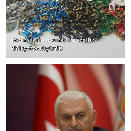
Mermilerin ucundaki özellik
dehşete düşürdü