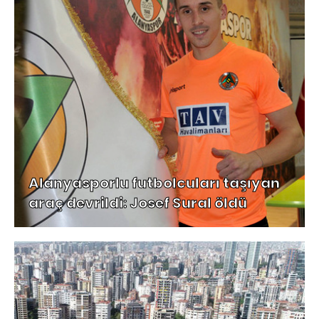
Alanyasporlu futbolcuları taşıyan
araç devrildi: Josef Sural öldü