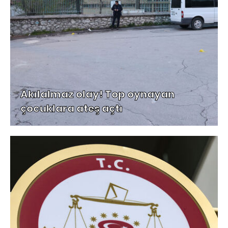
Akılalmaz olay! Top oynayan
çocuklara ateş açtı