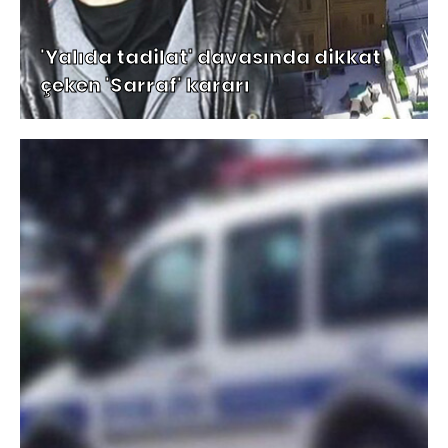
'Yalıda tadilat' davasında dikkat
çeken 'Sarraf' kararı