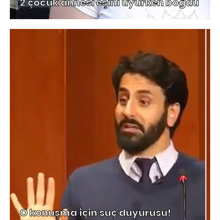
2 çocuk annesi eşini uyurken boğdu
O konuşma için suç duyurusu!