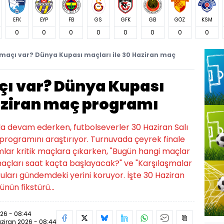
EFK
EYP
FB
GS
GFK
GB
GÖZ
KSM
0
0
0
0
0
0
0
0
maçı var? Dünya Kupası maçları ile 30 Haziran maç
ı var? Dünya Kupası
Haziran maç programı
a devam ederken, futbolseverler 30 Haziran Salı
rogramını araştırıyor. Turnuvada çeyrek finale
ar kritik maçlara çıkarken, "Bugün hangi maçlar
maçları saat kaçta başlayacak?" ve "Karşılaşmalar
ları gündemdeki yerini koruyor. İşte 30 Haziran
ün fikstürü...
26 - 08:44
ziran 2026 - 08:44