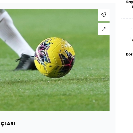
Kay
De
haf
a
bl
kor
ÇLARI