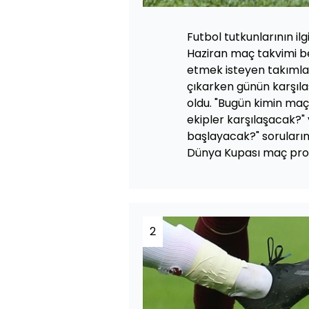
Futbol tutkunlarının il
Haziran maç takvimi b
etmek isteyen takımlar,
çıkarken günün karşıla
oldu. "Bugün kimin maç
ekipler karşılaşacak?"
başlayacak?" sorularının
Dünya Kupası maç prog
2