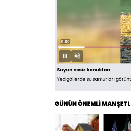
Süre
0:00
Yüklendi
:
13.72%
Oynat
Sesi
Aç
Suyun essiz konukları
Yedigöllerde su samurları görün
GÜNÜN ÖNEMLİ MANŞETL