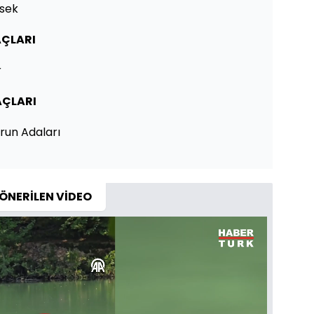
rsek
ÇLARI
r
ÇLARI
urun Adaları
ÖNERİLEN VİDEO