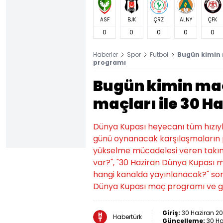
ASF
BJK
ÇRZ
ALNY
ÇFK
0
0
0
0
0
Haberler
Spor
Futbol
Bugün kimin 
programı
Bugün kimin maç
maçları ile 30 
Dünya Kupası heyecanı tüm hızıyl
günü oynanacak karşılaşmaların p
yükselme mücadelesi veren takıml
var?", "30 Haziran Dünya Kupası 
hangi kanalda yayınlanacak?" soru
Dünya Kupası maç programı ve gün
Giriş:
30 Haziran 20
Habertürk
Güncelleme:
30 Ha