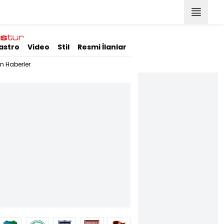
astro
Video
Stil
Resmi İlanlar
m Haberler