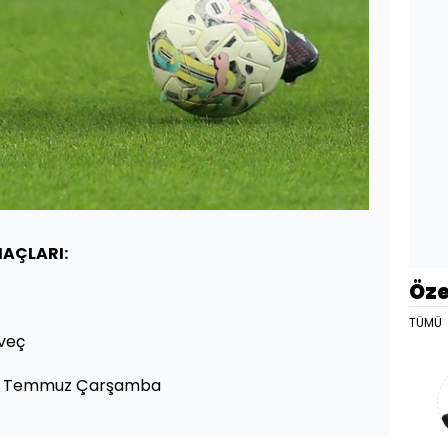
AÇLARI:
Öze
TÜMÜ
rveç
 | 1 Temmuz Çarşamba