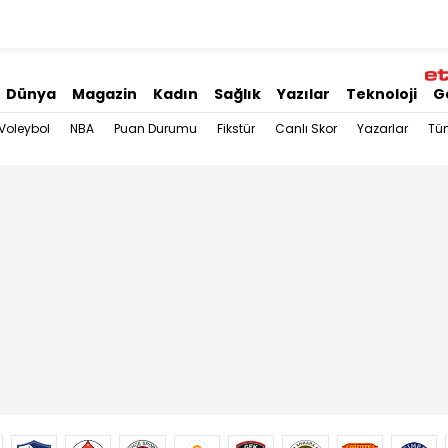
Dünya
Magazin
Kadın
Sağlık
Yazılar
Teknoloji
G
Voleybol
NBA
Puan Durumu
Fikstür
Canlı Skor
Yazarlar
Tü