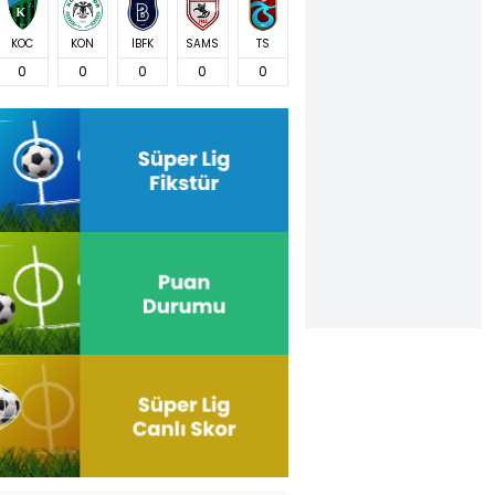
KOC
KON
İBFK
SAMS
TS
0
0
0
0
0