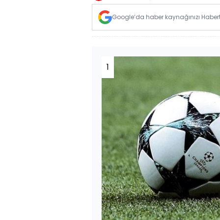
Google’da haber kaynağınızı Habertü
1